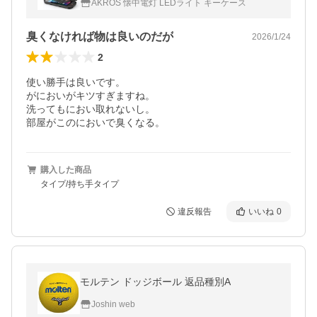
AKROS 懐中電灯 LEDライト キーケース
フトケース カードケース
臭くなければ物は良いのだが
2026/1/24
2
使い勝手は良いです。

がにおいがキツすぎますね。

洗ってもにおい取れないし。

部屋がこのにおいで臭くなる。
購入した商品
タイプ/持ち手タイプ
違反報告
いいね
0
モルテン ドッジボール 返品種別A
Joshin web