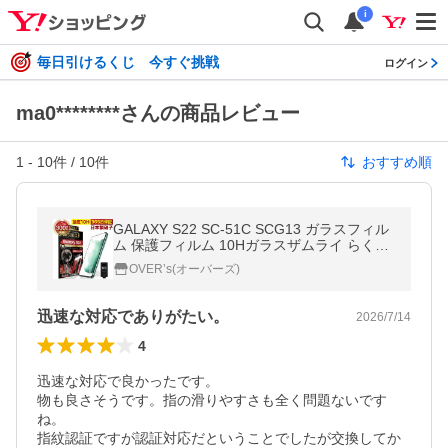
i
毎日引けるくじ 今すぐ挑戦
ログイン
ma0********さんの商品レビュー
1
-
10
件 /
10
件
おすすめ順
GALAXY S22 SC-51C SCG13 ガラスフィル
ム 保護フィルム 10Hガラスザムライ らくら
くクリップ付き ギャラクシー フィルム
OVER’s(オーバーズ)
迅速な対応でありがたい。
2026/7/14
4
迅速な対応で良かったです。

物も良さそうです。指の滑りやすさも全く問題ないです
ね。

指紋認証ですが認証対応だということでしたが交換してか