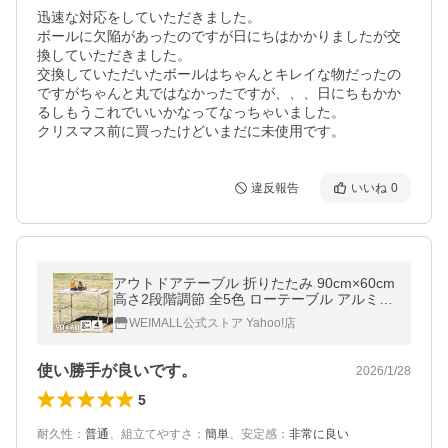
迅速な対応をしていただきました。

ボールに欠陥があったのですが日にちはかかりましたが交
換していただきました。

交換していただいたボールはちゃんとキレイな物だったの
ですがちゃんと丸ではなかったですが、、、日にちもかか
るしもうこれでいいかなってなっちゃいました。

クリスマス前に買ったけどいまだに未使用です。
違反報告
いいね
0
アウトドアテーブル 折りたたみ 90cm×60cm
高さ2段階調節 全5色 ローテーブル アルミテ
ーブル ベランピング 庭キャンプ キャンプ M
WEIMALL公式ストア Yahoo!店
ERMONT
使い勝手が良いです。
2026/1/28
5
耐久性
：
普通
、
組立てやすさ
：
簡単
、
安定感
：
非常に良い