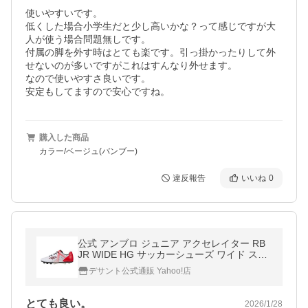
使いやすいです。

低くした場合小学生だと少し高いかな？って感じですが大
人が使う場合問題無しです。

付属の脚を外す時はとても楽です。引っ掛かったりして外
せないのが多いですがこれはすんなり外せます。

なので使いやすさ良いです。

安定もしてますので安心ですね。
購入した商品
カラー/ベージュ(バンブー)
違反報告
いいね
0
公式 アンブロ ジュニア アクセレイター RB
JR WIDE HG サッカーシューズ ワイド スパ
イク フットサル 靴 UF5SFCB3J 25SS
デサント公式通販 Yahoo!店
とても良い。
2026/1/28