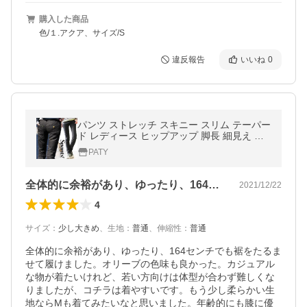
購入した商品
色/１.アクア、サイズ/S
違反報告
いいね
0
パンツ ストレッチ スキニー スリム テーパー
ド レディース ヒップアップ 脚長 細見え 深
股上 伸びて丈夫パンツ レギンスパンツ Spa
PATY
nts パティ
全体的に余裕があり、ゆったり、164セ…
2021/12/22
4
サイズ
：
少し大きめ
、
生地
：
普通
、
伸縮性
：
普通
全体的に余裕があり、ゆったり、164センチでも裾をたるま
せて履けました。オリーブの色味も良かった。カジュアル
な物が着たいけれど、若い方向けは体型が合わず難しくな
りましたが、コチラは着やすいです。もう少し柔らかい生
地ならMも着てみたいなと思いました。年齢的にも膝に優