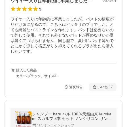
ワイヤー入りは年齢的に卒業しましたが、…
2023/6/1
5
ワイヤー入りは年齢的に卒業しましたが、バストの横広が
りだけ気になるので、こちらはピッタリのブラでした。と
ても綺麗なバストラインを作れます。パッドは必要ないの
で外して使用。それでも外せないパッドが厚めなせいか夏
は暑くてつけられません。同じ型で、夏用にパッド薄めで
とにかく涼しく横広がりを抑えてくれるブラが出たら購入
したいです。
購入した商品
カラー/ブラック、サイズ/L
違反報告
いいね
17
シャンプー haru ハル 100％天然由来 kuroka
mi スカルプ 3本 セット ノンシリコン リンス
不要 オールインワン ツヤ フケ かゆみ 頭皮
haruオンラインショップ