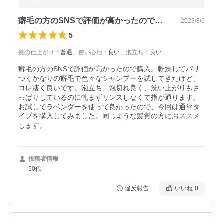
ケア
癖毛の方のSNSで評価が高かったので購…
2023/8/6
5
髪の仕上がり
：
普通
、
使い心地
：
良い
、
泡立ち
：
良い
癖毛の方のSNSで評価が高かったので購入。乾燥してパサ
つくかなりの癖毛で色々なシャンプーを試してきたけど、
コレ凄く良いです。泡立ち、泡切れ良く、洗い上がりもさ
っぱりしているのに軋まずリンスしなくて指が通ります。
お試しでラベンダーを使って良かったので、今回は通常タ
イプを購入してみました。同じような髪質の方におススメ
します。
投稿者情報
50代
違反報告
いいね
0