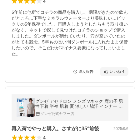
4
5年前に他所でコチラの商品を購入し、期限がきたので飲ん
だところ…下手なミネラルウォーターより美味しい…ビッ
クリの5年保存でした。再購入しようとしたらもう取り扱い
がなく、ネットで探して見つけたコチラのショップで購入
しました。ダンボールが潰れていたり、穴が空いていたの
がとても残念。5年もの長い間ダンボールに入れたまま保管
したいので、そこだけがマイナス要素になってしまいまし
た。
違反報告
いいね
4
グンゼ アセドロン メンズ Vネック 鹿の子 男
性下着 半袖 肌着 夏 涼しい 脇汗 インナー V
首 部屋干し MCA715P M L LL
グンゼ公式ヤフー店
再入荷でやっと購入。さすがに35°前後…
2025/9/6
4