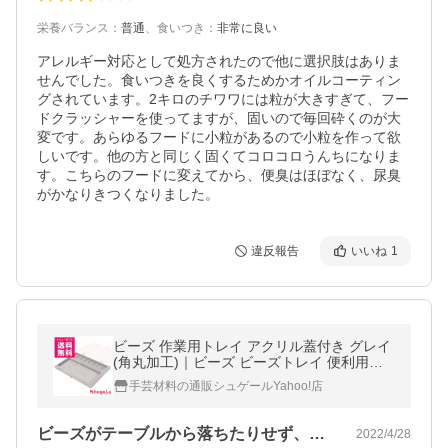
栄養バランス
：
普通
、
食いつき
：
非常に良い
アレルギー対応として処方されたので他に選択肢はありま
せんでした。食いつきを良くするためかオイルコーティン
グされています。2キロのチワワには粒が大きすぎて、フー
ドクラッシャーを使ってますが、固いので毎回砕くのが大
変です。あらゆるフードに小粒があるので小粒を作って欲
しいです。他の方と同じく固くてコロコロうんちになりま
す。こちらのフードに変えてから、便臭はほぼなく、尿臭
がかなりきつくなりました。
違反報告
いいね
1
ビーズ 作業用トレイ アクリル蓋付き グレイ
(角丸加工)｜ビーズ ビーズトレイ 便利用具
トレイ ふた付き｜
手芸材料の通販シュゲールYahoo!店
ビーズがテーブルから落ちたりせず、ビー…
2022/4/28