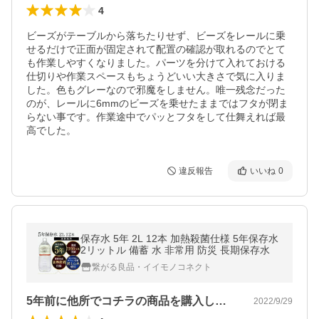
4
ビーズがテーブルから落ちたりせず、ビーズをレールに乗
せるだけで正面が固定されて配置の確認が取れるのでとて
も作業しやすくなりました。パーツを分けて入れておける
仕切りや作業スペースもちょうどいい大きさで気に入りま
した。色もグレーなので邪魔をしません。唯一残念だった
のが、レールに6mmのビーズを乗せたままではフタが閉ま
らない事です。作業途中でパッとフタをして仕舞えれば最
高でした。
違反報告
いいね
0
保存水 5年 2L 12本 加熱殺菌仕様 5年保存水
2リットル 備蓄 水 非常用 防災 長期保存水
繋がる良品・イイモノコネクト
5年前に他所でコチラの商品を購入し、期…
2022/9/29