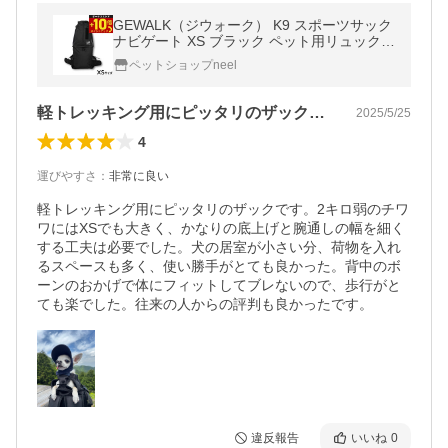
GEWALK（ジウォーク） K9 スポーツサック
ナビゲート XS ブラック ペット用リュックサ
ック キャリーバッグ
ペットショップneel
軽トレッキング用にピッタリのザックです…
2025/5/25
4
運びやすさ
：
非常に良い
軽トレッキング用にピッタリのザックです。2キロ弱のチワ
ワにはXSでも大きく、かなりの底上げと腕通しの幅を細く
する工夫は必要でした。犬の居室が小さい分、荷物を入れ
るスペースも多く、使い勝手がとても良かった。背中のボ
ーンのおかげで体にフィットしてブレないので、歩行がと
ても楽でした。往来の人からの評判も良かったです。
違反報告
いいね
0