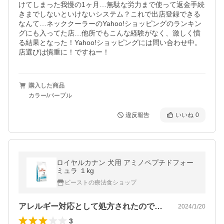
けてしまった我慢の1ヶ月…無駄な労力まで使って返金手続
きまでしないといけないシステム？これで出店登録できる
なんて…ネッククーラーのYahoo!ショッピングのランキン
グにも入ってた店…他所でもこんな経験がなく、激しく憤
る結果となった！Yahoo!ショッピングには問い合わせ中。
店選びは慎重に！ですねー！
購入した商品
カラー/パープル
違反報告
いいね
0
ロイヤルカナン 犬用 アミノペプチドフォー
ミュラ １kg
ビーストの療法食ショップ
アレルギー対応として処方されたので他に…
2024/1/20
3