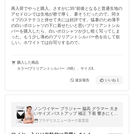
再入荷でやっと購入。さすがに35°前後となると普通生地の
アセドロンでは生地が密で厚く、暑そうだったので。同タ
イプのステテコと併せて夫には好評です。猛暑のため薄手
の白いポロシャツの下に着せたいと思いブリリアントシル
バーを購入したら、白いポロシャツが少し暗く写ってしま
った。もう少し薄めのブリリアントシルバー色を出して欲
しい。ホワイトでは白写りするので。
購入した商品
カラー/ブリリアントシルバー（NB）、サイズ/L
違反報告
いいね
1
ノンワイヤー ブラジャー 脇高 グラマー 大き
いサイズ バストアップ 補正 下着 響きにくい
オンラインストア限定 ブラデリス シームレ
ブラデリスニューヨーク直営店
スハートカップブラ 爆買