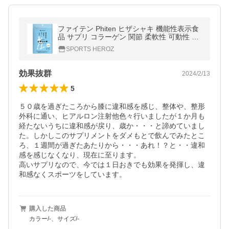
ファイテン Phiten ヒザシャキ 機能性表示食
品 サプリ コラーゲン 関節 柔軟性 可動性 軟
骨 非変性2型コラーゲン 健康食品 GS57900
SPORTS HEROZ
0
効果抜群
2024/2/13
5
５０歳を過ぎたころから膝に違和感を感じ、整体や、整形
外科に通い、ヒアルロン注射他色々行いましたが１か月も
経たないうちに違和感が戻り、歳か・・・と諦めていまし
た。しかしこのサプリメントをダメもとで飲んでみたとこ
ろ、１週間が過ぎたあたりから・・・あれ！？と・・違和
感を感じなくなり、現在に至ります。

高いサプリなので、今では１日おきでも効果を発揮し、違
購入した商品
カラー/-、サイズ/-