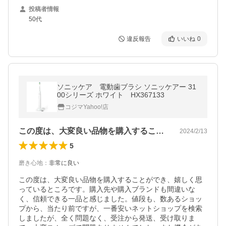
投稿者情報
50代
違反報告
いいね
0
ソニッケア 電動歯ブラシ ソニッケアー 31
00シリーズ ホワイト HX367133
コジマYahoo!店
この度は、大変良い品物を購入することが…
2024/2/13
5
磨き心地
：
非常に良い
この度は、大変良い品物を購入することができ、嬉しく思
っているところです。購入先や購入ブランドも間違いな
く、信頼できる一品と感じました。値段も、数あるショッ
プから、当たり前ですが、一番安いネットショップを検索
しましたが、全く問題なく、受注から発送、受け取りま