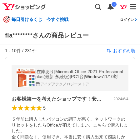
i
毎日引けるくじ 今すぐ挑戦
ログイン
fla********さんの商品レビュー
1
-
10
件 /
231
件
おすすめ順
[在庫あり]Microsoft Office 2021 Professional
plus(最新 永続版)|PC1台|Windows11/10対
応|office 2019/2021プロダクトキー[代引き不
アイデアテクノロジーストア
可]※office 2021 mac
お客様第一を考えたショップです！安心保証
2024/6/4
5
５年前に購入したパソコンの調子が悪く、ネットワークの
リセットをしたらOfficeが消えてしまい、こちらで購入しま
した。

全く問題なく、使用でき、本当に安く購入出来て感謝しか