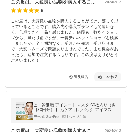
この度は、大変良い品物を購入することが…
2024/2/13
5
この度は、大変良い品物を購入することができ、嬉しく思
っているところです。購入先や購入ブランドも間違いな
く、信頼できる一品と感じました。値段も、数あるショッ
プから、当たり前ですが、一番安いネットショップを検索
しましたが、全く問題なく、受注から発送、受け取りま
で、大変スムーズで問題ありませんでした。また機会があ
ったら、追加で注文するつもりです。この度はありがとう
ございました！
違反報告
いいね
2
ヒト幹細胞 アイシート マスク 60枚入り（両
目30回分） 目元ケア 目元パック アイマスク
60枚入り コスメ 化粧品 マスク 日本製 爆
公式 StayFree 素肌べっぴん館
買
この度は、大変良い品物を購入することが…
2024/2/13