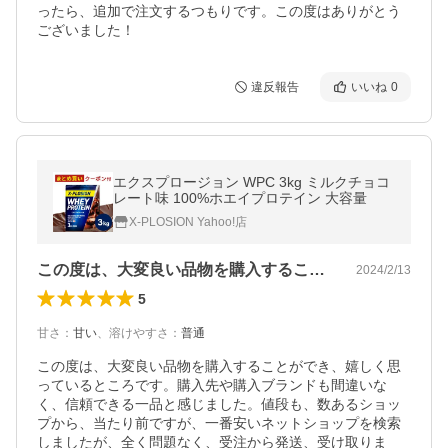
ったら、追加で注文するつもりです。この度はありがとう
ございました！
違反報告
いいね
0
エクスプロージョン WPC 3kg ミルクチョコ
レート味 100%ホエイプロテイン 大容量
X-PLOSION Yahoo!店
この度は、大変良い品物を購入することが…
2024/2/13
5
甘さ
：
甘い
、
溶けやすさ
：
普通
この度は、大変良い品物を購入することができ、嬉しく思
っているところです。購入先や購入ブランドも間違いな
く、信頼できる一品と感じました。値段も、数あるショッ
プから、当たり前ですが、一番安いネットショップを検索
しましたが、全く問題なく、受注から発送、受け取りま