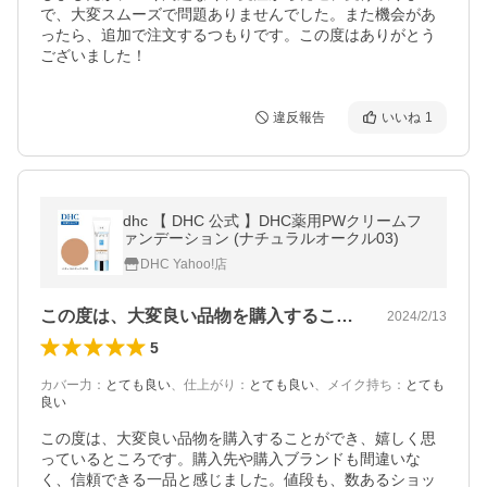
で、大変スムーズで問題ありませんでした。また機会があ
ったら、追加で注文するつもりです。この度はありがとう
ございました！
違反報告
いいね
1
dhc 【 DHC 公式 】DHC薬用PWクリームフ
ァンデーション (ナチュラルオークル03)
DHC Yahoo!店
この度は、大変良い品物を購入することが…
2024/2/13
5
カバー力
：
とても良い
、
仕上がり
：
とても良い
、
メイク持ち
：
とても
良い
この度は、大変良い品物を購入することができ、嬉しく思
っているところです。購入先や購入ブランドも間違いな
く、信頼できる一品と感じました。値段も、数あるショッ