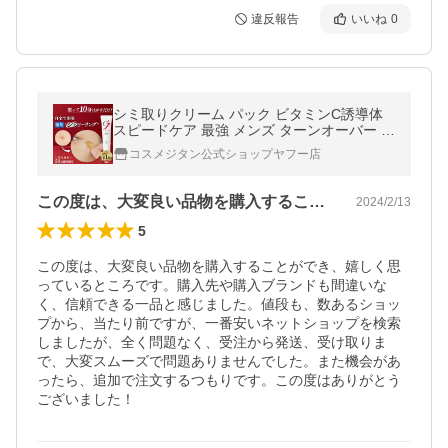
違反報告
いいね
0
シミ取りクリーム パック ビタミンC誘導体
スピードケア 最強 メンズ ターンオーバー ニ
キビ跡 黒ずみ メラニン シミ消し ピーリング
コスメジタン公式ショップヤフー店
シミキールパックC 爆買
この度は、大変良い品物を購入することが…
2024/2/13
5
この度は、大変良い品物を購入することができ、嬉しく思
っているところです。購入先や購入ブランドも間違いな
く、信頼できる一品と感じました。値段も、数あるショッ
プから、当たり前ですが、一番安いネットショップを検索
しましたが、全く問題なく、受注から発送、受け取りま
で、大変スムーズで問題ありませんでした。また機会があ
ったら、追加で注文するつもりです。この度はありがとう
ございました！