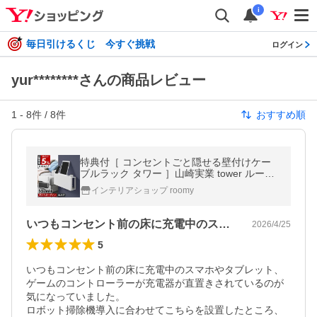
i
毎日引けるくじ 今すぐ挑戦
ログイン
yur********さんの商品レビュー
1
-
8
件 /
8
件
おすすめ順
特典付［ コンセントごと隠せる壁付けケー
ブルラック タワー ］山崎実業 tower ルータ
ー 電源タップ 収納 隠す yamazaki 公式 ブラ
インテリアショップ roomy
ック ホワイト 10785 10786
いつもコンセント前の床に充電中のスマホ…
2026/4/25
5
いつもコンセント前の床に充電中のスマホやタブレット、
ゲームのコントローラーが充電器が直置きされているのが
気になっていました。

ロボット掃除機導入に合わせてこちらを設置したところ、