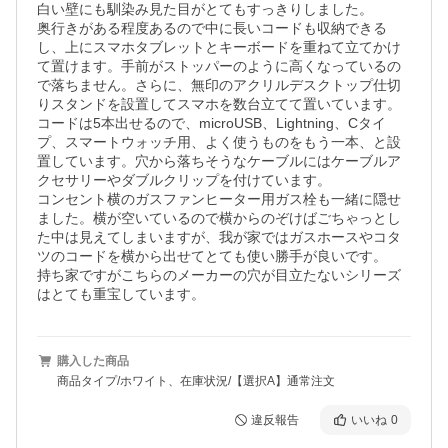
白い壁にも馴染み見た目がとてもすっきりしました。

奥行きがある程度あるので中に長いコードも収納できる
し、上にスマホタブレットとキーボードを重ねて立てかけ
て置けます。手前がストッパーのように高くなっているの
で落ちません。さらに、無印のアクリルデスクトップ仕切
りスタンドを設置してスマホを数台立てて置いています。
コードは5本出せるので、microUSB、Lightning、Cタイ
プ、スマートウォッチ用、よく使うものをもう一本、と設
置しています。穴から落ちそうなケーブルにはケーブルア
クセサリーやダブルクリップを付けています。

コンセント横のガスファンヒーター用ガス栓も一緒に隠せ
ました。横が空いているので横からのぞけばごちゃっとし
た中は見えてしまいますが、我が家ではガスホースやコタ
ツのコードを横から出せてとても使い勝手が良いです。

持ち家ですがこちらのメーカーの穴が目立たないシリーズ
はとても重宝しています。
購入した商品
商品タイプ/ホワイト、在庫状況/【選択A】通常注文
違反報告
いいね
0