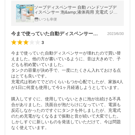
ソープディスペンサー 自動 ハンドソープデ
ィスペンサー 泡&amp;液体両用 充電式 ジェ
ル 400ml大容量 非接触式 センサー式 防水
いつも幸便
壁掛け ハンドソープ対応
今まで使っていた自動ディスペンサーが壊…
2023/6/30
3
今まで使っていた自動ディスペンサーが壊れたので買い替
えました。他の方が書いているように、音は大きめで、子
どもも初め驚いていました。

タンクの容量が決め手で、一度にたくさん入れておける点
はとても良いです。

充電式は初めてでどのくらいもつか心配でしたが、家族4人
が1日に何度も使用して今1ヶ月経過しようとしています。

購入してすぐに、使用していないときに泡が出続ける不具
合がありました。洗面台が泡だらけになっていて、電源も
反応しなかったのですぐにタンクを外しましたが、充電式
のため充電がなくなるまで振動と音が続いて大変でした。

しかしすぐに新しいものを発送していただけて、今は問題
なく使えています。