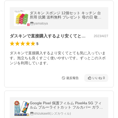
ダスキン スポンジ 12個セット キッチン 台
所用 抗菌 送料無料 プレゼント 母の日 敬老
の日 お歳暮 大掃除 だすきん ポイント消費
yamatoya
ハードタイプ 安い 安
ダスキンで直接購入するより安くてとても…
2023/4/27
5
ダスキンで直接購入するより安くてとても気に入っていま
す。泡立ちも良くすごく使いやすいです。ずっとこのスポ
ンジを利用しています。
違反報告
いいね
0
Google Pixel 保護フィルム Pixel4a 5G フィ
ルム ブルーライトカット フルカバー ガラス
フィルム 黒色 シズカウィル
shizukawill(シズカウィル)