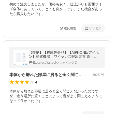
初めて注文しましたが、価格も安く、仕上がりも画面サイ
ズ全体にあっていて、とても良かっです。また機会があっ
たら購入したいです。
違反報告
いいね
0
【即納】【在庫処分品】【AIPHONE/アイホ
ン】弱電機器 ワイヤレス呼出装置 送・受
信機セット FW-TR
Etocelect Yahoo!ショッピング店
本体から離れた部屋に居ると全く聞こえな…
2026/7/8
4
本体から離れた部屋に居ると全く聞こえなかったのです
が、違う場所に置くことによって音がよく聞こえるように
なって良かったです。