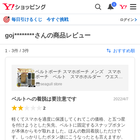
i
毎日引けるくじ 今すぐ挑戦
ログイン
goj********さんの商品レビュー
1
-
3
件 /
3
件
おすすめ順
ベルトポーチ スマホポーチ メンズ スマホ
ポーチ ベルト スマホホルダー ウエスト
ポーチ
seagull store
ベルトへの着脱は要注意です
2022/4/7
2
軽くてスマホを適度に保護してくれてこの価格、と五つ星
を付けようとした矢先、ベルトに固定するスナップボタン
が本体からモゲ取れました。ほんの数回着脱しただけで
す。しっかりしたボタン故にこうなったとも言えますが、