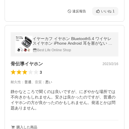
違反報告
いいね
1
イヤーカフ イヤホン Bluetooth5.4 ワイヤレ
スイヤホン iPhone Android 耳を塞がない オ
ープンイヤー クリップ型 耳掛け LED残量 IP
Best Life Online Shop
X4 Type-C 充電ケース S19
骨伝導イヤホン
2023/2/16
3
耐久性
：
普通
、
音質
：
悪い
静かなところで聞くのは良いですが、にぎやかな場所では
不向きかもしれません。安さは良かったのですが、普通の
イヤホンの方が良かったのかもしれません。発送とかは問
題ありません。
購入した商品