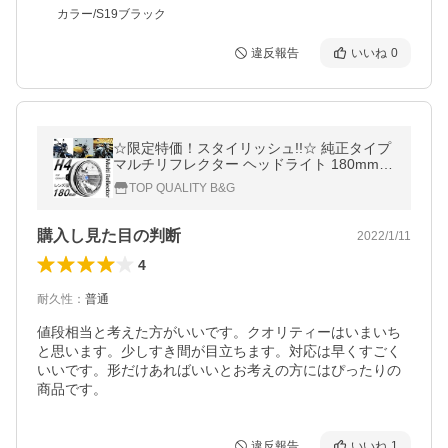
カラー/S19ブラック
違反報告
いいね
0
☆限定特価！スタイリッシュ!!☆ 純正タイプ
マルチリフレクター ヘッドライト 180mm
カスタム バイク 汎用 社外 CB400SF XJR 40
TOP QUALITY B&G
0/1200/1300 RZ
購入し見た目の判断
2022/1/11
4
耐久性
：
普通
値段相当と考えた方がいいです。クオリティーはいまいち
と思います。少しすき間が目立ちます。対応は早くすごく
いいです。形だけあればいいとお考えの方にはぴったりの
商品です。
違反報告
いいね
1