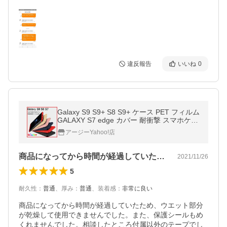
違反報告
いいね
0
Galaxy S9 S9+ S8 S9+ ケース PET フィルム
GALAXY S7 edge カバー 耐衝撃 スマホケー
ス
アージーYahoo!店
商品になってから時間が経過していたため…
2021/11/26
5
耐久性
：
普通
、
厚み
：
普通
、
装着感
：
非常に良い
商品になってから時間が経過していたため、ウエット部分
が乾燥して使用できませんでした。また、保護シールもめ
くれませんでした。相談したところ付属以外のテープでし