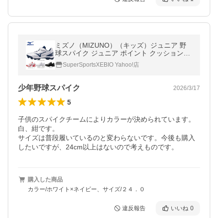
ミズノ（MIZUNO）（キッズ）ジュニア 野
球スパイク ジュニア ポイント クッションレ
ボダイア 11GP252701 11GP252700 11GP2
SuperSportsXEBIO Yahoo!店
52714 11GP252762
少年野球スパイク
2026/3/17
5
子供のスパイクチームによりカラーが決められています。
白、紺です。

サイズは普段履いているのと変わらないです。今後も購入
したいですが、24cm以上はないので考えものです。
購入した商品
カラー/ホワイト×ネイビー、サイズ/２４．０
違反報告
いいね
0