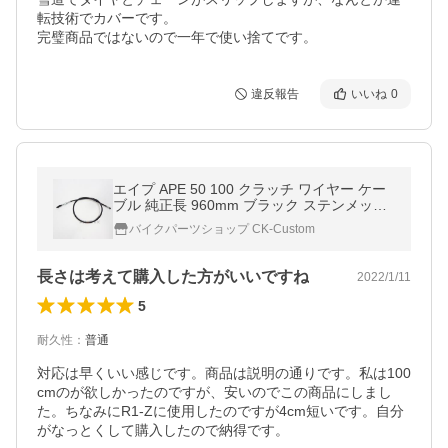
転技術でカバーです。

完璧商品ではないので一年で使い捨てです。
違反報告
いいね
0
エイプ APE 50 100 クラッチ ワイヤー ケー
ブル 純正長 960mm ブラック ステンメッシ
ュ 黒 バイク
バイクパーツショップ CK-Custom
長さは考えて購入した方がいいですね
2022/1/11
5
耐久性
：
普通
対応は早くいい感じです。商品は説明の通りです。私は100
cmのが欲しかったのですが、安いのでこの商品にしまし
た。ちなみにR1-Zに使用したのですが4cm短いです。自分
がなっとくして購入したので納得です。