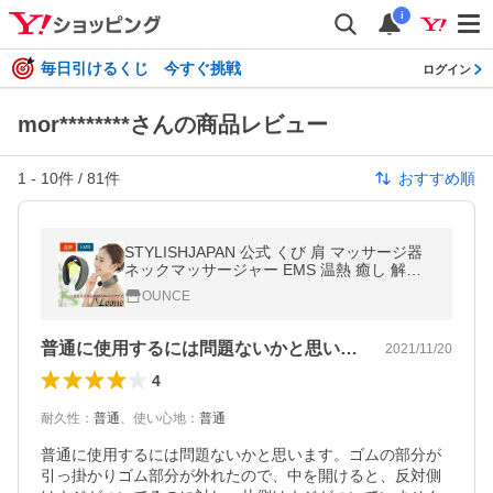
i
毎日引けるくじ 今すぐ挑戦
ログイン
mor********さんの商品レビュー
1
-
10
件 /
81
件
おすすめ順
STYLISHJAPAN 公式 くび 肩 マッサージ器
ネックマッサージャー EMS 温熱 癒し 解消
プレゼント ギフト type2 ルーネ nks0490
OUNCE
普通に使用するには問題ないかと思います…
2021/11/20
4
耐久性
：
普通
、
使い心地
：
普通
普通に使用するには問題ないかと思います。ゴムの部分が
引っ掛かりゴム部分が外れたので、中を開けると、反対側