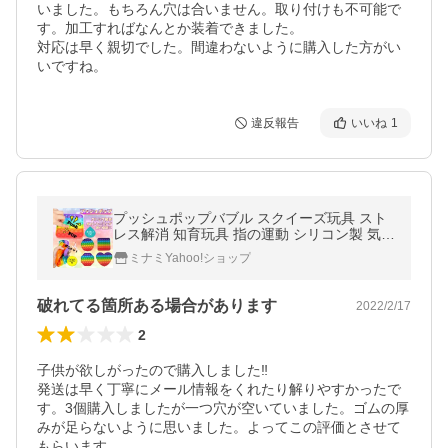
いました。もちろん穴は合いません。取り付けも不可能で
す。加工すればなんとか装着できました。

対応は早く親切でした。間違わないように購入した方がい
いですね。
違反報告
いいね
1
プッシュポップバブル スクイーズ玩具 スト
レス解消 知育玩具 指の運動 シリコン製 気分
転換 老若全般 脳トレ フィジットトイ レイン
ミナミYahoo!ショップ
ボー 大きめ
破れてる箇所ある場合があります
2022/2/17
2
子供が欲しがったので購入しました‼️

発送は早く丁寧にメール情報をくれたり解りやすかったで
す。3個購入しましたが一つ穴が空いていました。ゴムの厚
みが足らないように思いました。よってこの評価とさせて
もらいます。