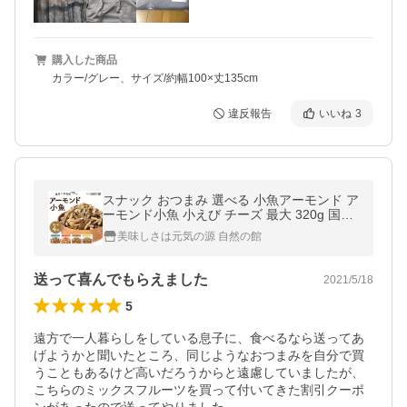
購入した商品
カラー/グレー、サイズ/約幅100×丈135cm
違反報告
いいね
3
スナック おつまみ 選べる 小魚アーモンド ア
ーモンド小魚 小えび チーズ 最大 320g 国産
カルシウム ナッツ 訳あり 爆買
美味しさは元気の源 自然の館
送って喜んでもらえました
2021/5/18
5
遠方で一人暮らしをしている息子に、食べるなら送ってあ
げようかと聞いたところ、同じようなおつまみを自分で買
うこともあるけど高いだろうからと遠慮していましたが、
こちらのミックスフルーツを買って付いてきた割引クーポ