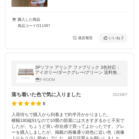
購入した商品
商品コード/311497
違反報告
いいね
2
3Pソファ アリシア ファブリック 3色対応：
アイボリー/ダークグレー/グリーン 送料無料
玄関前まで
F-ROOM
落ち着いた色で気に入りました
2023/8/7
5
入荷待ちで購入から到着まで約半月かかりました。

横幅180縦91なので10畳の部屋には大きすぎるかと不安で
したが、ちょうど良い存在感で買ってよかったです。グレ
ーを購入しましたが、掲載の画像通り紺色に近い色（画像
よりもう少し暗め）でした。組立設置もお願いしました