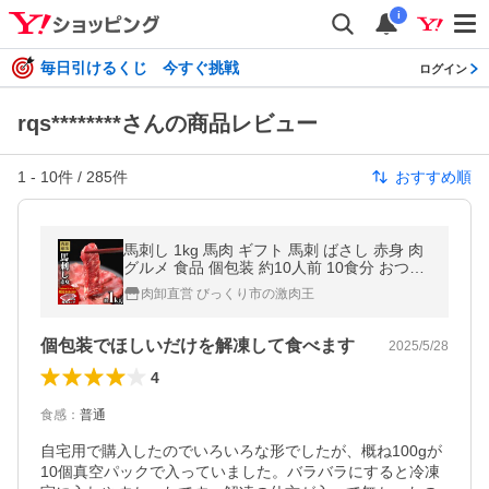
i
毎日引けるくじ 今すぐ挑戦
ログイン
rqs********さんの商品レビュー
1
-
10
件 /
285
件
おすすめ順
馬刺し 1kg 馬肉 ギフト 馬刺 ばさし 赤身 肉
グルメ 食品 個包装 約10人前 10食分 おつま
み お中元 プレゼント 爆買
肉卸直営 びっくり市の激肉王
個包装でほしいだけを解凍して食べます
2025/5/28
4
食感
：
普通
自宅用で購入したのでいろいろな形でしたが、概ね100gが
10個真空パックで入っていました。バラバラにすると冷凍