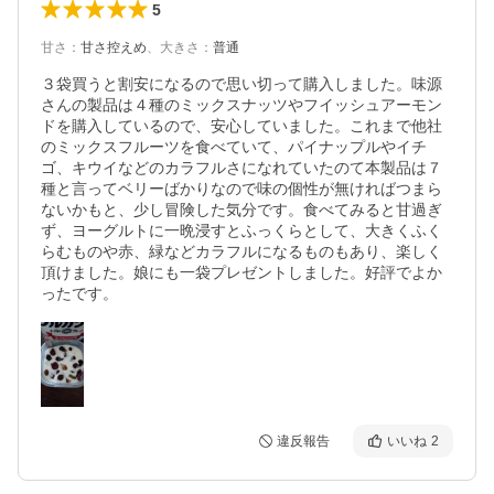
5
甘さ
：
甘さ控えめ
、
大きさ
：
普通
３袋買うと割安になるので思い切って購入しました。味源
さんの製品は４種のミックスナッツやフイッシュアーモン
ドを購入しているので、安心していました。これまで他社
のミックスフルーツを食べていて、パイナップルやイチ
ゴ、キウイなどのカラフルさになれていたのて本製品は７
種と言ってベリーばかりなので味の個性が無ければつまら
ないかもと、少し冒険した気分です。食べてみると甘過ぎ
ず、ヨーグルトに一晩浸すとふっくらとして、大きくふく
らむものや赤、緑などカラフルになるものもあり、楽しく
頂けました。娘にも一袋プレゼントしました。好評でよか
ったです。
違反報告
いいね
2