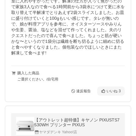
室に入れやすかったです。解凍の仕方が入って無かったの
で家族3人なので食べる1時間前から3袋水につけて更に水を
取り替えて半解凍でとりあえず2袋スライスしました。お皿
に盛り付けていくと100gもいい感じです。タレが無いの
で、娘が料理アプリを参考に、オイスターソースやみりん
や生姜、醤油、塩などを混ぜて作ってくれました。夫のリ
クエストだったので喜んで食べました。ちょっと筋が硬い
かな〜というので1袋分は繊維を断ち切るように細めに切る
と食べやすくなりました。個包装なのでほしいときにまた
解凍して食べます!
購入した商品
ご選択ください。/自宅用
違反報告
いいね
3
【アウトレット超特価】キヤノン PIXUSTS7
530WH プリンター PIXUS
ヤマダデンキ Yahoo!店