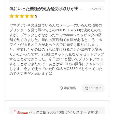
気にいった機種が実店舗受け取りが出来た!
2024/2/10
5
ヤマダデンキの店舗でいろんなメーカーのいろんな価格の
プリンターを見て調べてこのPIXUS TS7530に決めたので
すが、ブラックしかなかったのでYahooショッピングの店
舗で見てみました。県内の実店舗で在庫があるところ、ホ
ワイトがあるところがあったので店頭受け取りにしまし
た。注文したその日のうちに受け取ることが出来て大変あ
りがたかったです。2日後にネットわ見ながらセットアップ
することができました。今日はPCと繋いでプリントアウト
することができたので、あとはWi-Fiでの操作にチャレンジ
します。今まで使っていたPIXUS MG3530でもやっていた
ので大丈夫だと思います😊
違反報告
いいね
5
パックご飯 200g 40食 アイリスオーヤマ 米