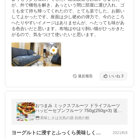
が、外で梱包を解き、あっという間に部屋に運び入れ、ゴ
ミも全て持ち帰ってくれたので、とても楽でした。お願い
してよかったです。座面は少し硬めの弾力で、今のところ
へたりやすいイメージはありませんが、へたっても味があ
る色合いだと思います。布地はやはり飼い猫がひっかきた
がるので、気をつけて使いたいと思います。
違反報告
いいね
3
おつまみ ミックスフルーツ ドライフルーツ
ハッピーセブンフルーツ 750g(250g×3) 送料
無料 クランベリー レーズン ワイルドブルー
美味しさは元気の源 自然の館
ベリー 非常食 happy7 爆買
ヨーグルトに浸すとふっくら美味しくなる。
2021/6/3