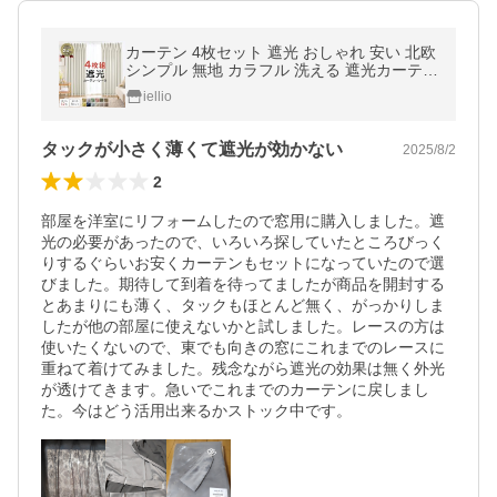
カーテン 4枚セット 遮光 おしゃれ 安い 北欧
シンプル 無地 カラフル 洗える 遮光カーテン
4枚組 レースカーテン 既製品 サイズ 一般 測
iellio
り方 一人暮らし
タックが小さく薄くて遮光が効かない
2025/8/2
2
部屋を洋室にリフォームしたので窓用に購入しました。遮
光の必要があったので、いろいろ探していたところびっく
りするぐらいお安くカーテンもセットになっていたので選
びました。期待して到着を待ってましたが商品を開封する
とあまりにも薄く、タックもほとんど無く、がっかりしま
したが他の部屋に使えないかと試しました。レースの方は
使いたくないので、東でも向きの窓にこれまでのレースに
重ねて着けてみました。残念ながら遮光の効果は無く外光
が透けてきます。急いでこれまでのカーテンに戻しまし
た。今はどう活用出来るかストック中です。