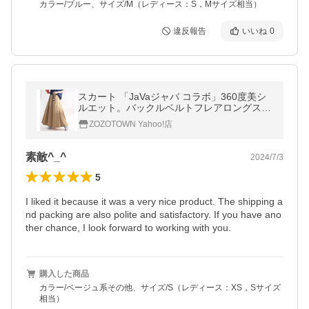
カラー/ブルー、サイズ/M（レディース：S，Mサイズ相当）
違反報告
いいね
0
スカート 「JaVaジャバ コラボ」360度美シ
ルエット。バックルベルトフレアロングスカ
ート レディース
ZOZOTOWN Yahoo!店
素敵^_^
2024/7/3
5
I liked it because it was a very nice product. The shipping a
nd packing are also polite and satisfactory. If you have ano
ther chance, I look forward to working with you.
購入した商品
カラー/ベージュ系その他、サイズ/S（レディース：XS，Sサイズ
相当）