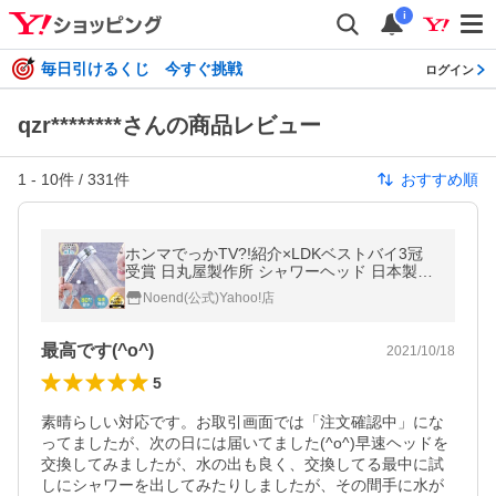
i
毎日引けるくじ 今すぐ挑戦
ログイン
qzr********さんの商品レビュー
1
-
10
件 /
331
件
おすすめ順
ホンマでっかTV?!紹介×LDKベストバイ3冠
受賞 日丸屋製作所 シャワーヘッド 日本製塩
素除去剤 節水 止水ボタン 水流調整 角度調整
Noend(公式)Yahoo!店
アダプター付 国際基準G1/2
最高です(^o^)
2021/10/18
5
素晴らしい対応です。お取引画面では「注文確認中」にな
ってましたが、次の日には届いてました(^o^)早速ヘッドを
交換してみましたが、水の出も良く、交換してる最中に試
しにシャワーを出してみたりしましたが、その間手に水が