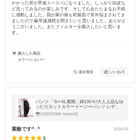
かかった所が早速スベスベになりました。しっかり頭皮な
ど洗ってみるのが楽しみです。そして心あたたまるお手紙
に感動しました。我が家の娘も乾燥肌で長年悩まされてき
ましたので😭早速感想を聞きたいと思いました。ありがと
うございました。またフィルターを購入したいと思いま
す。
購入した商品
カラー/シルバー
違反報告
いいね
0
パンツ 「S〜XL展開」綿100％!大人上品なゆ
ったりカットカラーイージーパンツ レディ
ース
ZOZOTOWN Yahoo!店
素敵です^_^
2024/7/3
5