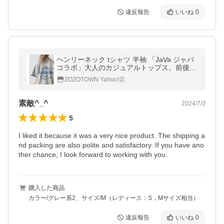
違反報告
いいね
0
ヘンリーネック tシャツ 半袖 「JaVa ジャバ
コラボ」大人のカジュアルトップス。前後2
way ラグラン半袖グラフィックニットTシャ
ZOZOTOWN Yahoo!店
ツ
素敵^_^
2024/7/3
5
I liked it because it was a very nice product. The shipping a
nd packing are also polite and satisfactory. If you have ano
ther chance, I look forward to working with you.
購入した商品
カラー/グレー系2、サイズ/M（レディース：S，Mサイズ相当）
違反報告
いいね
0