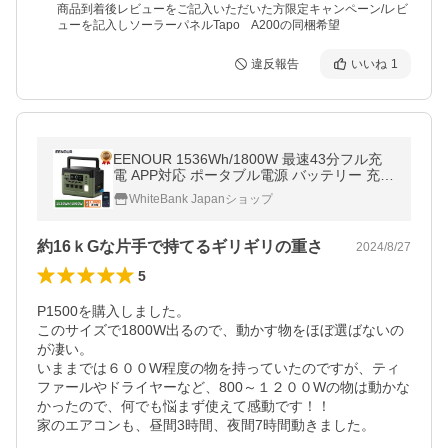
商品到着後レビューをご記入いただいた方限定キャンペーン/レビ
ューを記入しソーラーパネルTapo A200の同梱希望
違反報告
いいね
1
EENOUR 1536Wh/1800W 最速43分フル充
電 APP対応 ポータブル電源 バッテリー 充電
器 リン酸鉄リ UPS機能 1Hフル充電 P1500P
WhiteBank Japanショップ
LUS
約16ｋGな片手で持てるギリギリの重さ
2024/8/27
5
P1500を購入しました。

このサイズで1800W出るので、動かす物をほぼ選ばないの
が凄い。

いままでは６００W程度の物を持っていたのですが、ティ
ファールやドライヤーなど、800～１２００Wの物は動かな
かったので、何でも悩まず使えて感動です！！

家のエアコンも、昼間3時間、夜間7時間動きました。
