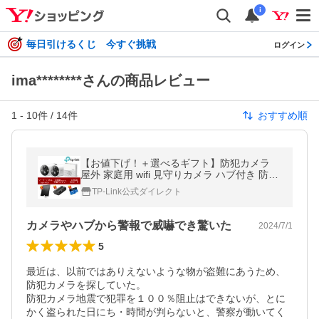
i
毎日引けるくじ 今すぐ挑戦
ログイン
ima********さんの商品レビュー
1
-
10
件 /
14
件
おすすめ順
【お値下げ！＋選べるギフト】防犯カメラ
屋外 家庭用 wifi 見守りカメラ ハブ付き 防犯
カメラ ソーラー対応 セキュリティ カメラ
TP-Link公式ダイレクト
TP-Link Tapo C420S2
カメラやハブから警報で威嚇でき驚いた
2024/7/1
5
最近は、以前ではありえないような物が盗難にあうため、
防犯カメラを探していた。

防犯カメラ地震で犯罪を１００％阻止はできないが、とに
かく盗られた日にち・時間が判らないと、警察が動いてく