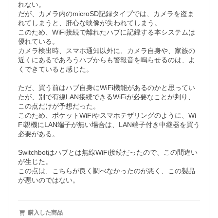
れない。

だが、カメラ内のmicroSD記録タイプでは、カメラを盗ま
れてしまうと、肝心な映像が失われてしまう。

このため、WiFi接続で離れたハブに記録する本システムは
優れている。

カメラ検出時、スマホ通知以外に、カメラ自身や、家族の
近くにあるであろうハブからも警報音を鳴らせるのは、よ
くできていると感じた。

ただ、買う前はハブ自身にWiFi機能があるのかと思ってい
たが、別で有線LAN接続できるWiFiが必要なことが判り、
この点だけが予想だった。

このため、ポケットWiFiやスマホテザリングのように、Wi
Fi親機にLAN端子が無い場合は、LAN端子付き中継器を買う
必要がある。

Switchbotはハブとは無線WiFi接続だったので、この間違い
が生じた。

この点は、こちらが良く調べなかったのが悪く、この製品
が悪いのではない。
購入した商品