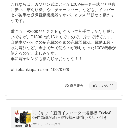
これならば、ガソリン式に比べて100Vモーター式だと格段
に安い「草刈り機」や「チェーンソー」なども、インバー
タが苦手な誘導電動機機器ですが、たぶん問題なく動きそ
うです。

重さも、P2000だと２２ｋｇぐらいで片手ではかなり厳し
いですが、P1500は約16ｋｇですので、片手で持てます。

自動車やバイクの補充電のための充電器電源、電動工具・
照明電源など、今まで外で使うのが難しかった100V機器が
使えるので、楽しみです。

車に電子レンジも積んじゃおうかな！！

whitebankjapan-store-10070929
違反報告
いいね
11
スズキッド 直流インバーター溶接機 Sticky8
0+自動遮光面＋溶接棒+肩掛けベルト付きセ
ット [STK-80 SUZUKID PSE EMI]
ミナトワークス