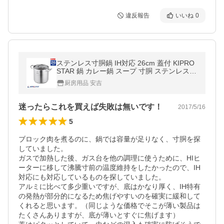
違反報告
いいね
0
ステンレス寸胴鍋 IH対応 26cm 蓋付 KIPRO
STAR 鍋 カレー鍋 スープ 寸胴 ステンレス
業務用
厨房用品 安吉
迷ったらこれを買えば失敗は無いです！
2017/5/16
5
ブロック肉を煮るのに、鍋では容量が足りなく、寸胴を探
していました。

ガスで加熱した後、ガス台を他の調理に使うために、HIヒ
ーターに移して沸騰寸前の温度維持をしたかったので、IH
対応にも対応しているものを探していました。

アルミに比べて多少重いですが、底はかなり厚く、IH特有
の発熱が部分的になるため焦げやすいのを確実に緩和して
くれると思います。（同じような価格でそこが薄い製品は
たくさんありますが、底が薄いとすぐに焦げます）
