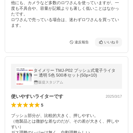
他にも、カメラなど多数のロワさんを使っていますが、一
度も不具合や、容量が記載よりも著しく低いことはなかっ
たです。

ロワさんで売っている場合は、迷わずロワさんを買ってい
ます。
違反報告
いいね
0
タイメリー TMJ-P02 プッシュ式電子ライタ
ー 透明 5色 500本セット(50p×10)
販促スタジアム
使いやすいライターです
2025/3/17
5
ブッシュ部分が、比較的大きく、押しやすい。

（他製品とは微妙な差なのだが、その差が大きく、押しや
すい）

ガス調整のレバーは無く、自動調整らしい。
