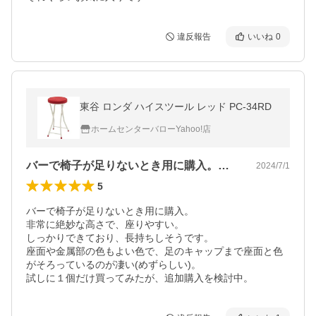
違反報告
いいね
0
東谷 ロンダ ハイスツール レッド PC-34RD
ホームセンターバローYahoo!店
バーで椅子が足りないとき用に購入。非常…
2024/7/1
5
バーで椅子が足りないとき用に購入。

非常に絶妙な高さで、座りやすい。

しっかりできており、長持ちしそうです。

座面や金属部の色もよい色で、足のキャップまで座面と色
がそろっているのが凄い(めずらしい)。

試しに１個だけ買ってみたが、追加購入を検討中。