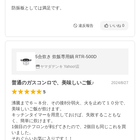
防振板としては満足です。
違反報告
いいね
0
5合炊き 炊飯専用鍋 RTR-500D
ヤマダデンキ Yahoo!店
普通のガスコンロで、美味しいご飯♪
2024/8/27
5
沸騰まで６～８分、その後8分弱火、火を止めて１０分で、
美味しいご飯が炊けます。

キッチンタイマーを用意しておけば、失敗することもな
く、簡単に炊けます。

1個目のテフロンが剥げてきたので、2個目も同じこれを買
いました。

それぐらいお気に入りです！！