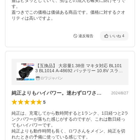
蓋はピタッとしていて、虫などの混入も確実に防げそうで
す。

蓋つきでこの価格は価値ある商品です。価格に対するクオ
リティは高いですよ。
違反報告
いいね
4
【互換品】 大容量1.38倍 マキタ対応 BL101
3 BL1014 A-48692 バッテリー 10.8V スライ
ド式 掃除機 電動工具 ロワジャパン
ロワジャパン
純正よりもハイパワー。迷わずロワさん。
2024/8/27
5
純正は、充電してから数時間すると1ランク、1日経つと2ラ
ンクパワーが落ちた感じがするのですが、これは数日経っ
てもハイパワーです。

純正よりも動作時間も長く、ロワさんをメイン、純正を切
れたときの予備に使っている感じです。
