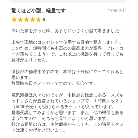
驚くほど小型、軽量です
2019/12/14
5
届いた箱を持った時、あまりに小さく小型で驚きました。

出先で現地のコンセントで使用する目的で購入しました。

このため、短時間でも本器のの最高出力が限界（ブレーカ
ーが落ちてしまう）で、これ以上の機器を持って行っても
意味がありません。

溶接部の修理用ですので、本器は十分役に立ってくれると
思います。

故障時も日本メーカーですので、安心です。

電気溶接は久々なのですが、中目黒と鎌倉にある「スズキ
ッド」さんが直営されているショップで、１時間レッスン
（5000円分）が受けられるチケットが入っています。

是非受講してみようかと思います。また、他の機器もある
ようですので、そちらも見てこようかと思います。

行ける距離の方は、本体価格からしても、この講習チケッ
トは凄くお得かと思います。