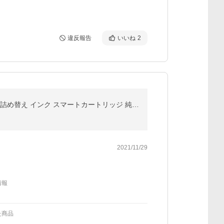
違反報告
いいね
2
3年保証 大容量 キヤノン 互換 BC-365 366 345 346 310 311 XL 顔料 ブラック カラー TS3730 TS3530 他 詰め替え インク スマートカートリッジ 純正比 最大2.4倍
2021/11/29
情報
た商品