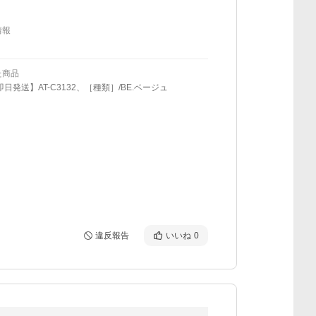
情報
た商品
即日発送】AT-C3132、［種類］/BE.ベージュ
違反報告
いいね
0