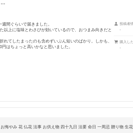
し…
一週間ぐらいで届きました。

投稿者
た以上に塩味とわさびが効いているので、おつまみ向きだと
-
折れてしたまったのも含めずいぶん短いのばかり。しかも、
購入し
00円はちょっと高いかなと思いました。
-
お悔やみ 花 仏花 法事 お供え物 四十九日 法要 命日 一周忌 贈り物 生花