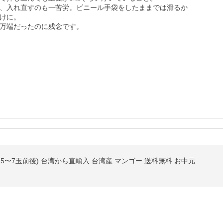
、入れ直すのも一苦労。ビニール手袋をしたままでは滑るか
けに。

万端だったのに残念です。
(約5〜7玉前後) 台湾から直輸入 台湾産 マンゴー 送料無料 お中元