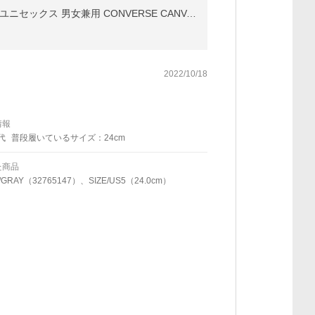
コンバース ローカット キャンバス オールスター OX スニーカー 定番 王道 カジュアル メンズ レディース ユニセックス 男女兼用 CONVERSE CANVAS ALL STAR OX
2022/10/18
情報
代
普段履いているサイズ：24cm
た商品
/GRAY（32765147）、SIZE/US5（24.0cm）