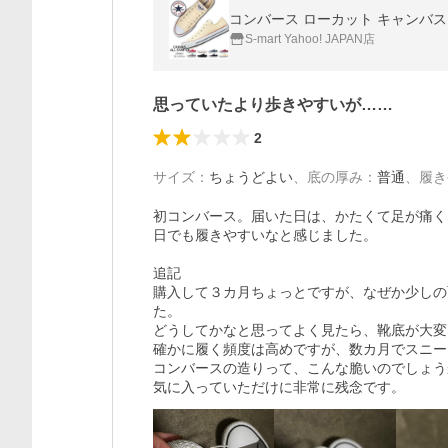
S-mart Yahoo! JAPAN店
思っていたより歩きやすいが……
2
サイズ
：
ちょうどよい
、
底の厚み
：
普通
、
履き
初コンバース。届いた日は、かたくて足が痛く
日でも履きやすいなと感じました。

追記

購入して３カ月ちょっとですが、なぜか少しの
た。

どうしてかなと思ってよく見たら、靴底が大変
確かに履く頻度は高めですが、数カ月でスニー
コンバースの造りって、こんな脆いのでしょう