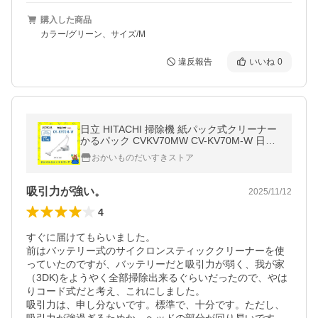
購入した商品
カラー/グリーン、サイズ/M
違反報告
いいね
0
日立 HITACHI 掃除機 紙パック式クリーナー
かるパック CVKV70MW CV-KV70M-W 日本
製 キャニスター型 紙パック 新品 メーカー保
おかいものだいすきストア
証付き 送料無料
吸引力が強い。
2025/11/12
4
すぐに届けてもらいました。

前はバッテリー式のサイクロンスティッククリーナーを使
っていたのですが、バッテリーだと吸引力が弱く、我が家
（3DK)をようやく全部掃除出来るぐらいだったので、やは
りコード式だと考え、これにしました。

吸引力は、申し分ないです。標準で、十分です。ただし、