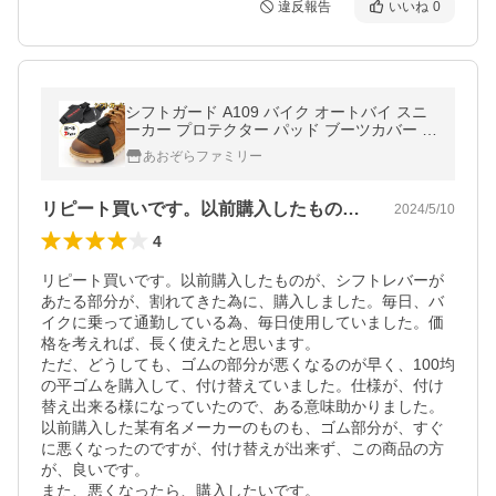
違反報告
いいね
0
シフトガード A109 バイク オートバイ スニ
ーカー プロテクター パッド ブーツカバー シ
フトカバー チェンジパッド 傷防止 バイク用
あおぞらファミリー
簡単
リピート買いです。以前購入したものが、…
2024/5/10
4
リピート買いです。以前購入したものが、シフトレバーが
あたる部分が、割れてきた為に、購入しました。毎日、バ
イクに乗って通勤している為、毎日使用していました。価
格を考えれば、長く使えたと思います。

ただ、どうしても、ゴムの部分が悪くなるのが早く、100均
の平ゴムを購入して、付け替えていました。仕様が、付け
替え出来る様になっていたので、ある意味助かりました。

以前購入した某有名メーカーのものも、ゴム部分が、すぐ
に悪くなったのですが、付け替えが出来ず、この商品の方
が、良いです。

また、悪くなったら、購入したいです。