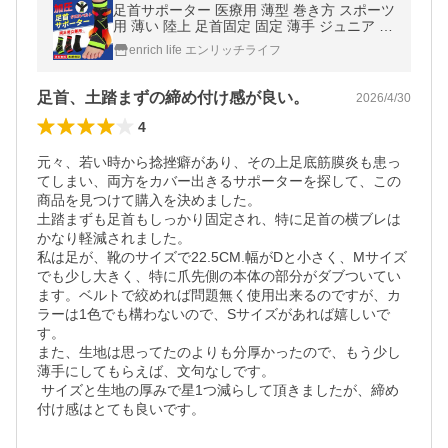
足首サポーター 医療用 薄型 巻き方 スポーツ
用 薄い 陸上 足首固定 固定 薄手 ジュニア お
すすめ 捻挫 バスケ サッカー 足底筋膜炎 扁
enrich life エンリッチライフ
平足 テーピング
足首、土踏まずの締め付け感が良い。
2026/4/30
4
元々、若い時から捻挫癖があり、その上足底筋膜炎も患っ
てしまい、両方をカバー出きるサポーターを探して、この
商品を見つけて購入を決めました。

土踏まずも足首もしっかり固定され、特に足首の横ブレは
かなり軽減されました。

私は足が、靴のサイズで22.5CM.幅がDと小さく、Mサイズ
でも少し大きく、特に爪先側の本体の部分がダブついてい
ます。ベルトで絞めれば問題無く使用出来るのですが、カ
ラーは1色でも構わないので、Sサイズがあれば嬉しいで
す。

また、生地は思ってたのよりも分厚かったので、もう少し
薄手にしてもらえば、文句なしです。

 サイズと生地の厚みで星1つ減らして頂きましたが、締め
付け感はとても良いです。 