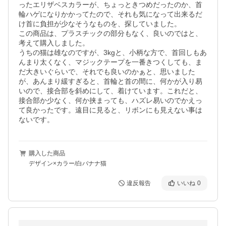
ったエリザベスカラーが、ちょっときつめだったのか、首
輪ハゲになりかかってたので、それも気になって出来るだ
け首に負担が少なそうなものを、探していました。

この商品は、プラスチックの部分もなく、良いのではと、
考えて購入しました。

うちの猫は雄なのですが、3kgと、小柄な方で、首回しもあ
んまり太くなく、マジックテープを一番きつくしても、ま
だ大きいぐらいで、それでも良いのかぁと、思いました
が、あんまり緩すぎると、首輪と首の間に、何かが入り易
いので、接合部を斜めにして、着けています。これだと、
接合部か少なく、何か挟まっても、ハズレ易いのでかえっ
て良かったです。遠目に見ると、リボンにも見えない事は
ないです。
購入した商品
デザイン×カラー/白バナナ猫
違反報告
いいね
0