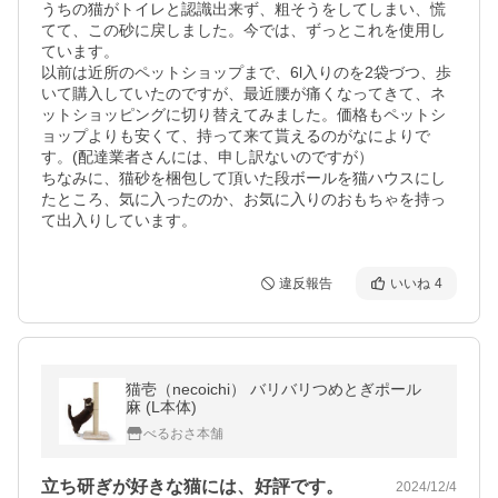
うちの猫がトイレと認識出来ず、粗そうをしてしまい、慌
てて、この砂に戻しました。今では、ずっとこれを使用し
ています。

以前は近所のペットショップまで、6l入りのを2袋づつ、歩
いて購入していたのですが、最近腰が痛くなってきて、ネ
ットショッピングに切り替えてみました。価格もペットシ
ョップよりも安くて、持って来て貰えるのがなによりで
す。(配達業者さんには、申し訳ないのですが）

ちなみに、猫砂を梱包して頂いた段ボールを猫ハウスにし
たところ、気に入ったのか、お気に入りのおもちゃを持っ
て出入りしています。
違反報告
いいね
4
猫壱（necoichi） バリバリつめとぎポール
麻 (L本体)
べるおさ本舗
立ち研ぎが好きな猫には、好評です。
2024/12/4