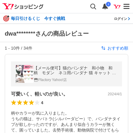
i
毎日引けるくじ 今すぐ挑戦
ログイン
dwa********さんの商品レビュー
1
-
10
件 /
34
件
おすすめ順
【メール便可】猫のバンダナ 和小物 和
柄 モダン ネコ用バンダナ 猫 キャット 首
輪 ココラック 超小型犬 ペット 和柄 日本製
Ffactory Yahoo!店
コットン 綿 ちりめん COCOLUCK
可愛いく、軽いのが良い。
2024/4/1
4
柄やカラーが気に入りました。

うちの猫は、サバトラ(シルバーダビー）で、バンダナタイ
プが欲しかったのですが、あんまり似合うカラーが無く
て、困っていました。去勢手術後、動物病院で付けてもら