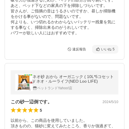
吸引力が強過ぎるためか、ヘッドの部分が回り易いです。
あと、ベッド下などの家具の下を掃除しづらいです。

皆さんが、ご指摘の音はうるさいのですか、昼しか掃除機
をかける事がないので、問題ないです。

何よりも、いつ切れるかわからないバッテリー残量を気に
する事なく、掃除出来るのがうれしいです。

パワーが欲しい人にはおすすめです。
違反報告
いいね
5
ネオ砂 おから オーガニック ( 10L*5コセット
)/ ネオ・ルーライフ(NEO Loo LIFE)
ペットランドYahoo!店
この砂一辺倒です。
2024/5/10
5
以前から、この商品を使用していました。

頂きものの、猫砂に変えてみたところ、香りか強過ぎて、