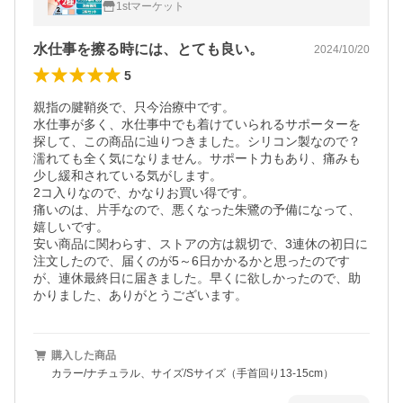
1stマーケット
水仕事を擦る時には、とても良い。
2024/10/20
5
親指の腱鞘炎で、只今治療中です。

水仕事が多く、水仕事中でも着けていられるサポーターを
探して、この商品に辿りつきました。シリコン製なので？
濡れても全く気になりません。サポート力もあり、痛みも
少し緩和されている気がします。

2コ入りなので、かなりお買い得です。

痛いのは、片手なので、悪くなった朱鷺の予備になって、
嬉しいです。

安い商品に関わらす、ストアの方は親切で、3連休の初日に
注文したので、届くのが5～6日かかるかと思ったのです
が、連休最終日に届きました。早くに欲しかったので、助
かりました、ありがとうございます。
購入した商品
カラー/ナチュラル、サイズ/Sサイズ（手首回り13-15cm）