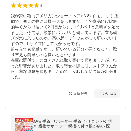
5
我が家の猫（アメリカンショートヘア♂3.8kg）は、少し臆
病で、初見の物には様子見をしますが、この商品には比較
的早くから《届いて2日目から）、バリバリと爪研ぎを始め
ました。今では、頻繁にバリバリと研いでいます。立ち研
ぎが気に入ったのか、高い所まで伸びあがって研いでいま
すので、Lサイズにして良かったです。

組み立ても簡単ですし、研いでいる部分が悪くなると、取
り替えも簡単なのも良いと思います。

在庫の関係で、スコアさんに取り寄せて頂きましたが、待
った甲斐がありました。取り寄せの際には、ストアさんか
ら丁寧な連絡を頂きましたので、安心して待つ事が出来ま
した。
違反報告
いいね
2
親指 手首 サポーター 手首 シリコン 2枚 防
水 親指サポーター 親指の付け根が痛い 医療
用 手 ばね指 腱鞘炎 固定