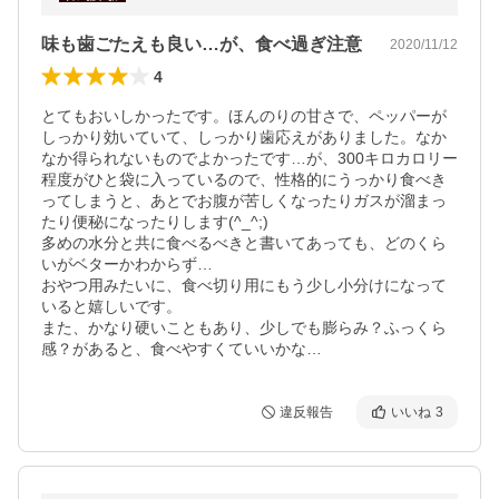
味も歯ごたえも良い…が、食べ過ぎ注意
2020/11/12
4
とてもおいしかったです。ほんのりの甘さで、ペッパーが
しっかり効いていて、しっかり歯応えがありました。なか
なか得られないものでよかったです…が、300キロカロリー
程度がひと袋に入っているので、性格的にうっかり食べき
ってしまうと、あとでお腹が苦しくなったりガスが溜まっ
たり便秘になったりします(^_^;)

多めの水分と共に食べるべきと書いてあっても、どのくら
いがベターかわからず…

おやつ用みたいに、食べ切り用にもう少し小分けになって
いると嬉しいです。

また、かなり硬いこともあり、少しでも膨らみ？ふっくら
感？があると、食べやすくていいかな…
違反報告
いいね
3