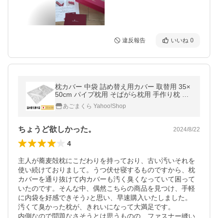
違反報告
いいね
0
枕カバー 中袋 詰め替え用カバー 取替用 35×
50cm パイプ枕用 そばがら枕用 手作り枕 手
作りまくら 業務用 品質表示なし 洗濯表示な
あごまくら Yahoo!Shop
し
ちょうど欲しかった。
2024/8/22
4
主人が蕎麦殻枕にこだわりを持っており、古い汚いそれを
使い続けておりまして。うつ伏せ寝するものですから、枕
カバーを通り抜けて内カバーも汚く臭くなっていて困って
いたのです。そんな中、偶然こちらの商品を見つけ、手軽
に内袋を好感できそう♪と思い、早速購入いたしました。

汚くて臭かった枕が、きれいになって大満足です。

内側なので問題なさそうとは思うものの、ファスナー縫い