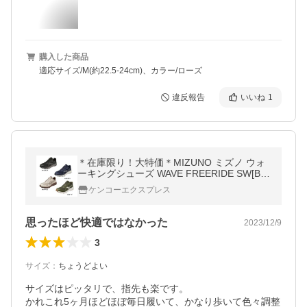
購入した商品
適応サイズ/M(約22.5-24cm)、カラー/ローズ
違反報告
いいね
1
＊在庫限り！大特価＊MIZUNO ミズノ ウォ
ーキングシューズ WAVE FREERIDE SW[B1
GE2201] (幅広 4E ユニセックス運動靴)[返
ケンコーエクスプレス
品・交換不可]
思ったほど快適ではなかった
2023/12/9
3
サイズ
：
ちょうどよい
サイズはピッタリで、指先も楽です。

かれこれ5ヶ月ほどほぼ毎日履いて、かなり歩いて色々調整