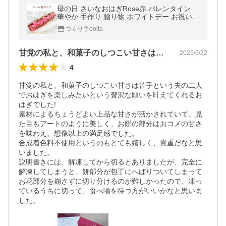
母の日 さいなおはぎRose赤 バレンタイン
華やか 手作り 贈り物 ホワイトデー お祝い
ギフト 花 母の日 天然素材 ケーキタイプのお
つくり手ooita
はぎ
甘党の私と、和菓子のしつこい甘さは苦手…
2025/5/22
4
甘党の私と、和菓子のしつこい甘さは苦手という夫の二人
でおはぎを楽しみたいという贅沢な願いを叶えてくれるお
はぎでした!

素材によるちょうどよい上品な甘さが活かされていて、見
た目もアートのように美しく、お餅の部分はおコメの甘さ
を味わえ、想像以上の満足感でした。

合成着色料不使用というのもとても嬉しく、貴重だなと思
いました。

説明書きには、解凍してから切るとありましたが、完全に
解凍してしまうと、餅部分が包丁にへばりついてしまって
お花部分を崩さずに切り分けるのが難しかったので、凍っ
ているうちに切って、食べ頃を待つ方がいいかなと思いま
した。