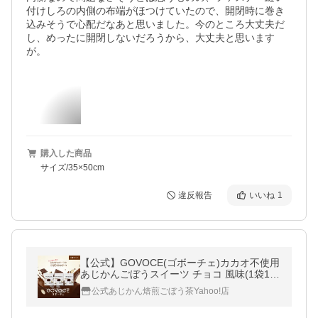
付けしろの内側の布端がほつけていたので、開閉時に巻き
込みそうで心配だなあと思いました。今のところ大丈夫だ
し、めったに開閉しないだろうから、大丈夫と思います
が。
購入した商品
サイズ/35×50cm
違反報告
いいね
1
【公式】GOVOCE(ゴボーチェ)カカオ不使用
あじかんごぼうスイーツ チョコ 風味(1袋12
枚入り 3袋セット)ノンカフェイン、食物繊
公式あじかん焙煎ごぼう茶Yahoo!店
維、ポリフェノール