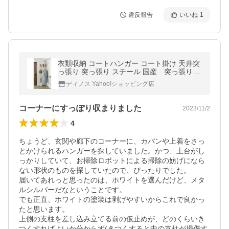
違反報告
いいね
1
衣類収納 コートハンガー コート掛け 天井突
っ張り 突っ張り スチール 国産 突っ張りコ
ーナーラック ハンガー2本 BS1093
ディノス Yahoo!ショッピング店
コーナーにすっぽり収まりました
2023/11/2
4
ちょうど、玄関や廊下のコーナーに、カバンや上着をさっ
とかけられるハンガーを探していました。かつ、土台がし
っかりしていて、お掃除ロボットによる掃除の妨げになら
ない形状のものを探していたので、ぴったりでした。

届いてあれっと思ったのは、ホワイトを選んだけど、メタ
ルシルバーだなということです。

でも正直、ホワイトの塗装は剥げやすいからこれで良かっ
たと思います。

上側の支柱を差し込み立てる前の仮止めが、どのくらいき
つくすればよいか分からず(きつくすると中の支柱が損傷す