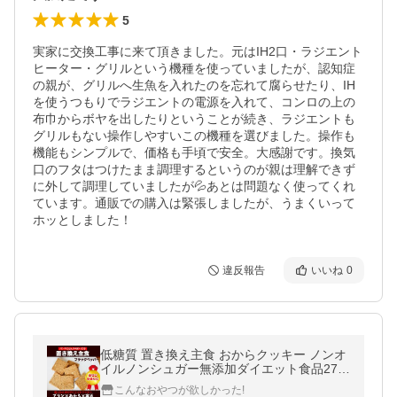
5
実家に交換工事に来て頂きました。元はIH2口・ラジエント
ヒーター・グリルという機種を使っていましたが、認知症
の親が、グリルへ生魚を入れたのを忘れて腐らせたり、IH
を使うつもりでラジエントの電源を入れて、コンロの上の
布巾からボヤを出したりということが続き、ラジエントも
グリルもない操作しやすいこの機種を選びました。操作も
機能もシンプルで、価格も手頃で安全。大感謝です。換気
口のフタはつけたまま調理するというのが親は理解できず
に外して調理していましたが💦あとは問題なく使ってくれ
ています。通販での購入は緊張しましたが、うまくいって
ホッとしました！
違反報告
いいね
0
低糖質 置き換え主食 おからクッキー ノンオ
イルノンシュガー無添加ダイエット食品270
g【ペッパー】 硬い
こんなおやつが欲しかった!