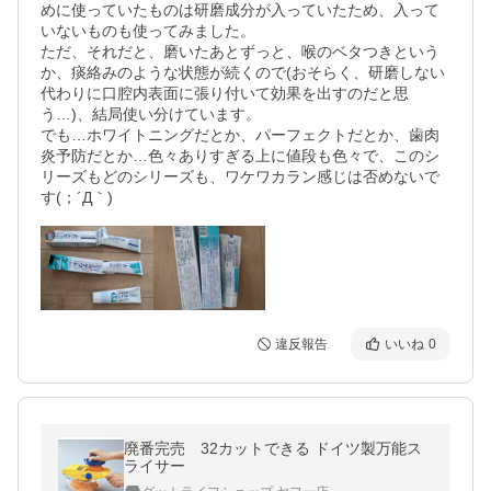
めに使っていたものは研磨成分が入っていたため、入って
いないものも使ってみました。

ただ、それだと、磨いたあとずっと、喉のベタつきという
か、痰絡みのような状態が続くので(おそらく、研磨しない
代わりに口腔内表面に張り付いて効果を出すのだと思
う…)、結局使い分けています。

でも…ホワイトニングだとか、パーフェクトだとか、歯肉
炎予防だとか…色々ありすぎる上に値段も色々で、このシ
リーズもどのシリーズも、ワケワカラン感じは否めないで
す(；´Д｀)
違反報告
いいね
0
廃番完売 32カットできる ドイツ製万能ス
ライサー