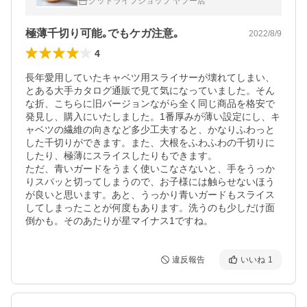
グットライフショップ ヤフー店
極薄千切り可能｡でもケガ注意｡
2022/8/9
4
長年愛用していたキャベツ用スライサーが壊れてしまい、
とある大手カタログ通販で見て気になっていました。そん
な折、こちらに旧バージョンながら全く同じ商品を格安で
発見し、購入にいたしました。1番厚みが薄い設定にし、キ
ャベツの繊維の向きなど多少工夫すると、かなりふわっと
した千切りができます。また、大根をふわふわの千切りに
したり、極薄にスライスしたりもできます。

ただ、青いガードをうまく使いこなさないと、手をうっか
りスパッと切ってしまうので、お子様には触らせないほう
が良いと思います。あと、うっかり青いガードもスライス
してしまったことが何度もあります。洗うのも少しだけ面
倒かも。そのあたりが星マイナス1ですね。
違反報告
いいね
1