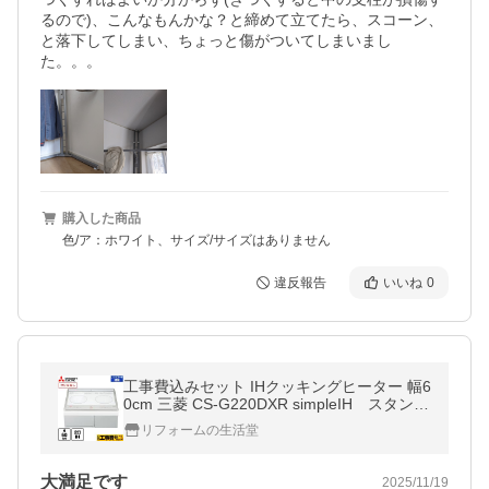
るので)、こんなもんかな？と締めて立てたら、スコーン、
と落下してしまい、ちょっと傷がついてしまいまし
た。。。
購入した商品
色/ア：ホワイト、サイズ/サイズはありません
違反報告
いいね
0
工事費込みセット IHクッキングヒーター 幅6
0cm 三菱 CS-G220DXR simpleIH スタンダ
ードタイプ IHヒーター IH調理器 爆買
リフォームの生活堂
大満足です
2025/11/19