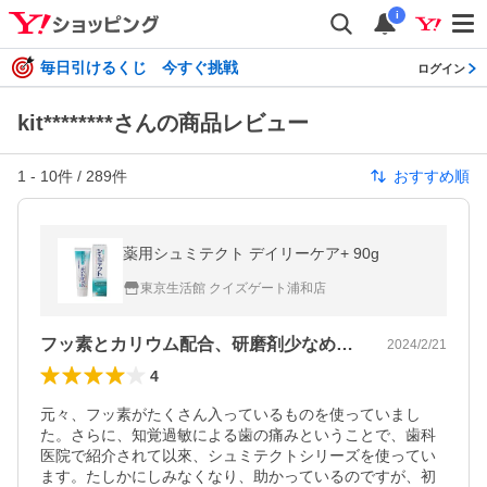
i
毎日引けるくじ 今すぐ挑戦
ログイン
kit********さんの商品レビュー
1
-
10
件 /
289
件
おすすめ順
薬用シュミテクト デイリーケア+ 90g
東京生活館 クイズゲート浦和店
フッ素とカリウム配合、研磨剤少なめがよい
2024/2/21
4
元々、フッ素がたくさん入っているものを使っていまし
た。さらに、知覚過敏による歯の痛みということで、歯科
医院で紹介されて以來、シュミテクトシリーズを使ってい
ます。たしかにしみなくなり、助かっているのですが、初