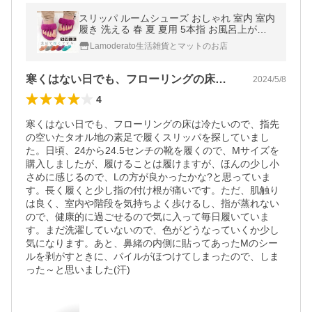
スリッパ ルームシューズ おしゃれ 室内 室内
履き 洗える 春 夏 夏用 5本指 お風呂上がり
タオル地 メンズ レディース SDS ルポ Hana
Lamoderato生活雑貨とマットのお店
o センコー
寒くはない日でも、フローリングの床は冷…
2024/5/8
4
寒くはない日でも、フローリングの床は冷たいので、指先
の空いたタオル地の素足で履くスリッパを探していまし
た。日頃、24から24.5センチの靴を履くので、Mサイズを
購入しましたが、履けることは履けますが、ほんの少し小
さめに感じるので、Lの方が良かったかな?と思っていま
す。長く履くと少し指の付け根が痛いです。ただ、肌触り
は良く、室内や階段を気持ちよく歩けるし、指が蒸れない
ので、健康的に過ごせるので気に入って毎日履いていま
す。まだ洗濯していないので、色がどうなっていくか少し
気になります。あと、鼻緒の内側に貼ってあったМのシー
ルを剥がすときに、パイルがほつけてしまったので、しま
った～と思いました(汗)