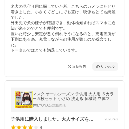
老犬の見守り用に探していた所、こちらのカメラにたどり
着きました。小さくてどこにでも置け、映像もとても綺麗
でした。

外出先で犬の様子が確認でき、動体検知すればスマホに通
知が来るのでとても便利です。

置いた時少し安定が悪く倒れそうになるのと、充電箇所が
下側にある為、充電しながらの使用が難しのが残念でし
た。

トータルではとても満足しています。
違反報告
いいね
0
マスク オールシーズン 子供用 大人用 ５カラ
ー５枚セット 小さめ 洗える 多機能 立体マス
ク 紫外線 UV 保湿 吸湿 予防
LYONA公式販売店
子供用に購入しました。大人サイズを購入…
2020/7/2
4