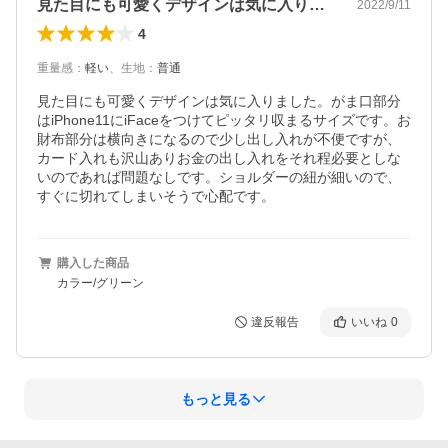
見た目にも可愛くデザインは気に入りまし…
2022/9/11
4
重量感
：
軽い
、
生地
：
普通
見た目にも可愛くデザインは気に入りました。がま口部分
はiPhone11にiFaceをつけてピッタリ収まるサイズです。お
財布部分は横向きになるので少し出し入れが不便ですが、
カード入れも沢山ありお金の出し入れをそれ程必要としな
いのであれば問題なしです。ショルダーの紐が細いので、
すぐに切れてしまいそうで心配です。
購入した商品
カラー/グリーン
違反報告
いいね
0
もっと見る