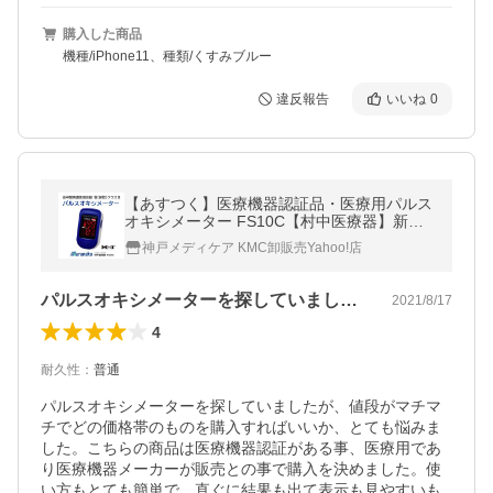
購入した商品
機種/iPhone11、種類/くすみブルー
違反報告
いいね
0
【あすつく】医療機器認証品・医療用パルス
オキシメーター FS10C【村中医療器】新型
コロナ感染症対策本部に採用！動脈血酸素飽
神戸メディケア KMC卸販売Yahoo!店
和度(SpO2)測定器
パルスオキシメーターを探していましたが…
2021/8/17
4
耐久性
：
普通
パルスオキシメーターを探していましたが、値段がマチマ
チでどの価格帯のものを購入すればいいか、とても悩みま
した。こちらの商品は医療機器認証がある事、医療用であ
り医療機器メーカーが販売との事で購入を決めました。使
い方もとても簡単で、直ぐに結果も出て表示も見やすいも