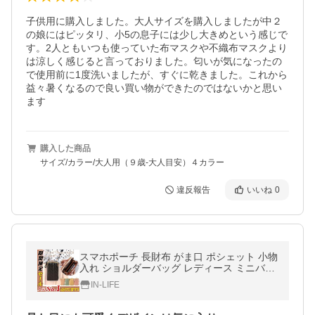
子供用に購入しました。大人サイズを購入しましたが中２
の娘にはピッタリ、小5の息子には少し大きめという感じで
す。2人ともいつも使っていた布マスクや不織布マスクより
は涼しく感じると言っておりました。匂いが気になったの
で使用前に1度洗いましたが、すぐに乾きました。これから
益々暑くなるので良い買い物ができたのではないかと思い
ます
購入した商品
サイズ/カラー/大人用（９歳-大人目安）４カラー
違反報告
いいね
0
スマホポーチ 長財布 がま口 ポシェット 小物
入れ ショルダーバッグ レディース ミニバッ
グ 携帯ポーチ 肩掛け 首掛け
IN-LIFE