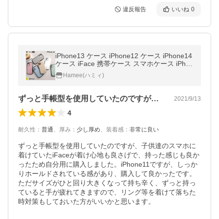
違反報告
いいね
0
iPhone13 ケース iPhone12 ケース iPhone14
ケース iFace 携帯ケース スマホケース iPho
ne13mini ケース iPhonese ケース iPhone14
Hamee(ハミィ)
proケース 13pro くすみ
ずっと手帳型を使用していたのですが、子…
2021/9/13
4
耐久性
：
普通
、
厚み
：
少し厚め
、
装着感
：
非常に良い
ずっと手帳型を使用していたのですが、子供達のスマホに
着けていたiFaceが着け心地も良さげで、持った感じも良か
ったため自分用に購入しました。iPhone11ですが、しっか
りホールドされている感があり、購入して良かったです。
ただサイズがひと回り大きくなって持ち辛く、ずっと持っ
ていると手が疲れてきますので、リング等を着けて落ちた
時対策もしておいた方がいいかと思います。