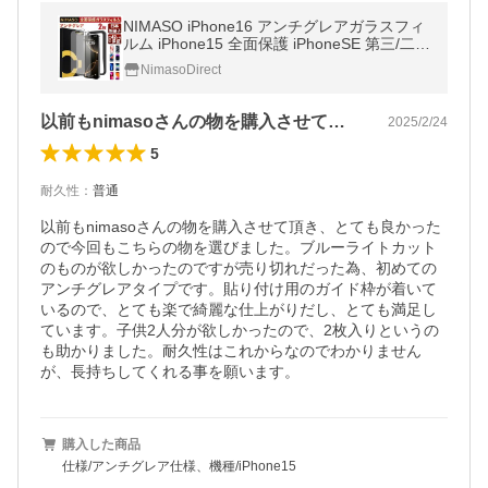
NIMASO iPhone16 アンチグレアガラスフィ
ルム iPhone15 全面保護 iPhoneSE 第三/二世
代 iPhone12 mini 11 XR 11pro X XSガラスフ
NimasoDirect
ィルム さらさら ポイント利用
以前もnimasoさんの物を購入させて…
2025/2/24
5
耐久性
：
普通
以前もnimasoさんの物を購入させて頂き、とても良かった
ので今回もこちらの物を選びました。ブルーライトカット
のものが欲しかったのですが売り切れだった為、初めての
アンチグレアタイプです。貼り付け用のガイド枠が着いて
いるので、とても楽で綺麗な仕上がりだし、とても満足し
ています。子供2人分が欲しかったので、2枚入りというの
も助かりました。耐久性はこれからなのでわかりません
が、長持ちしてくれる事を願います。
購入した商品
仕様/アンチグレア仕様、機種/iPhone15