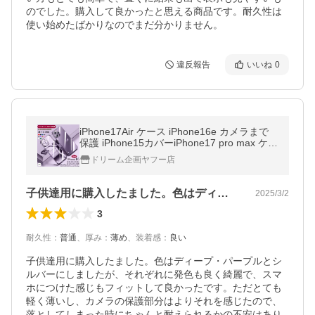
のでした。購入して良かったと思える商品です。耐久性は
使い始めたばかりなのでまだ分かりません。
違反報告
いいね
0
iPhone17Air ケース iPhone16e カメラまで
保護 iPhone15カバーiPhone17 pro max ケー
ス iPhonese 3ケース耐衝撃 13 スマホケース
ドリーム企画ヤフー店
iPhone14 ケース iPhone12 pro
子供達用に購入したました。色はディープ…
2025/3/2
3
耐久性
：
普通
、
厚み
：
薄め
、
装着感
：
良い
子供達用に購入したました。色はディープ・パープルとシ
ルバーにしましたが、それぞれに発色も良く綺麗で、スマ
ホにつけた感じもフィットして良かったです。ただとても
軽く薄いし、カメラの保護部分はよりそれを感じたので、
落としてしまった時にちゃんと耐えられるかの不安はあり