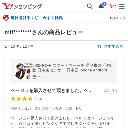
i
毎日引けるくじ 今すぐ挑戦
ログイン
mif********さんの商品レビュー
1
-
10
件 /
127
件
おすすめ順
300円OFF スマートウォッチ 通話機能 心拍
数 日本製センサー 日本語 iphone android 1.
57インチ 歩数計 着信通知 健康管理 睡眠検
センス
測 2025
ベージュを購入させて頂きました。ベルト…
2024/3/6
4
機能性
：
良い
、
電池の持ち
：
普通
、
品質
：
良い
ベージュを購入させて頂きました。ベルトはベージュです
が、時計は全体がピンクなので少しチグハグ感がありま