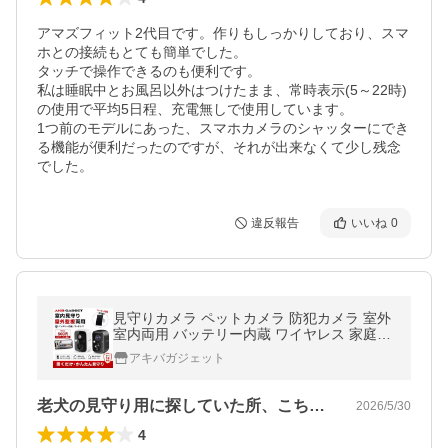
アマズフィット2代目です。作りもしっかりしており、スマ
ホとの接続もとても簡単でした。

タッチで操作できるのも便利です。

私は睡眠中とお風呂以外はつけたまま、常時表示(5～22時)
の使用で平均5日程、充電無しで使用しています。

1つ前のモデルにあった、スマホカメラのシャッターにでき
る機能が便利だったのですが、それが出来なくて少し残念
でした。
違反報告
いいね
0
見守りカメラ ペットカメラ 防犯カメラ 室外
室内両用 バッテリー内蔵 ワイヤレス 家庭用
監視カメラ スマホ通話 400万画素 センサー
アキバガジェット
ライト SD録画 上書き録画
老犬の見守り用に探していた所、こちらの…
2026/5/30
4