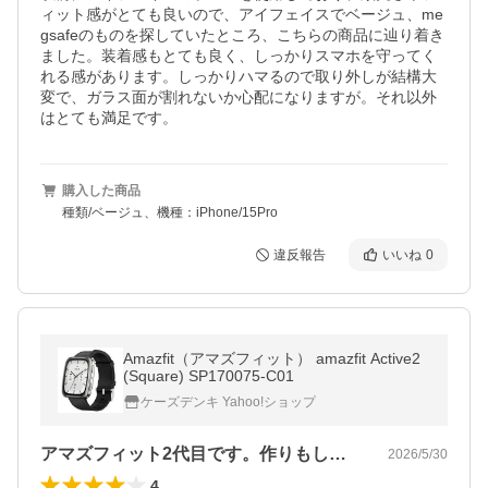
ィット感がとても良いので、アイフェイスでベージュ、me
gsafeのものを探していたところ、こちらの商品に辿り着き
ました。装着感もとても良く、しっかりスマホを守ってく
れる感があります。しっかりハマるので取り外しが結構大
変で、ガラス面が割れないか心配になりますが。それ以外
はとても満足です。
購入した商品
種類/ベージュ、機種：iPhone/15Pro
違反報告
いいね
0
Amazfit（アマズフィット） amazfit Active2
(Square) SP170075-C01
ケーズデンキ Yahoo!ショップ
アマズフィット2代目です。作りもしっか…
2026/5/30
4