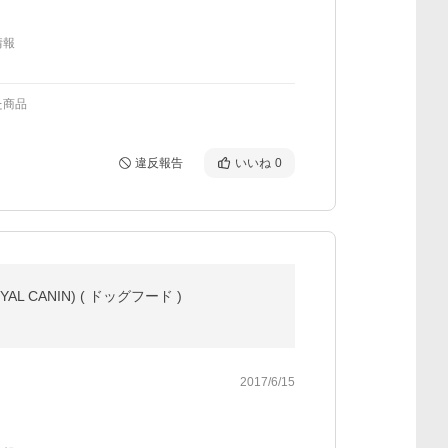
情報
た商品
違反報告
いいね
0
 CANIN) ( ドッグフード )
2017/6/15