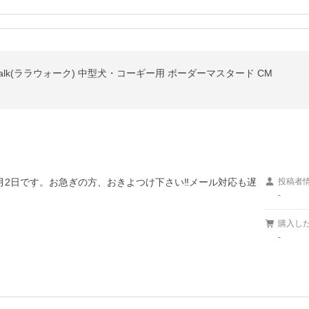
alk(ララウォーク) 中型犬・コーギー用 ボーダーマスタード CM
9月2日です。お急ぎの方、おきよつけ下さい‼︎メール対応も遅
投稿者
-
購入し
-