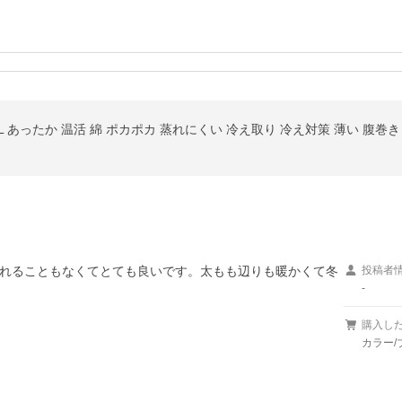
3L あったか 温活 綿 ポカポカ 蒸れにくい 冷え取り 冷え対策 薄い 腹巻
れることもなくてとても良いです。太もも辺りも暖かくて冬
投稿者
-
購入し
カラー/