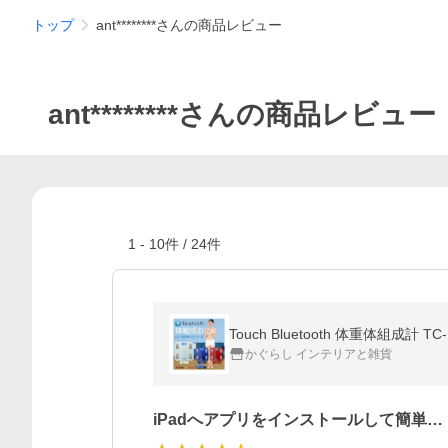
トップ
ant********さんの商品レビュー
ant********さんの商品レビュー
1
-
10
件 /
24
件
Touch Bluetooth 体重体組成計 TC
かぐらし インテリアと雑貨
iPadへアプリをインストールして簡単…