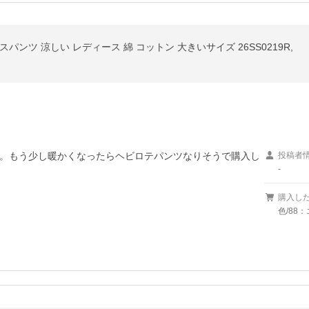
ンツ 涼しい レディース 綿 コットン 大きいサイズ 26SS0219R,
。もう少し暖かくなったらヘビロテパンツなりそうで購入し
投稿者
-
購入し
色/88