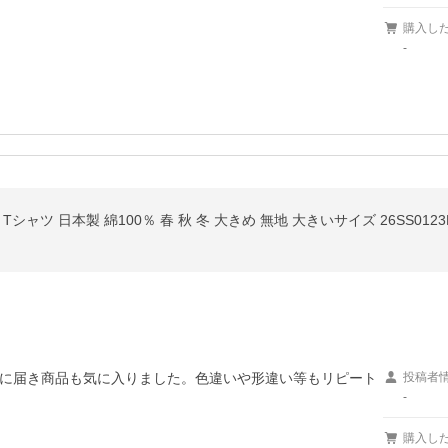
購入し
-
ャツ 日本製 綿100％ 春 秋 冬 大きめ 無地 大きいサイズ 26SS0123
に届き商品も気に入りました。色違いや形違い等もリピート
投稿者
-
購入し