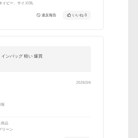
：ネイビー、サイズ/3L
違反報告
いいね
0
 インバッグ 軽い 爆買
2026/3/4
情報
た商品
グリーン