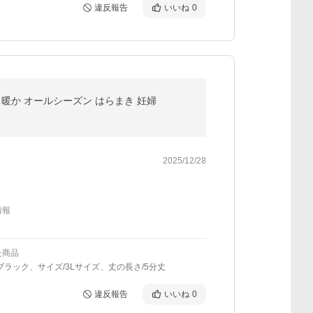
違反報告
いいね
0
き 暖か オールシーズン はらまき 妊婦
2025/12/28
情報
た商品
ブラック、サイズ/3Lサイズ、丈の長さ/5分丈
違反報告
いいね
0