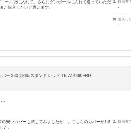
のビニール袋に入れて、さらにダンボールに入れて送っていただ
投稿者
また購入したいと思います。
-
購入し
-
ックカバー 360度回転スタンド レッド TB-A14360FRD
た…
プの安いカバーも試してみましたが…。こちらのカバーが1番
投稿者
した。
-