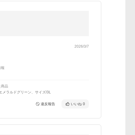
2026/3/7
情報
た商品
：エメラルドグリーン、サイズ/3L
違反報告
いいね
0