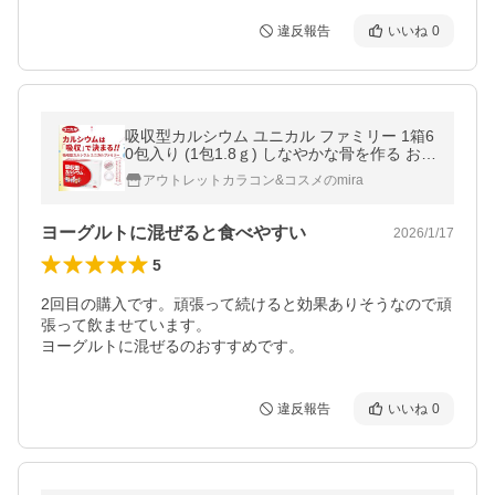
違反報告
いいね
0
吸収型カルシウム ユニカル ファミリー 1箱6
0包入り (1包1.8ｇ) しなやかな骨を作る お子
様からご高齢の方まで水なしでも飲みやすい
アウトレットカラコン&コスメのmira
顆粒タイプ unical
ヨーグルトに混ぜると食べやすい
2026/1/17
5
2回目の購入です。頑張って続けると効果ありそうなので頑
張って飲ませています。

ヨーグルトに混ぜるのおすすめです。
違反報告
いいね
0