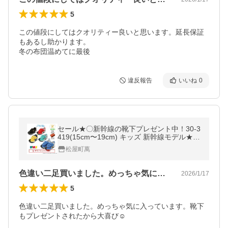
5
この値段にしてはクオリティー良いと思います。延長保証
もあるし助かります。

冬の布団温めてに最後
違反報告
いいね
0
セール★〇新幹線の靴下プレゼント中！30-3
419(15cm〜19cm) キッズ 新幹線モデル★イ
フミー シューズ 子供靴 IFME ライト 2023年
松屋町萬
春夏
色違い二足買いました。めっちゃ気に入っ…
2026/1/17
5
色違い二足買いました。めっちゃ気に入っています。靴下
もプレゼントされたから大喜び☺️