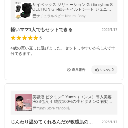
サイベックス ソリューション G i-fix cybex S
OLUTION G i-fixチャイルドシート ジュニア
シート正規品
ナチュラルベビー Natural Baby
軽いママ1人でもセットできる
2026/1/17
5
4歳の買い直しに選びました。セットしやすいから1人で十
分できます。
違反報告
いいね
0
美容液 ビタミンC Yunth（ユンス）導入美容
液28包入り 純度100%の生ビタミンC 有効成
分アスコルビン酸 水不使用 防腐剤フリー 爆
Yunth Store Yahoo!店
買
じんわり温めてくれるんだが敏感肌の方に…
2026/1/17