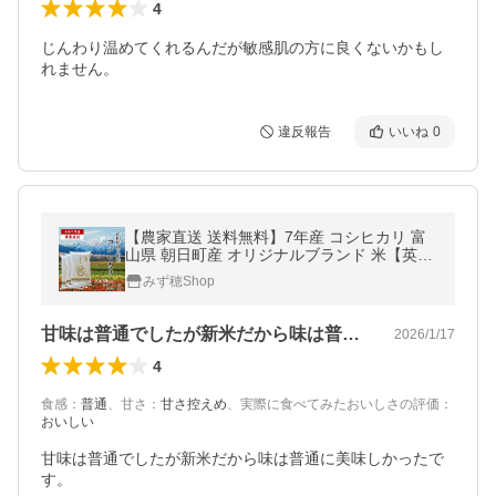
4
じんわり温めてくれるんだが敏感肌の方に良くないかもし
れません。
違反報告
いいね
0
【農家直送 送料無料】7年産 コシヒカリ 富
山県 朝日町産 オリジナルブランド 米【英〜
はなぶさ〜】精米9kg×3袋 精米 白米 残留農
みず穂Shop
薬検査済
甘味は普通でしたが新米だから味は普通に…
2026/1/17
4
食感
：
普通
、
甘さ
：
甘さ控えめ
、
実際に食べてみたおいしさの評価
：
おいしい
甘味は普通でしたが新米だから味は普通に美味しかったで
す。