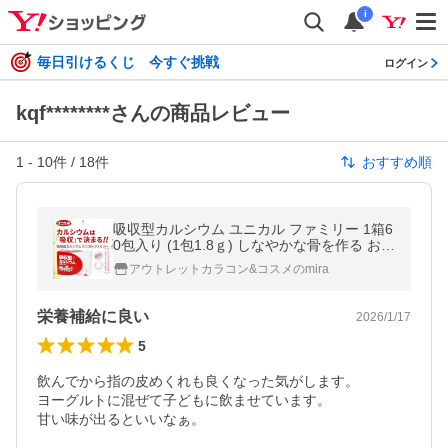
i
毎日引けるくじ 今すぐ挑戦
ログイン
kqf********さんの商品レビュー
1
-
10
件 /
18
件
おすすめ順
吸収型カルシウム ユニカル ファミリー 1箱6
0包入り (1包1.8ｇ) しなやかな骨を作る お子
様からご高齢の方まで水なしでも飲みやすい
アウトレットカラコン&コスメのmira
顆粒タイプ unical
栄養補給に良い
2026/1/17
5
飲んでから指の皮めくれも良くなった気がします。

ヨーグルトに混ぜて子どもに飲ませています。

甘い味が出るといいなぁ。