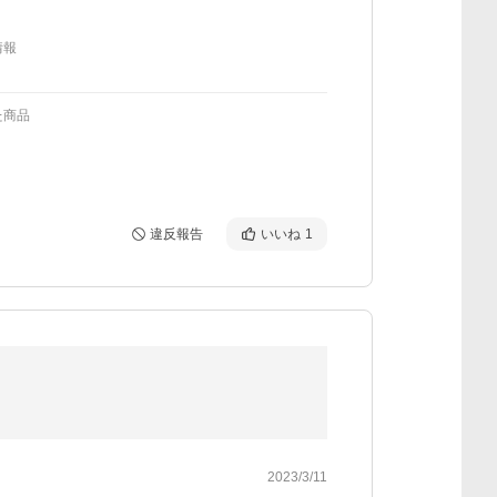
情報
た商品
違反報告
いいね
1
2023/3/11