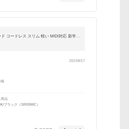
【5カラー】電子ピアノ 88鍵盤 スタンド 椅子セット dream音源 充電可能 日本語操作ボタン 軽量 キーボード コードレス スリム 軽い MIDI対応 新学期 新生活
2023/8/17
情報
た商品
BK/ブラック（SR0088C）