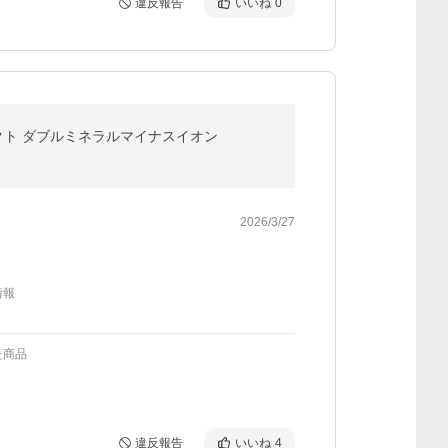
違反報告
いいね
0
y コンパクト ダブルミネラルマイナスイオン
2026/3/27
情報
た商品
違反報告
いいね
4