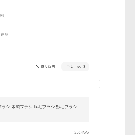
情報
た商品
違反報告
いいね
0
ヘアブラシ 【Etoluce公式store】天然豚毛ヘアブラシ 絡まらないくし 頭皮マッサージ つやサラ美髪 竹製ブラシ 木製ブラシ 豚毛ブラシ 獣毛ブラシ エトルーチェ
2024/5/5