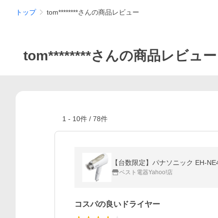
トップ
tom********さんの商品レビュー
tom********さんの商品レビュー
1
-
10
件 /
78
件
【台数限定】パナソニック EH-NE
ベスト電器Yahoo!店
コスパの良いドライヤー