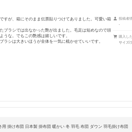
ですが、箱にそのまま伝票貼りつけてありました。可愛い箱
投稿者
-
たブラシでは出なかった艶が出ました。毛足は短めなので頭
ような。でもこの艶感は嬉しいです。

購入し
ブラシは大きいほうが全体を一気に梳かせていいです。

サイズ/
冬用 掛け布団 日本製 掛布団 暖かい 冬 羽毛 布団 ダウン 羽毛掛け布団