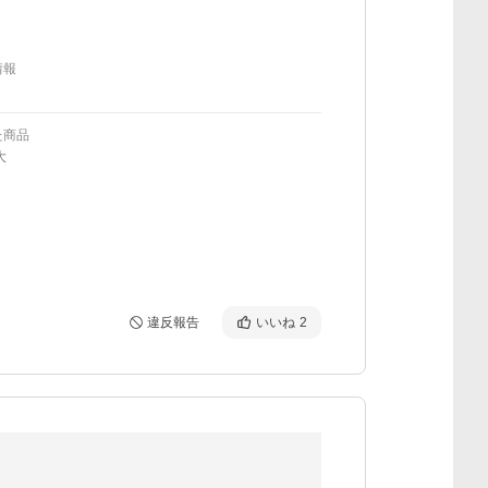
情報
た商品
大
違反報告
いいね
2