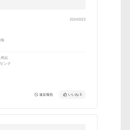
2024/3/23
情報
た商品
/ピンク
違反報告
いいね
5