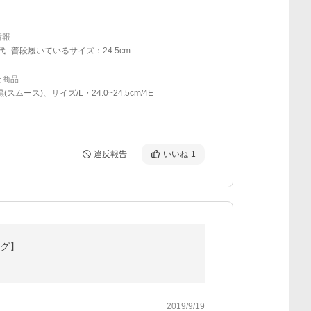
情報
代
普段履いているサイズ：24.5cm
た商品
(スムース)、サイズ/L・24.0~24.5cm/4E
違反報告
いいね
1
ング】
2019/9/19