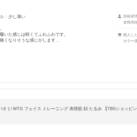
み
：
少し薄い
投稿者
女性/50


履いた感じは軽くてふわふわです。

購入し
痛くなりそうな感じがします…

カラー/黒
パオ ) / MTG フェイス トレーニング 表情筋 顔 たるみ 【TBSショッピ