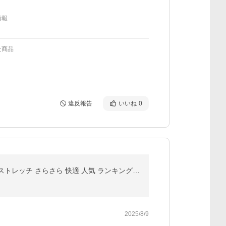
情報
た商品
違反報告
いいね
0
ブラトップ キャミソール タンクトップ カップ付きインナー 肌着 ブラキャミ 一体型カップ 大きいサイズ ストレッチ さらさら 快適 人気 ランキング1位 rr4
2025/8/9