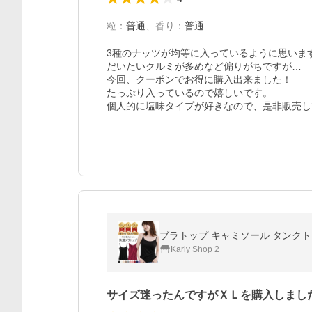
粒
：
普通
、
香り
：
普通
3種のナッツが均等に入っているように思います
だいたいクルミが多めなど偏りがちですが…

今回、クーポンでお得に購入出来ました！

たっぷり入っているので嬉しいです。

個人的に塩味タイプが好きなので、是非販売し
Karly Shop 2
サイズ迷ったんですがＸＬを購入しまし