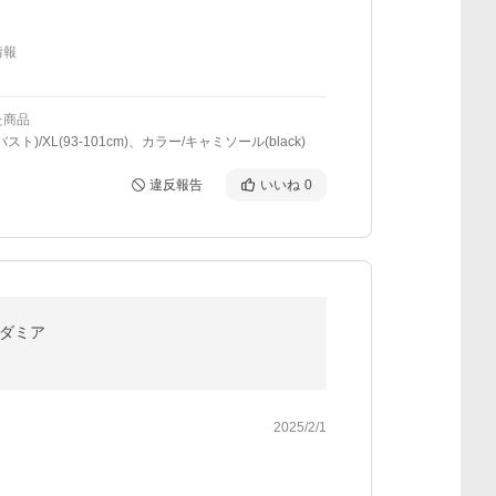
情報
た商品
スト)/XL(93-101cm)、カラー/キャミソール(black)
違反報告
いいね
0
カダミア
2025/2/1