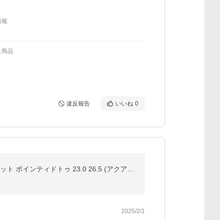
情報
た商品
違反報告
いいね
0
送料無料 パンプス 靴 4E 幅広 ゆったり 大きいサイズ ワイド やわらか ぺたんこ らくちん カジュアル フラット ポインティドトゥ 23.0 26.5 (アクアカルダ)
2025/2/1