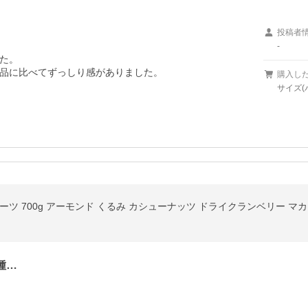
投稿者
-
た。

品に比べてずっしり感がありました。
購入し
サイズ(バ
ツ 700g アーモンド くるみ カシューナッツ ドライクランベリー マ
種…