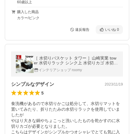
60歳以上
購入した商品
カラー/ピンク
違反報告
いいね
0
［ 水切りバスケット タワー ］山崎実業 tow
er 水切りラック シンク上 水切りカゴ 水切り
かご キッチン収納 水切り シンク ドレイナ
インテリアショップ roomy
北欧 おしゃれ 2452 2453
シンプルなデザイン
2023/11/19
5
食洗機があるので水切りかごは処分して、水切りマットを
置いてみたり、折りたたみの水切りラックを使用していま
したが

やはり大きな鍋やちょこっと洗いしたものを乾かすのに水
切りカゴが必要となりました。

こちらはデザインがシンプルかつオシャレでとても気に入