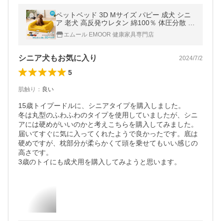
ペットベッド 3D Mサイズ パピー 成犬 シニ
ア 老犬 高反発ウレタン 綿100％ 体圧分散 ワ
ンちゃん 犬 猫 通気性 洗える 夏用 介護 カド
エムール EMOOR 健康家具専門店
ラー 送料無料 エムール
シニア犬もお気に入り
2024/7/2
5
肌触り
：
良い
15歳トイプードルに、シニアタイプを購入しました。

冬は丸型のふわふわのタイプを使用していましたが、シニ
アには硬めがいいのかと考えこちらを購入してみました。

届いてすぐに気に入ってくれたようで良かったです。底は
硬めですが、枕部分が柔らかくて頭を乗せてもいい感じの
高さです。

3歳のトイにも成犬用を購入してみようと思います。