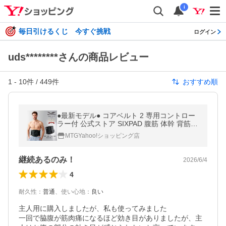
i
毎日引けるくじ 今すぐ挑戦
ログイン
uds********さんの商品レビュー
1
-
10
件 /
449
件
おすすめ順
●最新モデル● コアベルト 2 専用コントロー
ラー付 公式ストア SIXPAD 腹筋 体幹 背筋
ながらトレーニング EMS シックスパッド バ
MTGYahoo!ショッピング店
レンタインギフト LCC
継続あるのみ！
2026/6/4
4
耐久性
：
普通
、
使い心地
：
良い
主人用に購入しましたが、私も使ってみました

一回で脇腹が筋肉痛になるほど効き目がありましたが、主