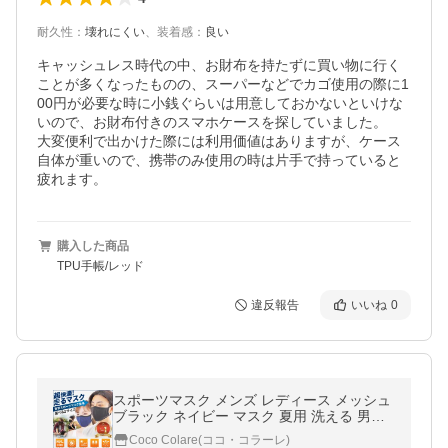
耐久性
：
壊れにくい
、
装着感
：
良い
キャッシュレス時代の中、お財布を持たずに買い物に行く
ことが多くなったものの、スーパーなどでカゴ使用の際に1
00円が必要な時に小銭ぐらいは用意しておかないといけな
いので、お財布付きのスマホケースを探していました。

大変便利で出かけた際には利用価値はありますが、ケース
自体が重いので、携帯のみ使用の時は片手で持っていると
疲れます。
購入した商品
TPU手帳/レッド
違反報告
いいね
0
スポーツマスク メンズ レディース メッシュ
ブラック ネイビー マスク 夏用 洗える 男女
兼用 息苦しくない 速乾 ベルキューナ
Coco Colare(ココ・コラーレ)