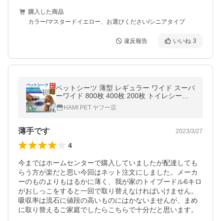
購入した商品
カラー/マスタードイエロー、お選びください/シニアタイプ
違反報告
いいね
3
ペットシーツ 薄型 レギュラー ワイド スーパ
ーワイド 800枚 400枚 200枚 トイレシート
ペット シーツ 犬 猫 ペットシート おしっこ
HAMI PET ヤフー店
シート 安い 業務用 大容量
薄手です
2023/3/27
4
今まではホームセンターで購入していましたが配達しても
らう方が楽だと思い今回はネット注文にしました。メーカ
ーのものよりもはるかに薄く、我が家のトイプードル6キロ
がおしっこをすると一回で取り替えなければいけません。
吸収率は流石に値段の高いものにはかないませんが、まめ