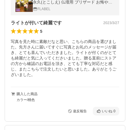
永久(とこしえ) 仏壇用 ブリザード お悔やみ
贈り物 一周忌 三回忌 命日 法事 お花 お供え
FLABEL
物
ライトが付いて綺麗です
2023/3/27
5
写真を見た時に素敵だなと思い、こちらの商品を選びまし
た。先方さんに届いてすぐに写真とお礼のメッセージが届
き、とても喜んでいただきました。ライトが付くのがとて
も綺麗だと気に入ってくださいました。贈る直前にストア
の方から確認のお電話を頂き、とても丁寧な対応だと感
じ、またこちらで注文したいと思いました。ありがとうご
ざいました。
購入した商品
カラー/桃色
違反報告
いいね
0