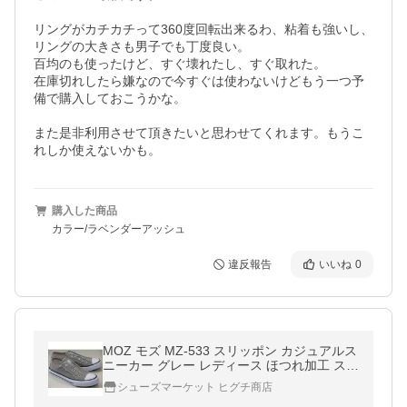
リングがカチカチって360度回転出来るわ、粘着も強いし、
リングの大きさも男子でも丁度良い。

百均のも使ったけど、すぐ壊れたし、すぐ取れた。

在庫切れしたら嫌なので今すぐは使わないけどもう一つ予
備で購入しておこうかな。

また是非利用させて頂きたいと思わせてくれます。もうこ
れしか使えないかも。
購入した商品
カラー/ラベンダーアッシュ
違反報告
いいね
0
MOZ モズ MZ-533 スリッポン カジュアルス
ニーカー グレー レディース ほつれ加工 スリ
ップ キャンバス ローカット エルク スウェー
シューズマーケット ヒグチ商店
デン