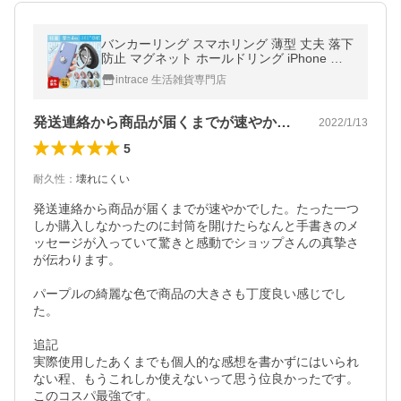
バンカーリング スマホリング 薄型 丈夫 落下
防止 マグネット ホールドリング iPhone ス
マホスタンド
intrace 生活雑貨専門店
発送連絡から商品が届くまでが速やかでし…
2022/1/13
5
耐久性
：
壊れにくい
発送連絡から商品が届くまでが速やかでした。たった一つ
しか購入しなかったのに封筒を開けたらなんと手書きのメ
ッセージが入っていて驚きと感動でショップさんの真摯さ
が伝わります。

パープルの綺麗な色で商品の大きさも丁度良い感じでし
た。

追記

実際使用したあくまでも個人的な感想を書かずにはいられ
ない程、もうこれしか使えないって思う位良かったです。

このコスパ最強です。
