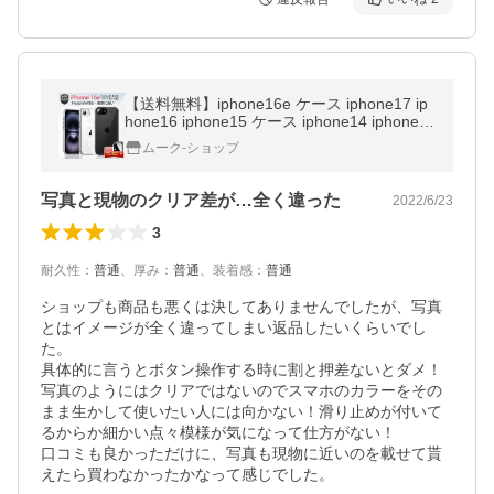
【送料無料】iphone16e ケース iphone17 ip
hone16 iphone15 ケース iphone14 iphone1
3 iphone se iphoneケース mini pro max ケー
ムーク-ショップ
ス カバー magsafe
写真と現物のクリア差が…全く違った
2022/6/23
3
耐久性
：
普通
、
厚み
：
普通
、
装着感
：
普通
ショップも商品も悪くは決してありませんでしたが、写真
とはイメージが全く違ってしまい返品したいくらいでし
た。

具体的に言うとボタン操作する時に割と押差ないとダメ！

写真のようにはクリアではないのでスマホのカラーをその
まま生かして使いたい人には向かない！滑り止めが付いて
るからか細かい点々模様が気になって仕方がない！

口コミも良かっただけに、写真も現物に近いのを載せて貰
えたら買わなかったかなって感じでした。