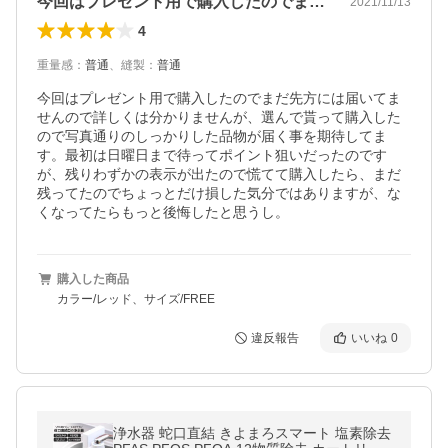
今回はプレゼント用で購入したのでまだ先…
2021/11/13
4
重量感
：
普通
、
縫製
：
普通
今回はプレゼント用で購入したのでまだ先方には届いてま
せんので詳しくは分かりませんが、選んで貰って購入した
ので写真通りのしっかりした品物が届く事を期待してま
す。最初は日曜日まで待ってポイント狙いだったのです
が、残りわずかの表示が出たので慌てて購入したら、まだ
残ってたのでちょっとだけ損した気分ではありますが、な
くなってたらもっと後悔したと思うし。
購入した商品
カラー/レッド、サイズ/FREE
違反報告
いいね
0
浄水器 蛇口直結 きよまろスマート 塩素除去