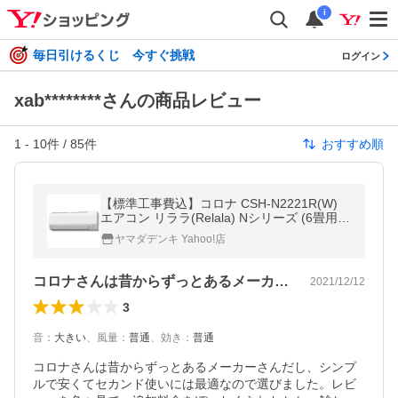
i
毎日引けるくじ 今すぐ挑戦
ログイン
xab********さんの商品レビュー
1
-
10
件 /
85
件
おすすめ順
【標準工事費込】コロナ CSH-N2221R(W)
エアコン リララ(Relala) Nシリーズ (6畳用)
ホワイト
ヤマダデンキ Yahoo!店
コロナさんは昔からずっとあるメーカーさ…
2021/12/12
3
音
：
大きい
、
風量
：
普通
、
効き
：
普通
コロナさんは昔からずっとあるメーカーさんだし、シンプ
ルで安くてセカンド使いには最適なので選びました。レビ