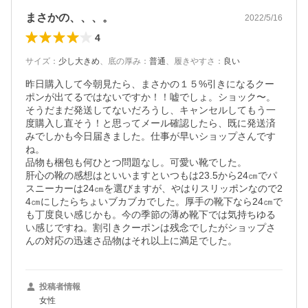
まさかの、、、。
2022/5/16
4
サイズ
：
少し大きめ
、
底の厚み
：
普通
、
履きやすさ
：
良い
昨日購入して今朝見たら、まさかの１５%引きになるクー
ポンが出てるではないですか！！嘘でしょ。ショック〜。

そうだまだ発送してないだろうし、キャンセルしてもう一
度購入し直そう！と思ってメール確認したら、既に発送済
みでしかも今日届きました。仕事が早いショップさんです
ね。

品物も梱包も何ひとつ問題なし。可愛い靴でした。

肝心の靴の感想はといいますといつもは23.5から24㎝でパ
スニーカーは24㎝を選びますが、やはりスリッポンなので2
4㎝にしたらちょいブカブカでした。厚手の靴下なら24㎝で
も丁度良い感じかも。今の季節の薄め靴下では気持ちゆる
い感じですね。割引きクーポンは残念でしたがショップさ
んの対応の迅速さ品物はそれ以上に満足でした。
投稿者情報
女性