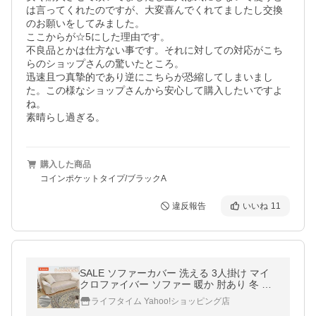
は言ってくれたのですが、大変喜んでくれてましたし交換
のお願いをしてみました。

ここからが☆5にした理由です。

不良品とかは仕方ない事です。それに対しての対応がこち
らのショップさんの驚いたところ。

迅速且つ真摯的であり逆にこちらが恐縮してしまいまし
た。この様なショップさんから安心して購入したいですよ
ね。

素晴らし過ぎる。
購入した商品
コインポケットタイプ/ブラックA
違反報告
いいね
11
SALE ソファーカバー 洗える 3人掛け マイ
クロファイバー ソファー 暖か 肘あり 冬 北
欧 グレー ブラウン ベージュ ぽかぽか 温か
ライフタイム Yahoo!ショッピング店
い ベロア ストレッチ あったか