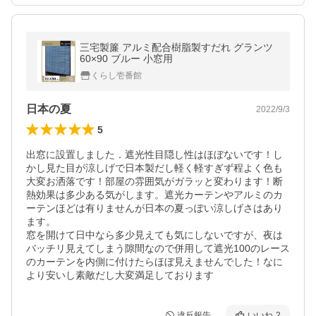
三宅製簾 アルミ配合樹脂製すだれ グランツ
60×90 ブルー 小窓用
くらし壱番館
日本の夏
2022/9/3
5
出窓に設置しました．遮光性目隠し性はほぼないです！し
かし見た目が涼しげで日本製だし軽く軽すぎず程よく色も
大変お洒落です！部屋の雰囲気がガラッと変わります！断
熱効果は多少ある気がします。遮光カーテンやアルミのカ
ーテンほどは有りませんが日本の夏っぽい涼しげさはあり
ます。

窓を開けて日中なら多少見えても気にしないですが、夜は
バッチリ見えてしまう隙間なので併用して遮光100のレース
のカーテンを内側に付けたらほぼ見えませんでした！なに
より安いし素敵だし大変満足しております
違反報告
いいね
2