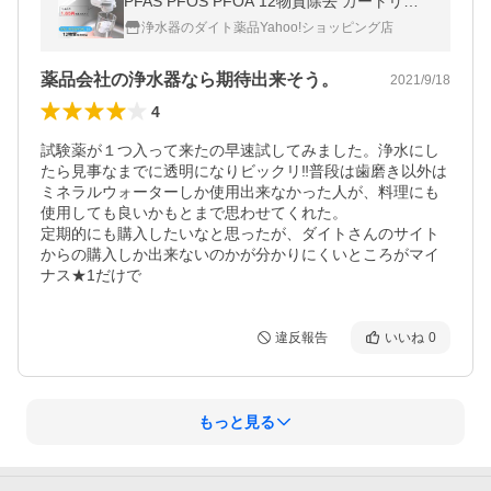
PFAS PFOS PFOA 12物質除去 カートリッ
ジ 1個内蔵 おすすめ 取付 簡単 コンパクト
浄水器のダイト薬品Yahoo!ショッピング店
一世帯一台限り
薬品会社の浄水器なら期待出来そう。
2021/9/18
4
試験薬が１つ入って来たの早速試してみました。浄水にし
たら見事なまでに透明になりビックリ‼️普段は歯磨き以外は
ミネラルウォーターしか使用出来なかった人が、料理にも
使用しても良いかもとまで思わせてくれた。

定期的にも購入したいなと思ったが、ダイトさんのサイト
からの購入しか出来ないのかが分かりにくいところがマイ
ナス★1だけで
違反報告
いいね
0
もっと見る