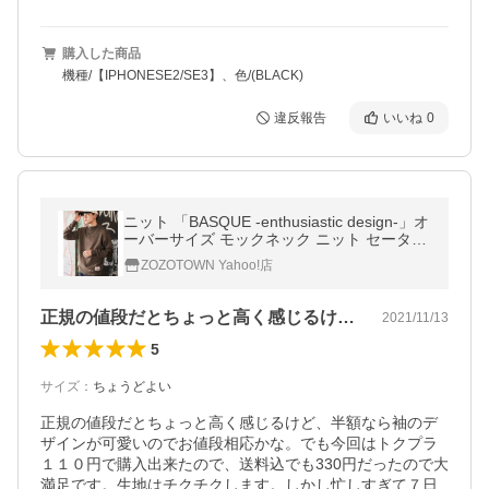
購入した商品
機種/【IPHONESE2/SE3】、色/(BLACK)
違反報告
いいね
0
ニット 「BASQUE -enthusiastic design-」オ
ーバーサイズ モックネック ニット セーター
メンズ レディース
ZOZOTOWN Yahoo!店
正規の値段だとちょっと高く感じるけど、…
2021/11/13
5
サイズ
：
ちょうどよい
正規の値段だとちょっと高く感じるけど、半額なら袖のデ
ザインが可愛いのでお値段相応かな。でも今回はトクプラ
１１０円で購入出来たので、送料込でも330円だったので大
満足です。生地はチクチクします。しかし忙しすぎて７日