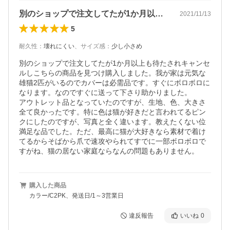
別のショップで注文してたが1か月以上も…
2021/11/13
5
耐久性
：
壊れにくい
、
サイズ感
：
少し小さめ
別のショップで注文してたが1か月以上も待たされキャンセ
ルしこちらの商品を見つけ購入しました。我が家は元気な
雄猫2匹がいるのでカバーは必需品です。すぐにボロボロに
なります。なのですぐに送って下さり助かりました。

アウトレット品となっていたのですが、生地、色、大きさ
全て良かったです。特に色は猫が好きだと言われてるピン
クにしたのですが、写真と全く違います。教えたくない位
満足な品でした。ただ、最高に猫が大好きなら素材で着け
てるからそばから爪で速攻やられてすでに一部ボロボロで
すがね、猫の居ない家庭ならなんの問題もありません。
購入した商品
カラー/C2PK、発送日/1～3営業日
違反報告
いいね
0