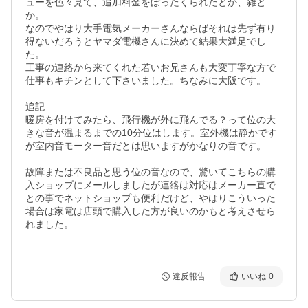
ューを色々見て、追加料金をぼったくられたとか、雑と
か。

なのでやはり大手電気メーカーさんならばそれは先ず有り
得ないだろうとヤマダ電機さんに決めて結果大満足でし
た。

工事の連絡から来てくれた若いお兄さんも大変丁寧な方で
仕事もキチンとして下さいました。ちなみに大阪です。　
追記

暖房を付けてみたら、飛行機が外に飛んでる？って位の大
きな音が温まるまでの10分位はします。室外機は静かです
が室内音モーター音だとは思いますがかなりの音です。

故障または不良品と思う位の音なので、驚いてこちらの購
入ショップにメールしましたが連絡は対応はメーカー直で
との事でネットショップも便利だけど、やはりこういった
場合は家電は店頭で購入した方が良いのかもと考えさせら
れました。

違反報告
いいね
0