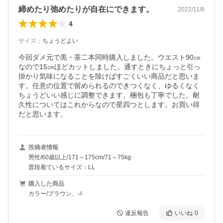
締めたり弛めたりが自在にできます。
2022/11/8
4
サイズ
：
ちょうどよい
今回ダメ元で黒・茶二本同時購入しました。ウエスト90㎝
なので15㎝ほどカットしました。通すときにちょっと引っ
掛かり気味になることを除けばすごくいい商品だと思いま
す。任意の位置で留められるのできつくなく、ゆるくなく
ちょうどいい感じに調整できます。梱包も丁寧でした。耐
久性についてはこれからなので星四つとします。お買い得
だと思います。
投稿者情報
男性/60歳以上/171～175cm/71～75kg
普段着ているサイズ：LL
購入した商品
カラー/ブラウン、-/-
違反報告
いいね
0