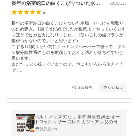
長年の浴室蛇口の白くこびりついた水垢・…
2019/5/23
5
長年の浴室蛇口の白くこびりついた水垢・せっけん垢取り
のため購入。1回ではだめでしたが根気よくやっていくと4
回ほどでピカピカになりました。（使い古しの歯ブラシが
傷がつかないのでよいと思います）

こする1時間くらい前にクッキングペーパーで覆って、クエ
ン酸等酸性系のものを噴霧しておくと汚れが落ちやすいと
思います。

まだたっぷり残っていますので、他にもいろいろ使えそう
です。
違反報告
いいね
5
ベルト メンズ 穴なし 本革 無段階 紳士 オー
トロック レザー 穴レス カジュアル 父の日
ビジネス スーツ ゴルフ 長め 自動 社会人 本
雑貨屋 teo
皮 40代 50代 爆買