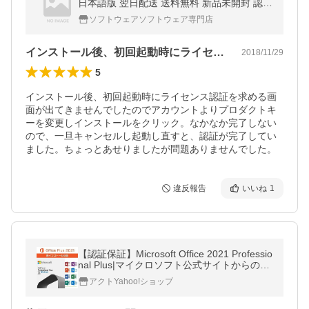
日本語版 翌日配送 送料無料 新品未開封 認証
保証 プロダクトキー付 セール
ソフトウェアソフトウェア専門店
インストール後、初回起動時にライセンス…
2018/11/29
5
インストール後、初回起動時にライセンス認証を求める画
面が出てきませんでしたのでアカウントよりプロダクトキ
ーを変更しインストールをクリック。なかなか完了しない
ので、一旦キャンセルし起動し直すと、認証が完了してい
ました。ちょっとあせりましたが問題ありませんでした。
違反報告
いいね
1
【認証保証】Microsoft Office 2021 Professio
nal Plus|マイクロソフト公式サイトからのダ
ウンロード|プロダクトキー|Windows 10/11
アクトYahoo!ショップ
対応|永続office 2021