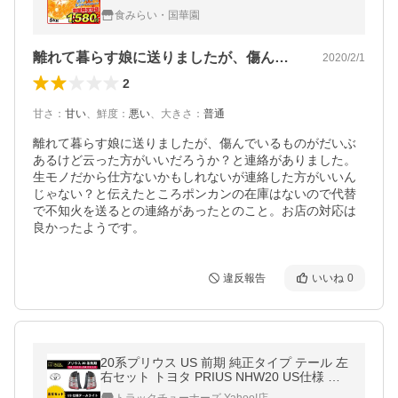
食みらい・国華園
離れて暮らす娘に送りましたが、傷んでい…
2020/2/1
2
甘さ
：
甘い
、
鮮度
：
悪い
、
大きさ
：
普通
離れて暮らす娘に送りましたが、傷んでいるものがだいぶ
あるけど云った方がいいだろうか？と連絡がありました。

生モノだから仕方ないかもしれないが連絡した方がいいん
じゃない？と伝えたところポンカンの在庫はないので代替
で不知火を送るとの連絡があったとのこと。お店の対応は
良かったようです。
違反報告
いいね
0
20系プリウス US 前期 純正タイプ テール 左
右セット トヨタ PRIUS NHW20 US仕様 北
米仕様 サイドリフレクター内蔵 バルブ付き