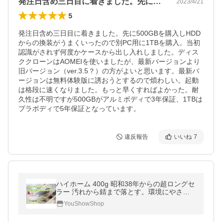
発注日含め三日目に着きました。先に50…
2023/4/21
5
発注日含め三日目に着きました。先に500GBを購入しHDD
からの換装がうまくいったので別PC用に1TBを購入。当初
認識がされず何度かケースから出し入れしました。ディス
ククローンはAOMEIを使いましたが、最新バージョンより
旧バージョン（ver.3.5？）の方がよいと思います。最新バ
ージョンは無料体験版に誘おうとするので煩わしい。起動
は格段に速くなりました。もっと早くすればよかった。耐
久性は不明ですが500GBがアルミボディで3年保証、1TBは
プラボディで5年保証となっています。
違反報告
いいね
7
ハイホーム 400g 昭和38年からの超ロングセ
ラー 汚れから錆まで落とす。環境にやさし
い汎用クレンザー _.
YouShowShop