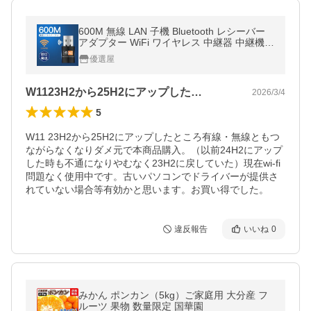
600M 無線 LAN 子機 Bluetooth レシーバー
アダプター WiFi ワイヤレス 中継器 中継機
小型 高速 デュアルバンド 600Mps アダプタ
優選屋
カード usb アクセスポイント
W1123H2から25H2にアップした…
2026/3/4
5
W11 23H2から25H2にアップしたところ有線・無線ともつ
ながらなくなりダメ元で本商品購入。（以前24H2にアップ
した時も不通になりやむなく23H2に戻していた）現在wi-fi
問題なく使用中です。古いパソコンでドライバーが提供さ
れていない場合等有効かと思います。お買い得でした。
違反報告
いいね
0
みかん ポンカン（5kg）ご家庭用 大分産 フ
ルーツ 果物 数量限定 国華園