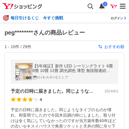
i
毎日引けるくじ 今すぐ挑戦
ログイン
peg********さんの商品レビュー
1
-
10
件 /
29
件
おすすめ順
【5年保証】新作 LED シーリングライト 6畳
8畳 10畳 12畳 調光調色 薄型 無段階連続調
光 昼光色 電球色 常夜灯メモリ機能 星空 ナ
H-I-K-A-R-I-Eストア
チュラル
予定の日時に届きました。同じようなタイ…
2024/6/1
4
予定の日時に届きました。同じようなタイプのものが壊
れ、和室用でしたので今回木目調の枠にしました。取り付
けは全く気にしていなかったのですが当方築年数40年ほど
の古いセキスイハウスで角形ソケットと天井の間に吊り下