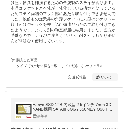
げ照明器具を補強するための金属製のステイがあります。
本品はソケットと本体が一体化している構造となっている
ためステイ両端のフック部にあたり取り付けできませんで
した。以前ものは天井の角形ソケットに丸型のソケットを
取り付けジャックを差し込む構造だったので取り付けでき
たようです。よって別の和室部屋に転用しました。当方が
特殊なのでしょうがご注意ください。耐久性はわかりませ
んが問題なく使用しています。
購入した商品
タイプ（次のtype欄を一致にしてください）/ナチュラル
違反報告
いいね
9
Hanye SSD 1TB 内蔵型 2.5インチ 7mm 3D
NAND採用 SATAIII 6Gb/s 550MB/s Q60 PS4
検証済み 国内5年保証・翌日配達送料無料 正
嘉年華
規代理店品