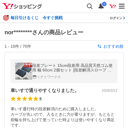
i
毎日引けるくじ 今すぐ挑戦
ログイン
nor********さんの商品レビュー
1
-
10
件 /
70
件
おすすめ順
段差プレート 15cm段差用 高品質天然ゴム使
用 幅 60cm 2個セット [段差解消スロープ 段
差スロープ 段差解消プレート 段差 ステップ]
ミナトワークス
車いすで通りやすくなりました。
2026/3/12
5
車いす通行時の段差解消のために購入しました。

カーブが丸いので、入るときに力が要りますが、もともと
前輪を持ち上げて使っていた時よりは使いやすくなり満足
です。
