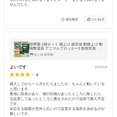
せんでした。
違反報告
いいね
0
国華園 2個セット 猫よけ 超音波 動物よけ 動
物撃退器 アニマルブロッカー3 獣害対策 ソ
ーラー充電式 USB充電 イノシシ ハクビシン
花と緑 国華園
アライグマ 鳥
よいです
2026/5/8
4
購入してから一ヶ月がたちましたが、ちゃんと動いている
と思います。

敷地に段差があり、猫の吐物があったところに移したら、
元設置してあったところに糞をされたので追加で購入予定
です。

反応する範囲が意外と広いので設置する場所を決めるのが
難しいです。