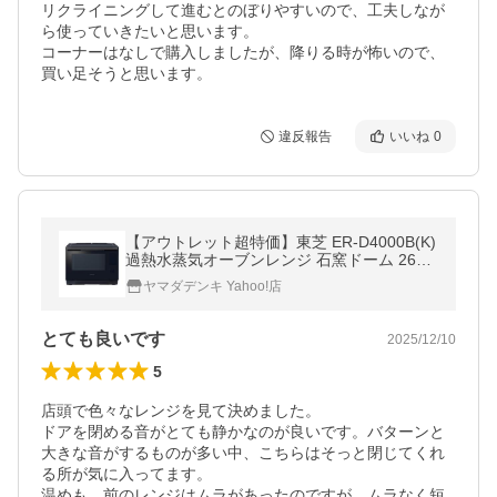
リクライニングして進むとのぼりやすいので、工夫しなが
ら使っていきたいと思います。

コーナーはなしで購入しましたが、降りる時が怖いので、
買い足そうと思います。
違反報告
いいね
0
【アウトレット超特価】東芝 ER-D4000B(K)
過熱水蒸気オーブンレンジ 石窯ドーム 26L
ブラック
ヤマダデンキ Yahoo!店
とても良いです
2025/12/10
5
店頭で色々なレンジを見て決めました。

ドアを閉める音がとても静かなのが良いです。バターンと
大きな音がするものが多い中、こちらはそっと閉じてくれ
る所が気に入ってます。

温めも、前のレンジはムラがあったのですが、ムラなく短