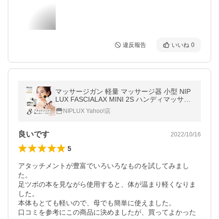
違反報告
いいね
0
マッサージガン 軽量 マッサージ器 小型 NIP
LUX FASCIALAX MINI 2S ハンディマッサー
ジャー フェイスケア リフトケア 顔 肩 腰 腕
NIPLUX Yahoo!店
脚 母の日 プレゼント ギフト
良いです
2022/10/16
5
アタッチメントが豊富でいろいろなものを試してみまし
た。

足ツボの本を見ながら使用すると、体が温まり軽くなりま
した。

本体もとても軽いので、母でも簡単に使えました。

口コミを参考にこの商品に決めましたが、買ってよかった