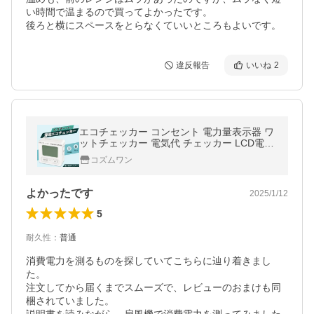
い時間で温まるので買ってよかったです。

後ろと横にスペースをとらなくていいところもよいです。
違反報告
いいね
2
エコチェッカー コンセント 電力量表示器 ワ
ットチェッカー 電気代 チェッカー LCD電力
計 省エネ ワット電圧/周波数/時間範囲/電気
コズムワン
料金CO2排出量などを表示
よかったです
2025/1/12
5
耐久性
：
普通
消費電力を測るものを探していてこちらに辿り着きまし
た。

注文してから届くまでスムーズで、レビューのおまけも同
梱されていました。
