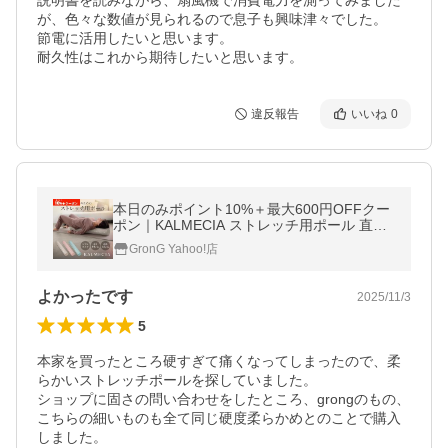
説明書を読みながら、扇風機で消費電力を測ってみました
が、色々な数値が見られるので息子も興味津々でした。

節電に活用したいと思います。

耐久性はこれから期待したいと思います。
違反報告
いいね
0
本日のみポイント10%＋最大600円OFFクー
ポン｜KALMECIA ストレッチ用ポール 直径1
5cm 長さ98cm 柔らかい ヨガポール 背中 ス
GronG Yahoo!店
トレッチ 棒 ロング 爆買
よかったです
2025/11/3
5
本家を買ったところ硬すぎて痛くなってしまったので、柔
らかいストレッチポールを探していました。

ショップに固さの問い合わせをしたところ、grongのもの、
こちらの細いものも全て同じ硬度柔らかめとのことで購入
しました。
