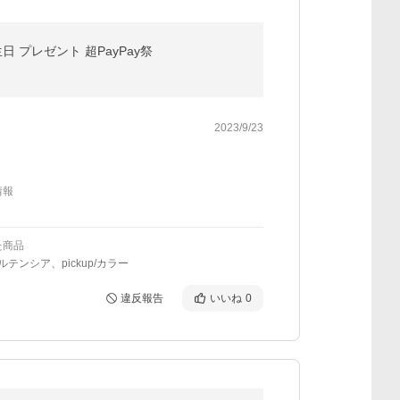
日 プレゼント 超PayPay祭
2023/9/23
情報
た商品
/オルテンシア、pickup/カラー
違反報告
いいね
0