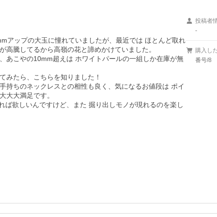
投稿者
-
mmアップの大玉に憧れていましたが、最近では ほとんど取れ
が高騰してるから高嶺の花と諦めかけていました。

購入し
、あこやの10mm超えは ホワイトパールの一組しか在庫が無
番号/8
てみたら、こちらを知りました！

手持ちのネックレスとの相性も良く、気になるお値段は ポイ
大大大満足です。

あれば欲しいんですけど、また 掘り出しモノが現れるのを楽し