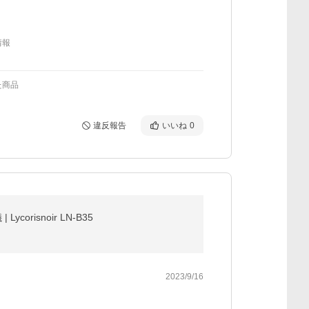
情報
た商品
違反報告
いいね
0
isnoir LN-B35
2023/9/16