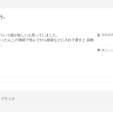
う。
ういう紙が欲しいと思っていました。

投稿者
いったんこの薄紙で包んでから紙袋などに入れて渡すと 品物
-
す。
購入し
-
 ブラック