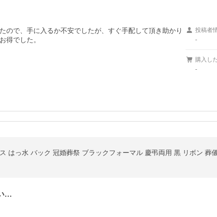
たので、手に入るか不安でしたが、すぐ手配して頂き助かり
投稿者
お得でした。
-
購入し
-
っ水 バック 冠婚葬祭 ブラックフォーマル 慶弔両用 黒 リボン 葬儀 | Lycor
い…