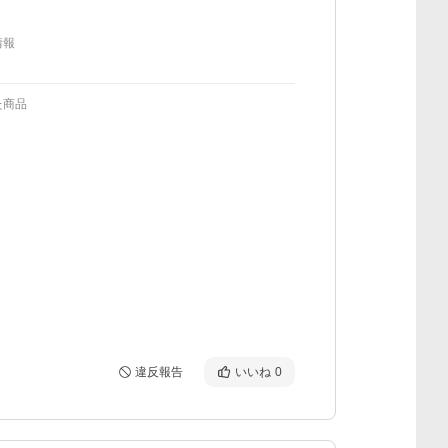
情報
た商品
違反報告
いいね
0