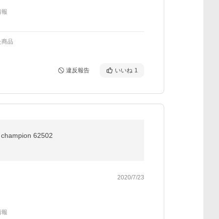
情報
た商品
違反報告
いいね
1
mpion 62502
2020/7/23
情報