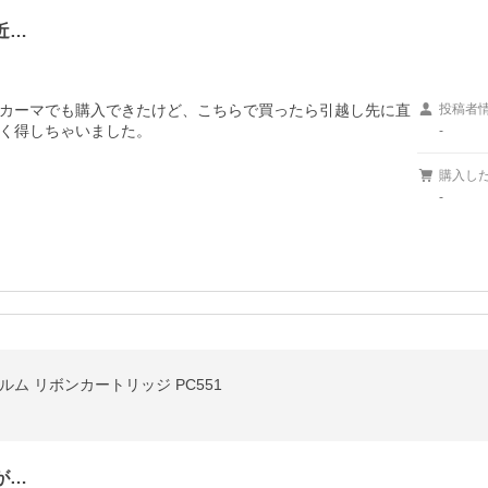
近…
カーマでも購入できたけど、こちらで買ったら引越し先に直
投稿者
く得しちゃいました。
-
購入し
-
ム リボンカートリッジ PC551
が…