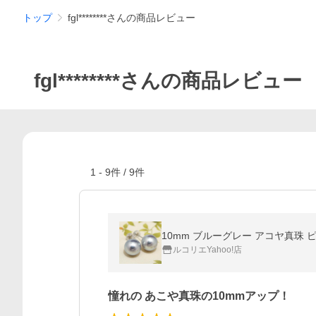
トップ
fgl********さんの商品レビュー
fgl********さんの商品レビュー
1
-
9
件 /
9
件
10mm ブルーグレー アコヤ真珠 
ルコリエYahoo!店
憧れの あこや真珠の10mmアップ！