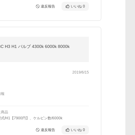
違反報告
いいね
0
3 H1 バルブ 4300k 6000k 8000k
2019/6/15
情報
た商品
式/H1【7900円】、ケルビン数/6000k
違反報告
いいね
0