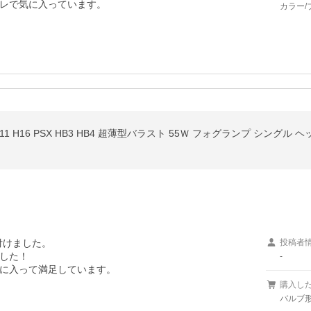
レで気に入っています。
カラー/
H8 H11 H16 PSX HB3 HB4 超薄型バラスト 55Ｗ フォグランプ シン
り付けました。

投稿者
した！

-
に入って満足しています。
購入し
バルブ形