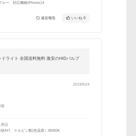
ブルー、対応機種/iPhone14
違反報告
いいね
0
グル ヘッドライト 全国送料無料 激安のHIDバルブ
2019/5/24
情報
た商品
状/H7、ケルビン数(色温度）/8000K