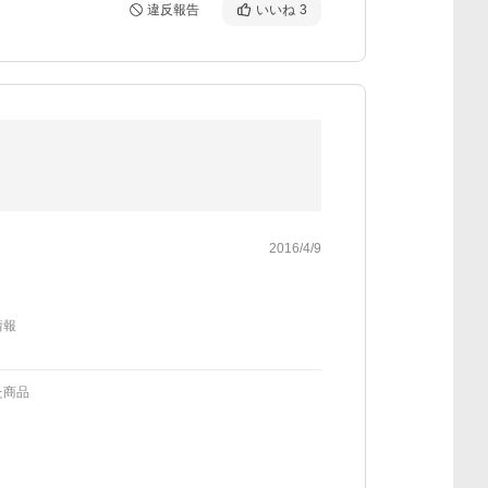
違反報告
いいね
3
2016/4/9
情報
た商品