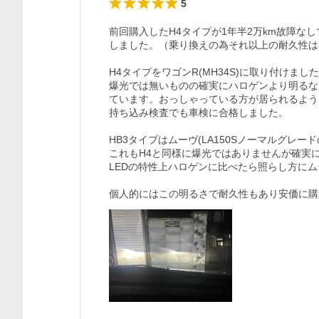
5
前回購入したH4タイプが1年半2万km故障な
しました。（乗り換えの為それ以上の耐久性は
H4タイプをワゴンR(MH34S)に取り付けました
爆光では無いものの確実にハロゲンより明るな
ています。おっしゃっている方が居られるよう
持ち込み検査でも車検に合格しました。

HB3タイプはムーヴ(LA150Sノーマルグレー
これもH4と同様に爆光ではありませんが確実
LEDの特性上ハロゲンに比べたら照らし方に
個人的にはこの明るさで耐久性もあり安価に購