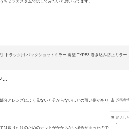
うちミラカスタムで試してみたいと思いってます。
特価!!】トラック用 バックショットミラー 角型 TYPE3 巻き込み防止ミラ
メ…
部分とレンズによく見ないと分からないほどの薄い傷があり
投稿者
-
購入し
-
ては取り付けのためのナットがかからない場合があったので