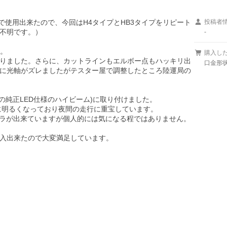
しで使用出来たので、今回はH4タイプとHB3タイプをリピート
投稿者
不明です。）

-
。

購入し
りました。さらに、カットラインもエルボー点もハッキリ出
口金形状
に光軸がズレましたがテスター屋で調整したところ陸運局の
ドの純正LED仕様のハイビーム)に取り付けました。

に明るくなっており夜間の走行に重宝しています。

ムラが出来ていますが個人的には気になる程ではありません。

入出来たので大変満足しています。