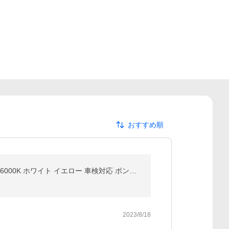
おすすめ順
正規品 LEDヘッドライト H4 Hi/Lo H7 H8 H11 H16 HB3 HB4 フォグランプ 60W 16000LM / 40W 9000LM 6000K ホワイト イエロー 車検対応 ポン付け 2本
2023/8/18