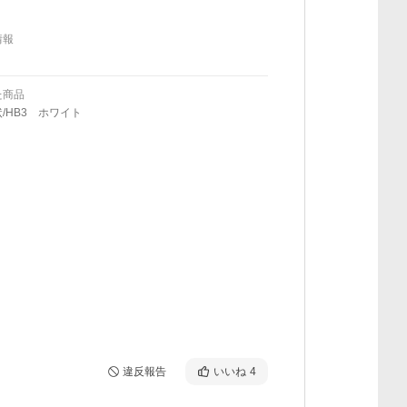
情報
た商品
/HB3 ホワイト
違反報告
いいね
4