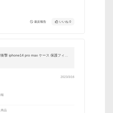
違反報告
いいね
0
スマホケース iphone14 pro ケース 半透明 iphone14promax ケース キラキラ 韓国 iphone14 plus カバー 耐衝撃 iphone14 pro max ケース 保護フィルム付
2023/3/16
情報
た商品