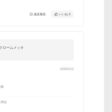
違反報告
いいね
0
ー クロームメッキ
2026/1/12
情報
た商品