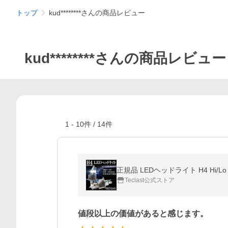
トップ
kud********さんの商品レビュー
kud********さんの商品レビュー
1
-
10
件 /
14
件
Teclast公式ストア
値段以上の価値があると感じます。