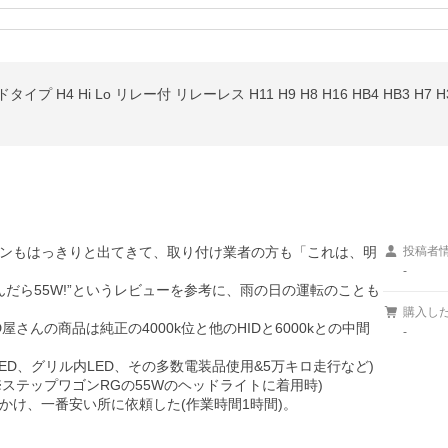
プ H4 Hi Lo リレー付 リレーレス H11 H9 H8 H16 HB4 HB3 H7 H3C 
ンもはっきりと出てきて、取り付け業者の方も「これは、明
投稿者
-
んだら55W!”というレビューを参考に、雨の日の運転のことも
購入し
D屋さんの商品は純正の4000k位と他のHIDと6000kとの中間
-
ED、グリル内LED、その多数電装品使用&5万キロ走行など)
ステップワゴンRGの55Wのヘッドライトに着用時)

かけ、一番安い所に依頼した(作業時間1時間)。