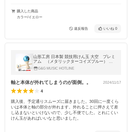
購入した商品
カラー/イエロー
違反報告
いいね
0
山形工房 日本製 競技用けん玉 大空 プレミ
アム （メタリックターコイズブルー） 予
備糸付き
G&G MUSIC HOTLINE
軸と本体が外れてしまうのが面倒。。
2024/11/17
4
購入後、予定通りスムーズに届きました。30回に一度くら
いは本体と軸の部分が外れます。外れることに押さえて差
し込まないといけないので、少し不便でした。とれにくい
けん玉があればいいなと思いました。