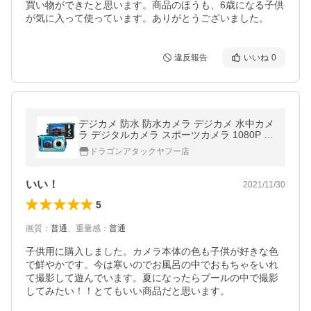
買い物ができたと思います。商品のほうも、6歳になる子供
が気に入って使っています。ありがとうございました。
違反報告
いいね
0
デジカメ 防水 防水カメラ デジカメ 水中カメ
ラ デジタルカメラ スポーツカメラ 1080P 2
4.0MP デュアルスクリーン【翌日発送】
ドラゴンアタックヤフー店
いい！
2021/11/30
5
画質
：
普通
、
重量感
：
普通
子供用に購入しました。カメラ本体の色も子供が好きな色
で鮮やかです。今は寒いのでお風呂の中でおもちゃをいれ
て撮影して遊んでいます。夏になったらプールの中で撮影
してみたい！！とてもいい商品だと思います。