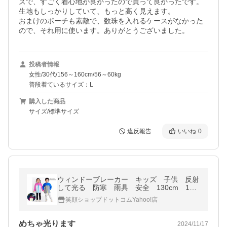
ズで、すごく着心地が良かったので買って良かったです。

生地もしっかりしていて、もっと高く見えます。

おまけのポーチも素敵で、数珠を入れるケースがなかった
ので、それ用に使います。ありがとうございました。
投稿者情報
女性/30代/156～160cm/56～60kg
普段着ているサイズ：L
購入した商品
サイズ/標準サイズ
違反報告
いいね
0
ウィンドーブレーカー キッズ 子供 反射
して光る 防寒 雨具 安全 130cm 140
cm 150cm ブラック ブルー ピンク
笑顔ショップドットコムYahoo!店
めちゃ光ります
2024/11/17