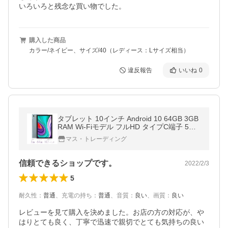
いろいろと残念な買い物でした。
購入した商品
カラー/ネイビー、サイズ/40（レディース：Lサイズ相当）
違反報告
いいね
0
タブレット 10インチ Android 10 64GB 3GB
RAM Wi-Fiモデル フルHD タイプC端子 5GH
z帯 GPS 1300万画素 8コア WINNOVO
マス・トレーディング
信頼できるショップです。
2022/2/3
5
耐久性
：
普通
、
充電の持ち
：
普通
、
音質
：
良い
、
画質
：
良い
レビューを見て購入を決めました。お店の方の対応が、や
はりとても良く、丁寧で迅速で親切でとても気持ちの良い