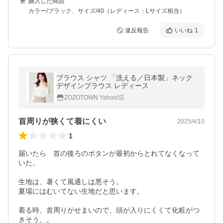
購入した商品
カラー/ブラック、サイズ/40（レディース：Lサイズ相当）
違反報告
いいね
1
ブラウス シャツ 「洗える／日本製」ネック
デザインブラウス レディース
ZOZOTOWN Yahoo!店
首周りが狭くて着にくい
2025/4/10
1
届いたら　首の後ろのボタンが最初からとれてなくなって
いた。

生地は、暑くて風通しは悪そう。

夏場にはむいてない生地だと思います。

着る時、首周りがせまいので、頭が入りにくくて化粧がつ
きそう。。
