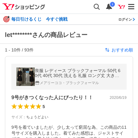
i
毎日引けるくじ 今すぐ挑戦
ログイン
let********さんの商品レビュー
1
-
10
件 /
93
件
おすすめ順
喪服 レディース ブラックフォーマル 50代 6
0代 40代 30代 洗える 礼服 ロング丈 大きい
サイズ 小さいサイズ オールシーズン イージ
メアリーココ・ブラックフォーマル
ーケア MK-0108
9号がきつくなった人にぴったり！！
2020/6/19
5
サイズ
：
ちょうどよい
9号を着ていましたが、少し太って窮屈な為、この商品の11
号サイズを購入しました。着てみた感想は、ジャストサイ