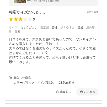
ZOZOTOWN Yahoo!店
相応サイズだった。。
2025/6/4
3
サイズ
：
ちょうどよい
、
安定感
：
普通
、
歩きやすさ
：
普通
、
底の厚
み
：
普通
口コミを見て、大きめと書いてあったので、ワンサイズ小
さめを購入しましたが、失敗！！

大きめではなく普通の相応サイズだったので、小さくて履
けませんでした（ ;  ; ）泣

伸びてくれることを願って、めちゃ痛いけど少し頑張って
履いてみます。
購入した商品
カラー/ブラック、サイズ/23.5cm（23.5cm相当）
違反報告
いいね
0