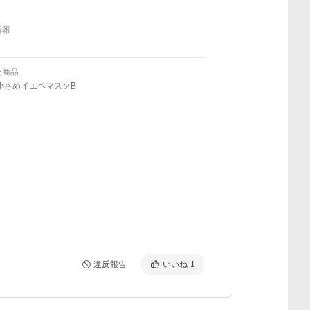
情報
た商品
小さめイエベマスクB
違反報告
いいね
1