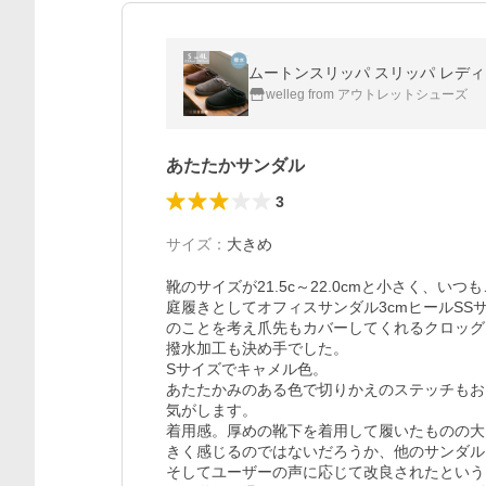
ムートンスリッパ スリッパ レディ
welleg from アウトレットシューズ
あたたかサンダル
3
サイズ
：
大きめ
靴のサイズが21.5c～22.0cmと小さく、い
庭履きとしてオフィスサンダル3cmヒールS
のことを考え爪先もカバーしてくれるクロッグ
撥水加工も決め手でした。

Sサイズでキャメル色。

あたたかみのある色で切りかえのステッチもお
気がします。

着用感。厚めの靴下を着用して履いたものの大
きく感じるのではないだろうか、他のサンダル
そしてユーザーの声に応じて改良されたという