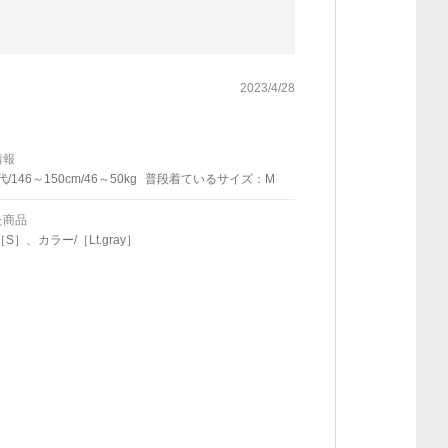
2023/4/28
情報
代/146～150cm/46～50kg
普段着ているサイズ：M
た商品
S］、カラー/［Lt.gray］