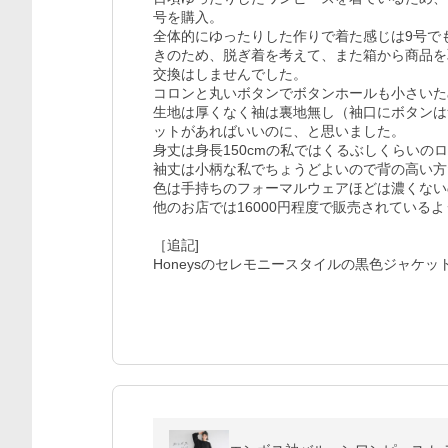
号を購入。

全体的にゆったりした作りで着た感じは9号で
きのため、脱ぎ着を考えて、また箱から商品を
交換はしませんでした。 

コロンと丸いボタンでボタンホールも小さいた
生地は厚くなく袖は裏地無し（袖口にボタンは
ットがあればいいのに、と思いました。

身丈は身長150cmの私ではくるぶしくらいの
袖丈は小柄な私でちょうどよいので背の高い方
色は手持ちのフォーマルウェアほどは濃くない
他のお店では16000円程度で販売されている
［追記]

Honeysのセレモニースタイルの黒色ジャケ