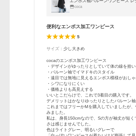
エンボス袖バルーンワンピース レ
coca
便利なエンボス加工ワンピース
5
サイズ
：
少し大きめ
cocaのエンボス加工ワンピース

・デザインがゆったりとしていて体の線を拾い
・バルーン袖でイマドキのスタイル

・遠目では無地に見えるエンボス模様がおしゃれ
・シワになりにくい

・価格よりも高見えする

いいとこだらけで、これで3着目の購入です。

デメリットはかなりゆったりとしたバルーン袖
これまではフリーかMを購入していましたが、
みました。

私は、身長150cmなので、Sの方が袖丈が短
さは感じませんでした。

色はライトグレー、明るいグレーで

「白っぽいワンピースが着たいけど膨張して見