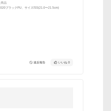
た商品
020ブラックPU、サイズ/SS(21.0〜21.5cm)
違反報告
いいね
0