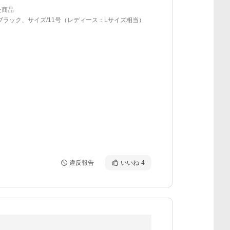
た商品
ブラック、サイズ/11号（レディース：Lサイズ相当）
違反報告
いいね
4