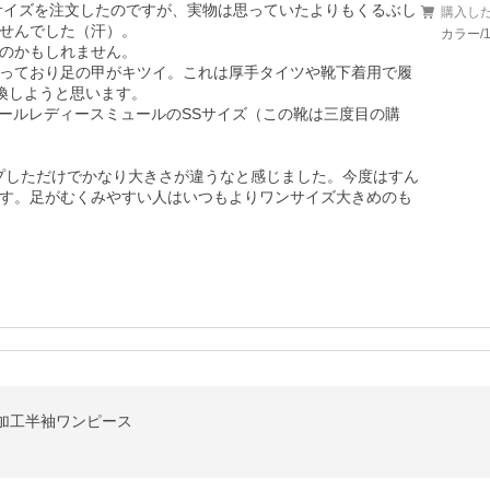
サイズを注文したのですが、実物は思っていたよりもくるぶし
購入し
せんでした（汗）。

カラー/1
のかもしれません。

っており足の甲がキツイ。これは厚手タイツや靴下着用で履
しようと思います。

ヒールレディースミュールのSSサイズ（この靴は三度目の購
ップしただけでかなり大きさが違うなと感じました。今度はすん
す。足がむくみやすい人はいつもよりワンサイズ大きめのも
加工半袖ワンピース