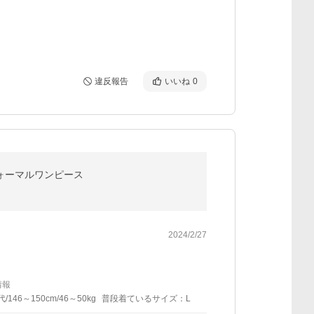
違反報告
いいね
0
ォーマルワンピース
2024/2/27
情報
代/146～150cm/46～50kg
普段着ているサイズ：L