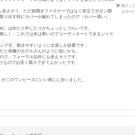
購入し
も良さそう、ただ前開きファスナーではなく前立てボタン開
カラー/
取り出す時にカバーが破れてしまったので（カバー薄い）、
め、はめたり外したりがちょっとしづらいです。

無し）。これでは冬は寒いのでコーディネートできるジャケ
ロング丈、動きやすいように丈直しが必要です。

だと画像のモデルさんのように短いかも。

ので、フォーマル以外にも使えそうです。

ようなのでお安く購入できてよかったです。

ットがこのワンピースにいい感じに合いました。