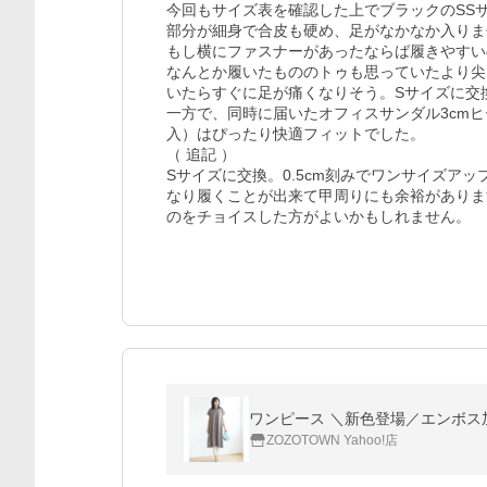
今回もサイズ表を確認した上でブラックのSS
部分が細身で合皮も硬め、足がなかなか入りま
もし横にファスナーがあったならば履きやすい
なんとか履いたもののトゥも思っていたより尖
いたらすぐに足が痛くなりそう。Sサイズに交換
一方で、同時に届いたオフィスサンダル3cm
入）はぴったり快適フィットでした。

（ 追記 ）

Sサイズに交換。0.5cm刻みでワンサイズア
なり履くことが出来て甲周りにも余裕がありま
ワンピース ＼新色登場／エンボス
ZOZOTOWN Yahoo!店