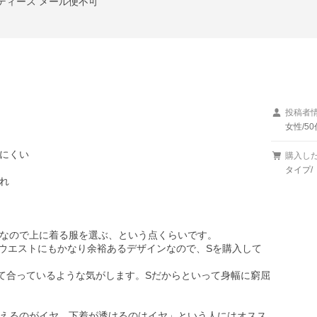
ディース メール便不可
投稿者
女性/50
にくい

購入し
タイプ/［


なので上に着る服を選ぶ、という点くらいです。

ウエストにもかなり余裕あるデザインなので、Sを購入して
くて合っているような気がします。Sだからといって身幅に窮屈
えるのがイヤ、下着が透けるのはイヤ」という人にはオスス