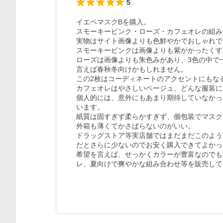
5
イエベマスクBを購入。

スモーキーピンク・ローズ・カフェオレの組み
実物はサイト画像よりも色鮮やかでおしゃれで
スモーキーピンクは画像よりも紫がかったくす
ローズは画像よりも朱色みがあり、3色の中で
言えば春秋冬向けかもしれません。

この2枚はコーディネートのアクセントにもな
カフェオレはやさしいベージュ、どんな服装に
個人的には、意外にもあまり期待していなかっ
います。

紙質は固すぎず柔らかすぎず、個包装でマスク
外箱も薄くてかさばらないのがいい。

ドラッグストア等実店舗ではまだまだこのよう
だとさらに少ないのでお安く購入できてよかっ
希望を言えば、せっかくカラーが豊富なのでも
レ、夏向けで爽やかな組み合わせ等を販売して