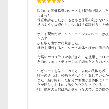
5
以前にも同価格帯のシートを別店舗で購入した
しまった。

保証申請をしたが、もともと保証の効かないシ
そのような経緯から、今回は「保証付き」を優
ポスト配達だが、１５．６インチのシートは横
たので

少し取り出すのに緊張した。

梱包を開封すると、シート本体のほかに簡易的
た。

付属のホコリ取りや水拭き布巾を使用してPCの
自前のウェットティッシュで締めたときのパネ
いざシートを貼ってみると、以前の失敗も役に
唯一の過ちは、横幅をきちんと計算していなか
また、貼り終わった部分の側面が全体的に１ｍ
だが貼りなおすのは致命的だと知っているし、
唯一絶対の目的は果たせそうなので、この度の