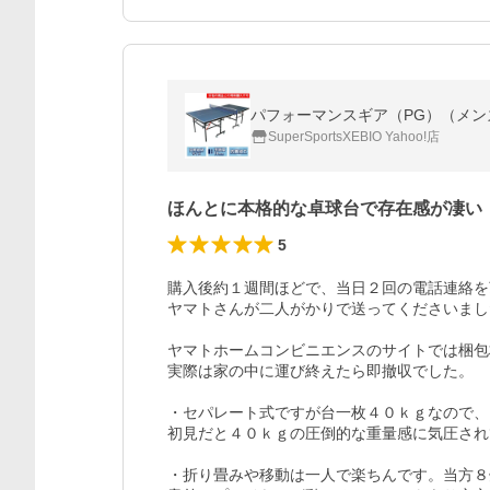
SuperSportsXEBIO Yahoo!店
ほんとに本格的な卓球台で存在感が凄い
5
購入後約１週間ほどで、当日２回の電話連絡を
ヤマトさんが二人がかりで送ってくださいまし
ヤマトホームコンビニエンスのサイトでは梱包
実際は家の中に運び終えたら即撤収でした。

・セパレート式ですが台一枚４０ｋｇなので、
初見だと４０ｋｇの圧倒的な重量感に気圧され
・折り畳みや移動は一人で楽ちんです。当方８