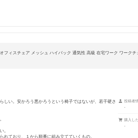
フィスチェア メッシュ ハイバック 通気性 高級 在宅ワーク ワークチェア
らしい。安かろう悪かろうという椅子ではないが、若干硬さ
投稿者
-


購入し
-
い。

られており、１から順番に組み立てていくもの。
