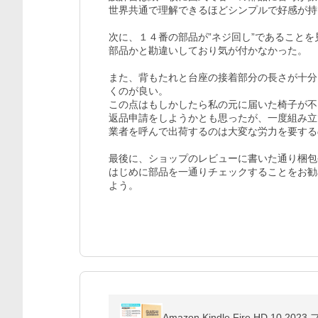
世界共通で理解できるほどシンプルで好感が持
次に、１４番の部品が”ネジ回し”であること
部品かと勘違いしており気が付かなかった。

また、背もたれと台座の接着部分の長さが十分
くのが良い。

この点はもしかしたら私の元に届いた椅子が不
返品申請をしようかとも思ったが、一度組み立
業者を呼んで出荷するのは大変な労力を要する
最後に、ショップのレビューに書いた通り梱包
はじめに部品を一通りチェックすることをお勧
よう。
Amazon Kindle Fire HD 10 