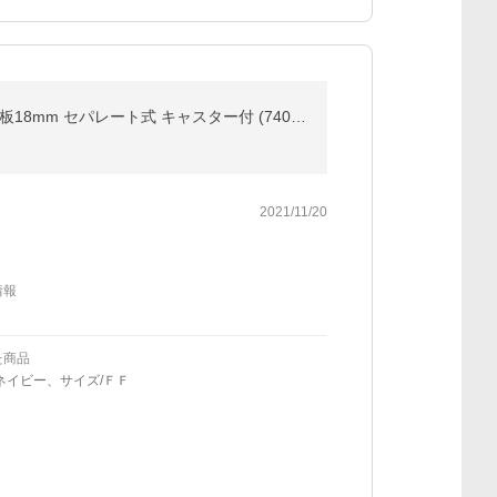
パフォーマンスギア（PG）（メンズ、レディース、キッズ）送料無料 卓球台 抗菌加工 国際規格サイズ 天板18mm セパレート式 キャスター付 (740PG9YA6276)
2021/11/20
情報
た商品
ネイビー、サイズ/ＦＦ