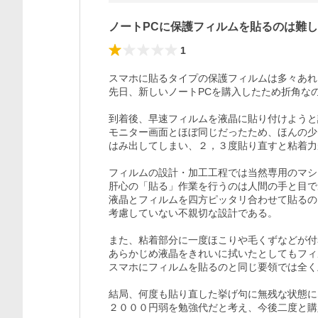
ノートPCに保護フィルムを貼るのは難
1
スマホに貼るタイプの保護フィルムは多々あれ
先日、新しいノートPCを購入したため折角なの
到着後、早速フィルムを液晶に貼り付けようと
モニター画面とほぼ同じだったため、ほんの少
はみ出してしまい、２，３度貼り直すと粘着力
フィルムの設計・加工工程では当然専用のマシ
肝心の「貼る」作業を行うのは人間の手と目で
液晶とフィルムを四方ピッタリ合わせて貼るの
考慮していない不親切な設計である。

また、粘着部分に一度ほこりや毛くずなどが付
あらかじめ液晶をきれいに拭いたとしてもフィ
スマホにフィルムを貼るのと同じ要領では全く
結局、何度も貼り直した挙げ句に無残な状態に
２０００円弱を勉強代だと考え、今後二度と購