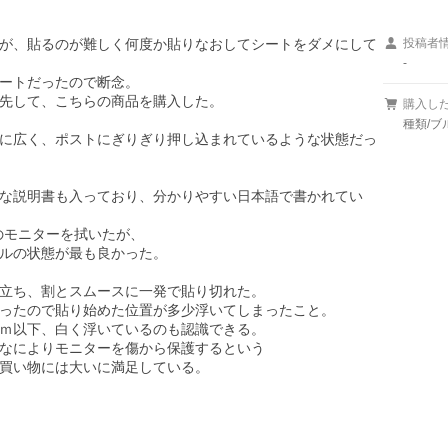
が、貼るのが難しく何度か貼りなおしてシートをダメにして
投稿者
-
ートだったので断念。

先して、こちらの商品を購入した。

購入し
種類/
に広く、ポストにぎりぎり押し込まれているような状態だっ
な説明書も入っており、分かりやすい日本語で書かれてい
モニターを拭いたが、

ルの状態が最も良かった。

立ち、割とスムースに一発で貼り切れた。

ったので貼り始めた位置が多少浮いてしまったこと。

ｍ以下、白く浮いているのも認識できる。

なによりモニターを傷から保護するという

買い物には大いに満足している。