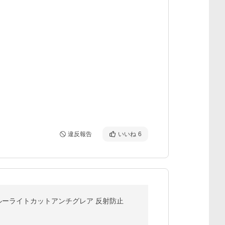
違反報告
いいね
6
 ブルーライトカットアンチグレア 反射防止