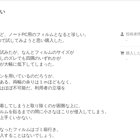
しい
ど、ノートPC用のフィルムとなると珍しい。

投稿者
で試してみようと思い購入した。

-
試みたが、なんとフィルムのサイズが

購入し
しのズレでも四隅のいずれかが

-
が大幅に低下してしまった。

ンを用いているのだろうが、

ある。両幅の余りは１ｍほどもなく、

はほぼ不可能だ。利用者の立場を

着してしまうと取り除くのが困難な上に、

ルムを貼るまでの間に小さなほこりが侵入してしまう。

上手くいかない。

なったフィルムはゴミ箱行き。

入することはないでしょう。