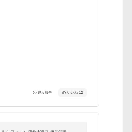
違反報告
いいね
12
ンチ ガラスフィルム フィルム 強化ガラス 液晶保護