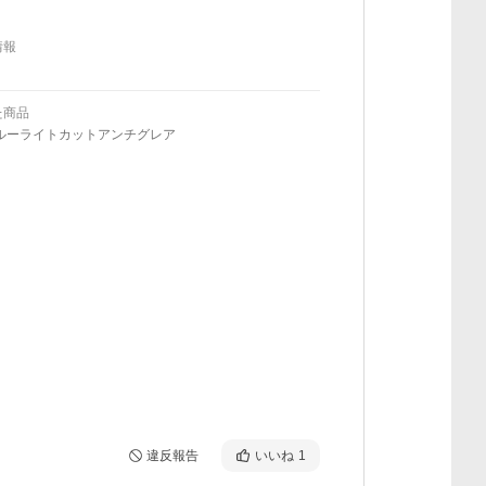
情報
た商品
ブルーライトカットアンチグレア
違反報告
いいね
1