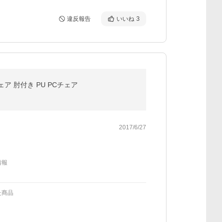
違反報告
いいね
3
 肘付き PU PCチェア
2017/6/27
情報
た商品