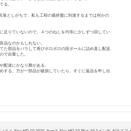
てる。

を見落としがちで、私も工程の最終盤に到達するまでは何かの
に足りていないので、４つのねじを均等に少しずつ回してい
良品なのかもしれない。

てた部品をバラして再びボロボロの段ボールに詰め直し配送
ので自重した。

や配達にかなり難がある。

めする。万が一部品が破損していたら、すぐに返品を申し出
2023 フィルム Fire HD 10 2021 ケース Fire HD 10 Plus 10.1イ