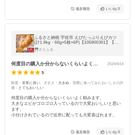
違反報告
いいね
0
ふるさと納税 宇佐市 えびたっぷりえびカツ
(計1.8kg・60g×5枚×6P)【105800301】【大
関食品】
さとふる
何度目の購入か分からないくらいよく頼み…
2026/6/16
5
鮮度
：
非常に良い
、
大きさ
：
大きめ
、
実際に食べてみたおいしさの評
価
：
とてもおいしい
何度目の購入か分からないくらいよく頼みます。

大きなエビがゴロゴロ入っているので大変おいしいと思い
ます。

小分けされているので近所に配っても大変喜ばれます。
違反報告
いいね
0