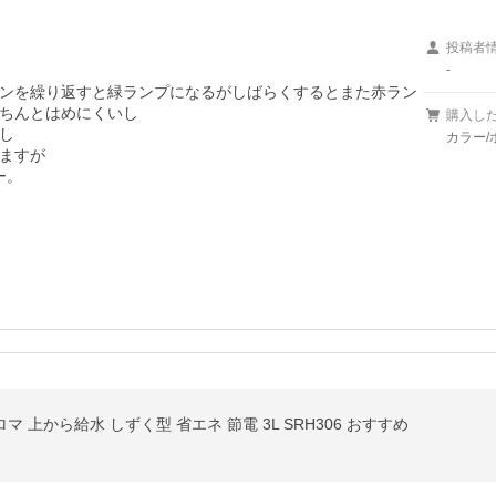
投稿者
-
ンを繰り返すと緑ランプになるがしばらくするとまた赤ラン
ちんとはめにくいし

購入し


カラー/
ますが

。

マ 上から給水 しずく型 省エネ 節電 3L SRH306 おすすめ