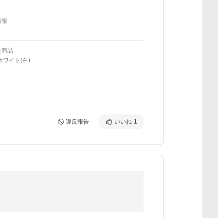
情報
た商品
ホワイト(白)
違反報告
いいね
1