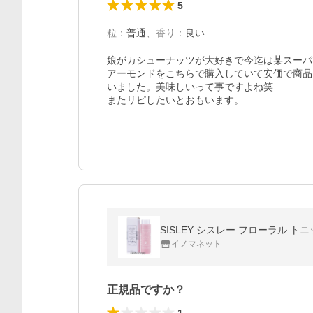
5
粒
：
普通
、
香り
：
良い
娘がカシューナッツが大好きで今迄は某スーパ
アーモンドをこちらで購入していて安価で商品
いました。美味しいって事ですよね笑

またリピしたいとおもいます。
SISLEY シスレー フローラル ト
イノマネット
正規品ですか？
1