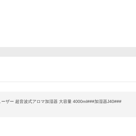
ーザー 超音波式アロマ加湿器 大容量 4000ml###加湿器J40###