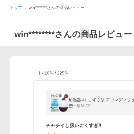
トップ
win********さんの商品レビュー
win********さんの商品レビュー
1
-
10
件 /
225
件
加湿器 4L しずく型 アロマディフュ
一撃SHOP
チャチイし扱いにくすぎ‼️