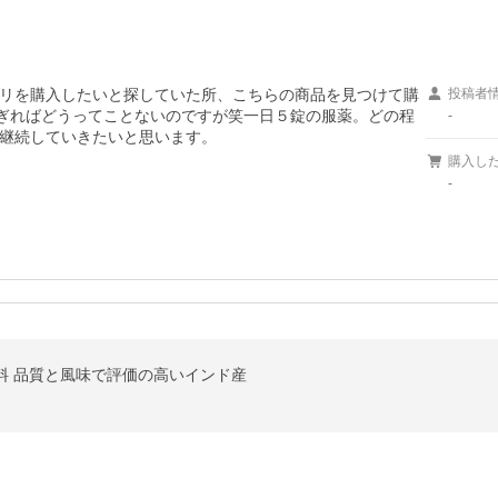
リを購入したいと探していた所、こちらの商品を見つけて購
投稿者
すぎればどうってことないのですが笑一日５錠の服薬。どの程
-
継続していきたいと思います。
購入し
-
無料 品質と風味で評価の高いインド産