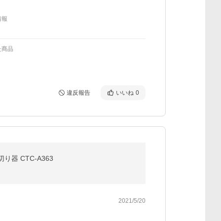
情報
た商品
違反報告
いいね
0
器 CTC-A363
2021/5/20