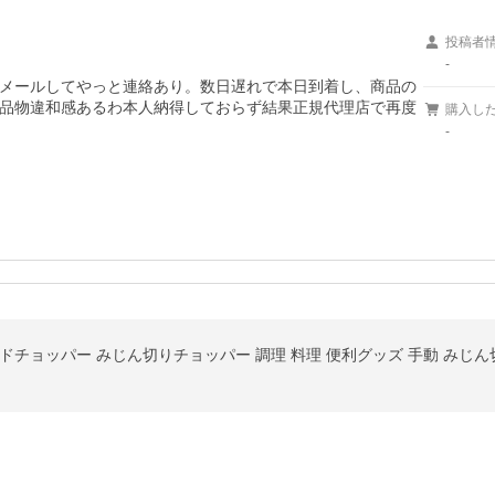
投稿者
-
メールしてやっと連絡あり。数日遅れで本日到着し、商品の
品物違和感あるわ本人納得しておらず結果正規代理店で再度
購入し
-
チョッパー みじん切りチョッパー 調理 料理 便利グッズ 手動 みじん切り