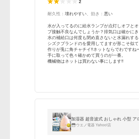
2
耐久性
：
壊れやすい
、
効き
：
悪い
水が入ってるのに給水ランプが点灯しオフとオ
プ接触不良なんでしょうか？排気口は確かにき
水の補給口は何度も閉め直さないと水漏れするし
シズクブランドのを愛用してますが形こそ似て
作りが兎に角チャチイ‼️ネットならでわですねー
手に取って色々確かめて買うのが一番。

機械物はネットは買わない事にします‼️
加湿器 超音波式 おしゃれ 小型 アロ
ウエノ電器 Yahoo!店