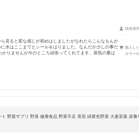
投稿者
-
yから見ると変な感じが初めはしましたがなれたらこんなもんか
dyに水はここまでとシールをはりました。なんだか少しの事だ
購入し
わかりませんが今のところ頑張ってくれてます。蒸気の量は
カラー/ホ
ント 野菜サプリ 野菜 健康食品 野菜不足 美容 緑黄色野菜 大麦若葉 栄養サ