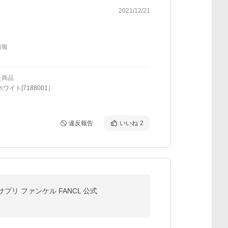
2021/12/21
情報
た商品
ワイト[7188001］
違反報告
いいね
2
プリ ファンケル FANCL 公式