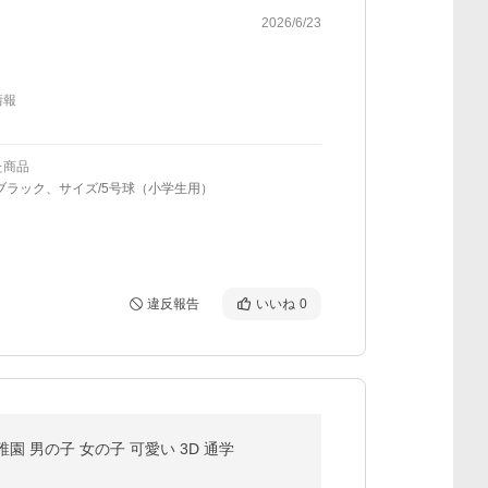
2026/6/23
情報
た商品
ブラック、サイズ/5号球（小学生用）
違反報告
いいね
0
園 男の子 女の子 可愛い 3D 通学