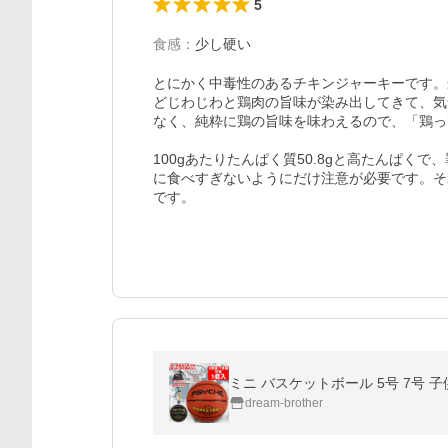
5
食感
：
少し硬い
とにかく中毒性のあるチキンジャーキーです。
どじわじわと鶏肉の旨味が染み出してきて、気
なく、純粋に鶏の旨味を味わえるので、「鶏っ
100gあたりたんぱく質50.8gと高たんぱく
に食べすぎないようにだけ注意が必要です。そ
です。
ミニ バスケットボール 5号 7号 子
dream-brother