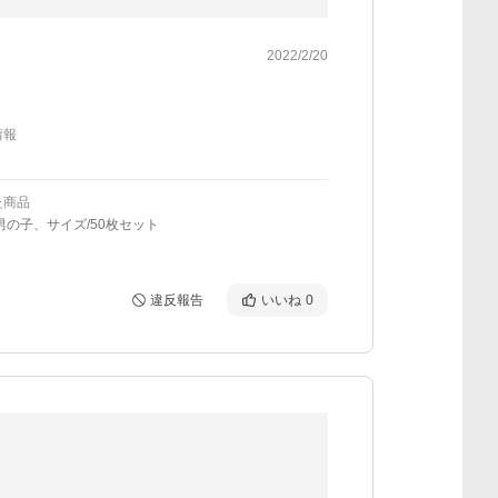
2022/2/20
情報
た商品
男の子、サイズ/50枚セット
違反報告
いいね
0