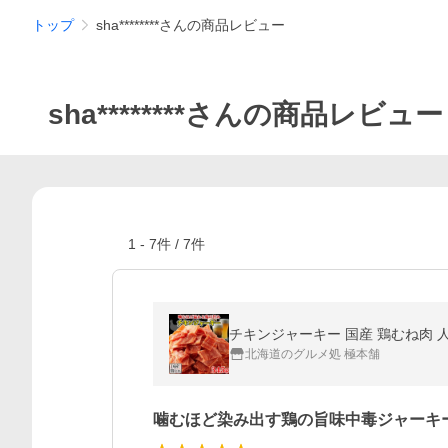
トップ
sha********さんの商品レビュー
sha********さんの商品レビュー
1
-
7
件 /
7
件
北海道のグルメ処 極本舗
噛むほど染み出す鶏の旨味中毒ジャーキ