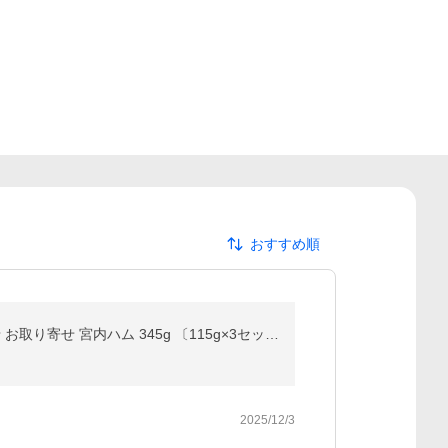
おすすめ順
チキンジャーキー 国産 鶏むね肉 人間用 業務用 おつまみ 肉 訳あり プチ ギフト 珍味 宅飲み おやつ 酒の肴 お取り寄せ 宮内ハム 345g 〔115g×3セット〕
2025/12/3