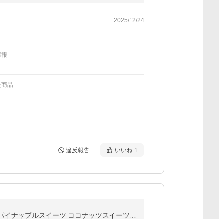
2025/12/24
情報
た商品
違反報告
いいね
1
クリートパイナップルのココとココ35gT4901661104372パイナップルのココとココ トロピカルスイーツ パイナップルスイーツ ココナッツスイーツ 個包装おやつ