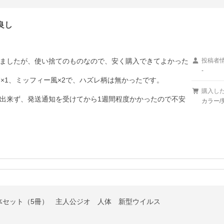
良し
りましたが、使い捨てのものなので、安く購入できてよかった
投稿者
-
×1、ミッフィー風×2で、ハズレ柄は無かったです。

購入し
出来ず、発送通知を受けてから1週間程度かかったので不安
カラー/
体セット（5冊） 主人公ジオ 人体 新型ウイルス