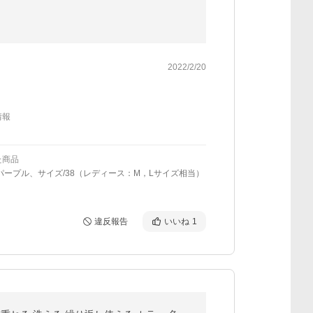
2022/2/20
情報
た商品
パープル、サイズ/38（レディース：M，Lサイズ相当）
違反報告
いいね
1