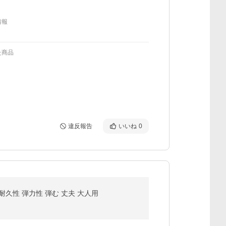
情報
た商品
違反報告
いいね
0
 耐久性 弾力性 弾む 丈夫 大人用