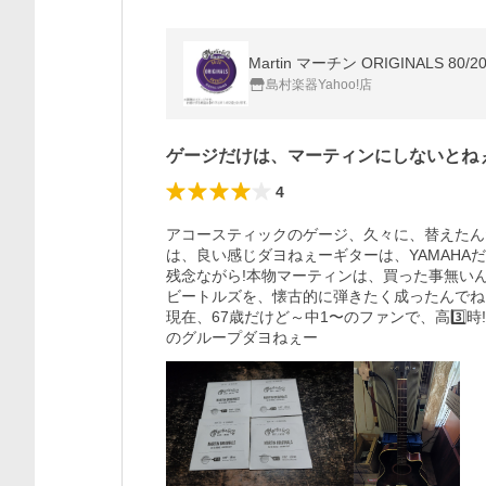
Martin マーチン ORIGINALS 
島村楽器Yahoo!店
ゲージだけは、マーティンにしないとね
4
アコースティックのゲージ、久々に、替えたん
は、良い感じダヨねぇーギターは、YAMAHAだ
残念ながら!本物マーティンは、買った事無いん
ビートルズを、懐古的に弾きたく成ったんでね
現在、67歳だけど～中1〜のファンで、高3️
のグループダヨねぇー