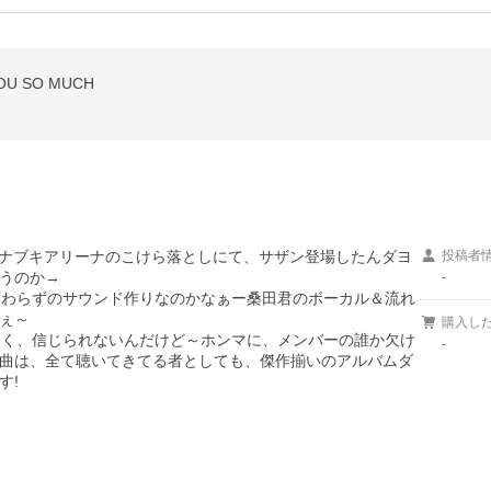
 SO MUCH
アナブキアリーナのこけら落としにて、サザン登場したんダヨ
投稿者
うのか→

-
変わらずのサウンド作りなのかなぁー桑田君のボーカル＆流れ
ぇ～

購入し
全く、信じられないんだけど～ホンマに、メンバーの誰か欠け
-
曲は、全て聴いてきてる者としても、傑作揃いのアルバムダ
す!