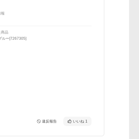
情報
た商品
ルー[7267305]
違反報告
いいね
1