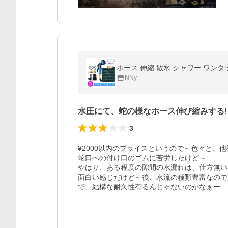
ホース 伸縮 散水 シャワー ワンタッ
NNy
水圧にて、蛇の様なホース伸び縮みする!
3
¥2000以内のプライスというので～色々と、
蛇口への付け口のゴムに苦労したけど～

やはり、ある程度の隙間の水漏れは、仕方無い
面白い感じだけど～後、水流の種類豊富なので
で、結構な耐久性有るんじゃないのかなぁー