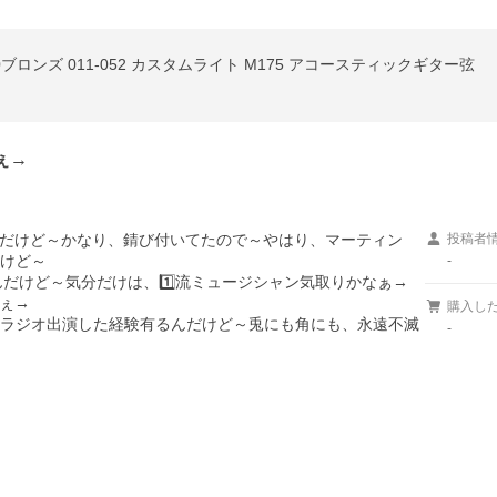
80/20ブロンズ 011-052 カスタムライト M175 アコースティックギター弦
ぇ→
だけど～かなり、錆び付いてたので～やはり、マーティン
投稿者
けど～

-
だけど～気分だけは、1️⃣流ミュージシャン気取りかなぁ→ 

ぇ→

購入し
⃣時!ラジオ出演した経験有るんだけど～兎にも角にも、永遠不滅
-