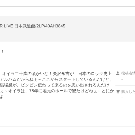
 LIVE 日本武道館/2LP/40AH3845
よ！
！オイラ二十歳の頃かいな！矢沢永吉が、日本のロック史上
投稿者
アルバムだからねぇ～ここからスタートしているんだけど、
-
臨場感が、ビンビン伝わって来るのを思い出されるんだけ
ぇ～オイラは、78年に地元のホールで観たけどねぇ～とにか
購入し
よ！
-