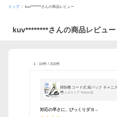
トップ
kuv********さんの商品レビュー
kuv********さんの商品レビュー
1
-
10
件 /
310
件
掃除機 コード式 紙パック キャニスター
メガストア Yahoo!店
対応の早さに、びっくりダヨ→