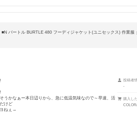
 バートル BURTLE 480 フーディジャケット(ユニセックス) 作業


投稿者
-


そうかなぁー本日辺りから、急に低温気味なので～早速、活
購入し
だけど

COLOR
ヨねぇ→
