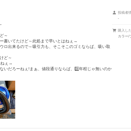
投稿者
-


購入し
ど～

カラー/ブ
ビュー書いてたけど～此処まで早いとはねぇ→

ウロ出来るので～吸引力も、そこそこのゴミならば、吸い取
けど～

ねぇ→

いだろーねぇ!まぁ、値段通りならば、3️⃣年程じゃ無いのか