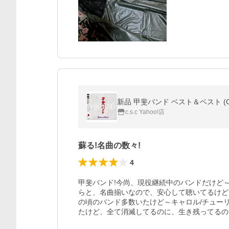
新品 甲斐バンド ベスト＆ベスト (CD)
c.s.c Yahoo!店
蘇る!名曲の数々!
4
甲斐バンド!今尚、現役継続中のバンドだけど
らと、名曲揃いなので、安心して聴いてるけど
の頃のバンド多数いたけど～キャロル/チューリ
たけど、全て消滅してるのに、生き残ってるの