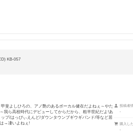
 KB-057
～甲斐よしひろの、アノ艶のあるボーカル健在だよねぇ～やた
投稿者
～我ら高校時代にデビューしてからだから、粗半世紀だよ!あ
-
ップ/はっぴぃえんど/ダウンタウンブギウギバンド/等など居
は→凄いよねぇ!
購入し
-