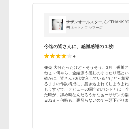
サザンオールスターズ／THANK YOU
ネットオフ ヤフー店
今迄の皆さんに、感謝感謝の１枚!
4
発売-大分たったけど～そうそう、3月→香川
ねぇ～何やら、全編漂う感じのゆったり感とい
確かに、皆さん70代突入しているだけど～相
るままの作詞構成に、惹き込まれてしまうよね
もうすぐで、デビュー50周年のバンドとは→
た時が、辞め時なんだろうかなぁーサザンの楽
ヨねぇ～何時も、裏切らないので～頭下がりま