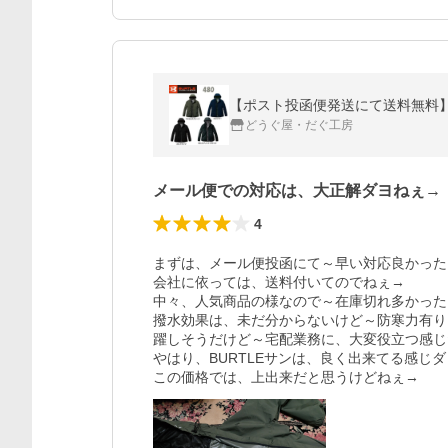
【ポスト投函便発送にて送料無料】■N
どうぐ屋・だぐ工房
メール便での対応は、大正解ダヨねぇ→
4
まずは、メール便投函にて～早い対応良かった!
会社に依っては、送料付いてのでねぇ→

中々、人気商品の様なので～在庫切れ多かった!
撥水効果は、未だ分からないけど～防寒力有り
躍しそうだけど～宅配業務に、大変役立つ感じ
やはり、BURTLEサンは、良く出来てる感じダ
この価格では、上出来だと思うけどねぇ→