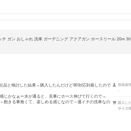
チ ガン おしゃれ 洗車 ガーデニング アクアガン ホースリール 20m 30m
他社品と検討した結果→購入したんだけど!即対応到着したので

投稿者
-
感じかなぁー水が通ると、見事にホース伸びて行くので→

～飽きる事無くて、楽しめる感じなので～週イチの洗車なの
購入し
サイズ/5