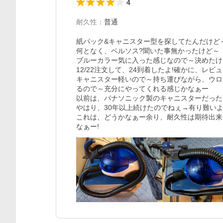
4
耐久性
：
普通
紙パック&キャニスター型を探してたんだけど～
何となく、ベルソス?聞いた事無かったけど～

ブルーカラー気に入った感じなので～決めたけ
12/22注文して、24到着したよ!確かに、レ
キャニスター軽いので～持ち運びながら、ウロ
るので～充分にやってくれる感じかなぁー

以前は、パナソニック製のキャニスターだった
やはり、30年以上続けたのでねぇ→有り難いよ
これは、どうかなぁー余り、耐久性は期待出来な
なぁー!