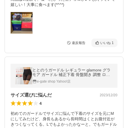
嬉しい！大事に食べます(*^^*)
違反報告
いいね
1
ととのうガードル レギュラー glamore グラ
モア ガードル 補正下着 骨盤開き 調整 ロン
グガードル FT0346 返品交換不可
e-gate shop Yahoo!店
サイズ選びに悩んだ
2023/12/20
4
初めてのガードルでサイズに悩んで下着のサイズを元にM
にしてみたけど、身長もあるから長時間はくとお腹付近が
きつくなってくる。Lでもよかったかなーと。でもガードル