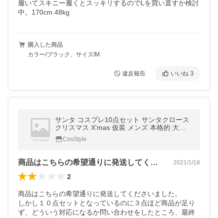
履いてスキニー履くとスッキリするのでLを買い直すか検討
中。170cm.48kg
購入した商品
カラー/ブラック、サイズ/M
違反報告
いいね
3
サンタ コスプレ10点セット サンタクロース
クリスマス X'mas 仮装 メンズ 本格的 大人
衣装 男女兼用 ハロウィン 男性用
CosStyle
商品はこちらの希望通りに発送してくださ…
2021/1/18
2
商品はこちらの希望通りに発送してくださいました。

しかし１０点セットとなっているのに３点ほど商品が足り
ず、どういう対応になるか問い合わせをしたところ、最終