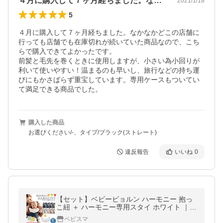
４月に購入して７ヶ月経ちました。なかな…
2021/1/18
5
４月に購入して７ヶ月経ちました。なかなかどこの店舗に
行っても店舗でも在庫切れが続いていた商品なので、こち
らで購入できてよかったです。

前髪と毛先を巻くときに使用しますが、小さい為小回りが
利いて使いやすい！温まるのも早いし、旅行などの持ち運
びにもかさばらず重宝しています。専用ケースもついてい
て満足できる商品でした。
購入した商品
お選びください/-、タイプ/ブラック(ストレート)
違反報告
いいね
0
【セット】ベビービョルン ハーモニー 抱っ
こ紐 ＋ ハーモニー専用スタイ ホワイト ｜b
abybjorn harmony 抱っこひも 新生児
ベビスマ