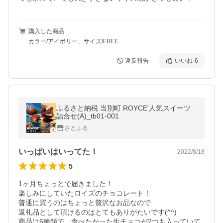
購入した商品
カラー/アイボリー、サイズ/FREE
違反報告
いいね
6
ふるさと納税 当別町 ROYCE'人気スイーツ
詰合せ(A)_tb01-001
さとふる
いっぱいはいってた！
2022/8/18
5
1ヶ月ちょっとで届きました！

楽しみにしていたロイズのチョコレート！

普通に買うのはちょっと贅沢なお品なので

返礼品として頂けるのはとてもありがたいです(^^)

商品は6種類で、食べたかった生チョコが2つも入っていて