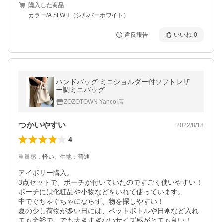
購入した商品
カラー/A.SLWH（シルバーホワイト）
違反報告
いいね
0
ハンドバッグ ミニショルダー付ソフトレザ
ー調ミニバッグ
ZOZOTOWN Yahoo!店
つかいやすい
2022/8/18
4
重量感
：
軽い
、
生地
：
普通
アイボリー購入。

3点セットで、ポーチが付いていたのですごく使いやすい！

ポーチには化粧品や小物などをいれて使っています。

中でぐちゃぐちゃにならず、物を探しやすい！

夏の少し荷物が多い日には、ペットボトルや日傘など入れ
ても余裕で、でも大きすぎないサイズ感がとても良い！