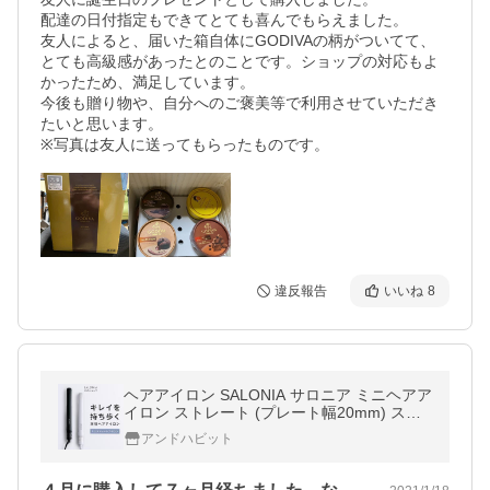
配達の日付指定もできてとても喜んでもらえました。

友人によると、届いた箱自体にGODIVAの柄がついてて、
とても高級感があったとのことです。ショップの対応もよ
かったため、満足しています。

今後も贈り物や、自分へのご褒美等で利用させていただき
たいと思います。

※写真は友人に送ってもらったものです。
違反報告
いいね
8
ヘアアイロン SALONIA サロニア ミニヘアア
イロン ストレート (プレート幅20mm) スト
レートアイロン ミニサイズ 旅行用 持ち運び
アンドハビット
海外対応 1年保証 軽量