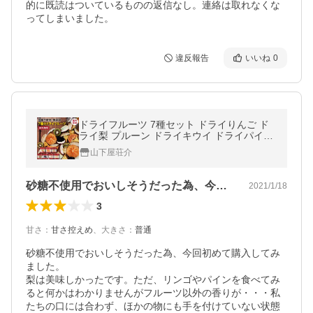
的に既読はついているものの返信なし。連絡は取れなくな
ってしまいました。
違反報告
いいね
0
ドライフルーツ 7種セット ドライりんご ド
ライ梨 プルーン ドライキウイ ドライパイン
ドライメロン ドライ甘柿 砂糖不使用 無添加
山下屋荘介
国産 ポイント利用 爆買
砂糖不使用でおいしそうだった為、今回初…
2021/1/18
3
甘さ
：
甘さ控えめ
、
大きさ
：
普通
砂糖不使用でおいしそうだった為、今回初めて購入してみ
ました。

梨は美味しかったです。ただ、リンゴやパインを食べてみ
ると何かはわかりませんがフルーツ以外の香りが・・・私
たちの口には合わず、ほかの物にも手を付けていない状態