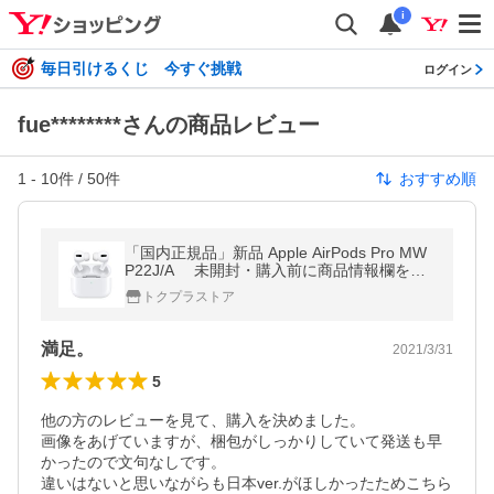
i
毎日引けるくじ 今すぐ挑戦
ログイン
fue********さんの商品レビュー
1
-
10
件 /
50
件
おすすめ順
「国内正規品」新品 Apple AirPods Pro MW
P22J/A 未開封・購入前に商品情報欄をご
覧ください。
トクプラストア
満足。
2021/3/31
5
他の方のレビューを見て、購入を決めました。

画像をあげていますが、梱包がしっかりしていて発送も早
かったので文句なしです。

違いはないと思いながらも日本ver.がほしかったためこちら