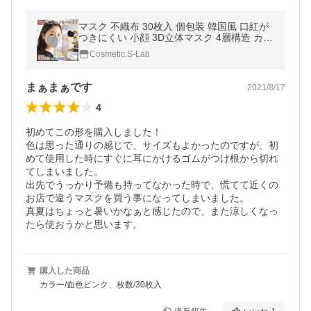
マスク 不織布 30枚入 個包装 韓国風 口紅が
つきにくい 小顔 3D立体マスク 4層構造 カラ
ーマスク おしゃれ おすすめ 1枚ずつ個別包
Cosmetic.S-Lab
装
まぁまぁです
2021/8/17
4
初めてこの形を購入しました！

色は思った通りの感じで、サイズもよかったのですが、初
めて使用した時にすぐに耳にかけるゴムがつけ根から切れ
てしまいました。

出先でうっかり予備も持ってなかった時で、慌てて近くの
お店で違うマスクを買う事になってしまいました。

真夏はちょっと暑いかなぁと感じたので、また涼しくなっ
たら使おうかと思います。
購入した商品
カラー/血色ピンク、枚数/30枚入