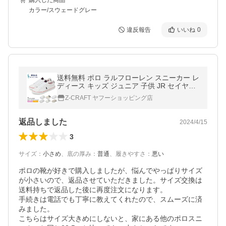
購入した商品
カラー/スウェードグレー
違反報告
いいね
0
送料無料 ポロ ラルフローレン スニーカー レ
ディース キッズ ジュニア 子供 JR セイヤー
POLO RALPH LAUREN RF104092 RF1037
Z-CRAFT ヤフーショッピング店
67 RF104131
返品しました
2024/4/15
3
サイズ
：
小さめ
、
底の厚み
：
普通
、
履きやすさ
：
悪い
ポロの靴が好きで購入しましたが、悩んでやっぱりサイズ
が小さいので、返品させていただきました。サイズ交換は
送料持ちで返品した後に再度注文になります。

手続きは電話でも丁寧に教えてくれたので、スムーズに済
みました。

こちらはサイズ大きめにしないと、家にある他のポロスニ