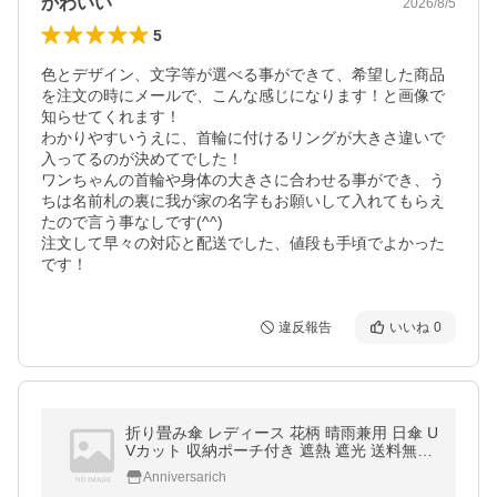
かわいい
2026/8/5
5
色とデザイン、文字等が選べる事ができて、希望した商品
を注文の時にメールで、こんな感じになります！と画像で
知らせてくれます！

わかりやすいうえに、首輪に付けるリングが大きさ違いで
入ってるのが決めてでした！

ワンちゃんの首輪や身体の大きさに合わせる事ができ、う
ちは名前札の裏に我が家の名字もお願いして入れてもらえ
たので言う事なしです(^^)

注文して早々の対応と配送でした、値段も手頃でよかった
です！
違反報告
いいね
0
折り畳み傘 レディース 花柄 晴雨兼用 日傘 U
Vカット 収納ポーチ付き 遮熱 遮光 送料無料
コンパクト 丈夫 紫外線対策 雨傘
Anniversarich