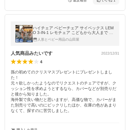
違反報告
いいね
1
ハイチェア ベビーチェア サイベックス LEM
O 3-IN-1 レモチェア こどもから大人まで cy
bex LEMO 送料無料
人形とベビー用品の山田屋
人気商品みたいです
2022/12/31
4
孫の初めてのクリスマスプレゼントにプレゼントしまし
た！

元々欲しかったようなのでリクエストのチェアですが、ク
ッション性を求めようとするなら、カバーなどが別売りだ
と後から知りました。

海外製で良い物だと思いますが、高価な物で、カバーがま
た別売りで高いのにビックリしたほか、在庫の色があまり
なくて、探すのに苦労しました。