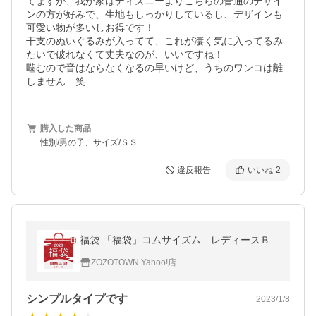
てますが、我が家はディズニーよりこちらの普通のデザイ
ンの方が好みで、生地もしっかりしているし、デザインも
可愛い物が多いしお得です！

干支のぬいぐるみが入ってて、これが凄く気に入ってるみ
たいで破れなくて丈夫なのが、いいですね！

噛むので音はならなくなるの早いけど、うちのワンコは離
しません　笑
購入した商品
性別/男の子、サイズ/ＳＳ
違反報告
いいね
2
福袋 「福袋」コムサイズム レディースＢ
ZOZOTOWN Yahoo!店
シンプルタイプです
2023/1/8