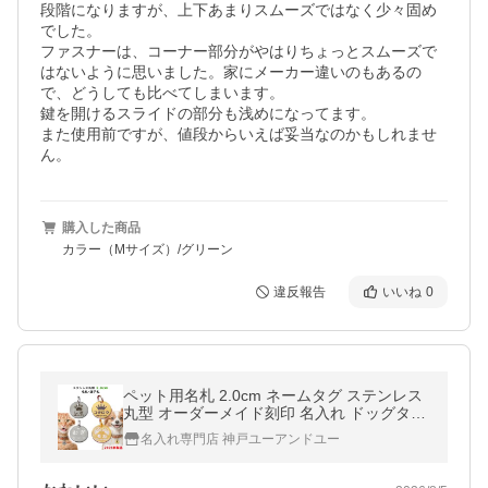
段階になりますが、上下あまりスムーズではなく少々固め
でした。

ファスナーは、コーナー部分がやはりちょっとスムーズで
はないように思いました。家にメーカー違いのもあるの
で、どうしても比べてしまいます。

鍵を開けるスライドの部分も浅めになってます。

また使用前ですが、値段からいえば妥当なのかもしれませ
ん。
購入した商品
カラー（Mサイズ）/グリーン
違反報告
いいね
0
ペット用名札 2.0cm ネームタグ ステンレス
丸型 オーダーメイド刻印 名入れ ドッグタグ
犬 猫 名札 迷子札 めじるしチャーム
名入れ専門店 神戸ユーアンドユー