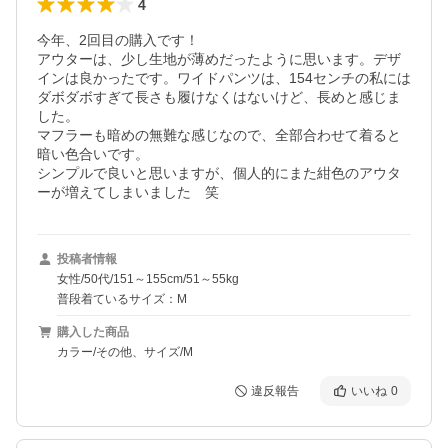
4
今年、2回目の購入です！

アウターは、少し生地が薄めだったように思います。デザ
インは良かったです。ワイドパンツは、154センチの私には
ダボダボすぎて長さも履けなくはないけど、長めと感じま
した。

マフラーも暗めの無難な感じなので、全部合わせて着ると
暗い色合いです。

シンプルで良いと思いますが、個人的にまた紺色のアウタ
ーが増えてしまいました　笑
投稿者情報
女性/50代/151～155cm/51～55kg
普段着ているサイズ：M
購入した商品
カラー/その他、サイズ/M
違反報告
いいね
0