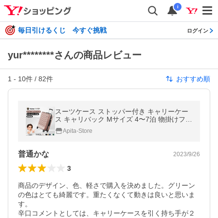
i
毎日引けるくじ 今すぐ挑戦
ログイン
yur********さんの商品レビュー
1
-
10
件 /
82
件
おすすめ順
スーツケース ストッパー付き キャリーケー
ス キャリバック Mサイズ 4〜7泊 物掛けフッ
ク 小型 超軽量 静音ダブルキャスター TSAロ
Apita-Store
ック New Trip 海外 旅行 出張
普通かな
2023/9/26
3
商品のデザイン、色、軽さで購入を決めました。グリーン
の色はとても綺麗です。重たくなくて動きは良いと思いま
す。

辛口コメントとしては、キャリーケースを引く持ち手が２