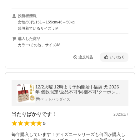
投稿者情報
女性/50代/151～155cm/46～50kg
普段着ているサイズ：M
購入した商品
カラー/その他、サイズ/M
違反報告
いいね
0
12/2火曜 12時より予約開始 | 福袋 犬 2026
年 個数限定*返品不可*同梱不可*クーポン利
用不可 | ペットパラダイス 愛犬 福袋(犬服４
ペットパラダイス
枚と干支おもちゃ1個）
当たりばかりです！
2023/1/7
5
毎年購入しています！ディズニーシリーズも何回か購入し