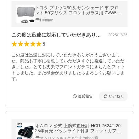
トヨタ プリウス50系 サンシェード 車 フロ
ント 50プリウス フロントガラス用 ZVW50
ZVW51 ZVW55 (2015年〓2022年) プリウス
Heiman
50 車用サンシェード 遮
この度は迅速に対応していただきありがと…
2025/12/26
5
この度は迅速に対応していただきありがとうございまし
た。商品も丁寧に梱包していただきすぐに発送していただ
きました。とても丈夫でフロントガラスにきちんとフィッ
トしました。また機会がありましたらよろしくお願いしま
す。
違反報告
いいね
0
オムロン 公式 上腕式血圧計 HCR-7624T 20
25年発売 バックライト付き フィットカフプ
ラス 脈間隔お知らせ機能 血圧計 上腕式 スマ
オムロン ヘルスケア公式 Yahoo!店