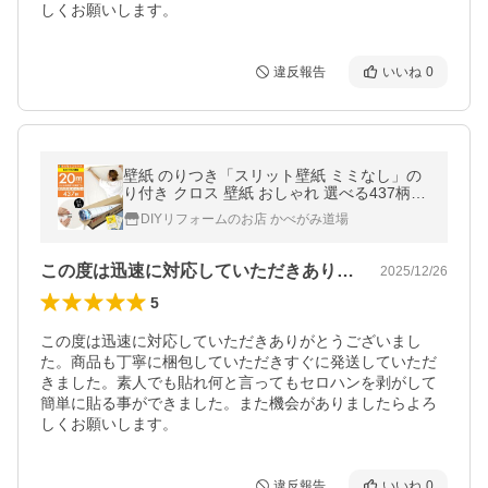
しくお願いします。
違反報告
いいね
0
壁紙 のりつき「スリット壁紙 ミミなし」の
り付き クロス 壁紙 おしゃれ 選べる437柄
「生のり付き壁紙だけ20 ｍパック」+マニュ
DIYリフォームのお店 かべがみ道場
アル 初心者 クロス貼り替え
この度は迅速に対応していただきありがと…
2025/12/26
5
この度は迅速に対応していただきありがとうございまし
た。商品も丁寧に梱包していただきすぐに発送していただ
きました。素人でも貼れ何と言ってもセロハンを剥がして
簡単に貼る事ができました。また機会がありましたらよろ
しくお願いします。
違反報告
いいね
0