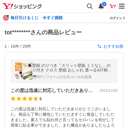
i
毎日引けるくじ 今すぐ挑戦
ログイン
tot********さんの商品レビュー
1
-
10
件 /
29
件
おすすめ順
壁紙 のりつき「スリット壁紙 ミミなし」の
り付き クロス 壁紙 おしゃれ 選べる437柄
「生のり付き壁紙だけ20 ｍパック」+マニュ
DIYリフォームのお店 かべがみ道場
アル 初心者 クロス貼り替え
この度は迅速に対応していただきありがと…
2025/12/26
5
この度は迅速に対応していただきありがとうございまし
た。商品も丁寧に梱包していただきすぐに発送していただ
きました。素人でも貼れ何と言ってもセロハンを剥がして
簡単に貼る事ができました。また機会がありましたらよろ