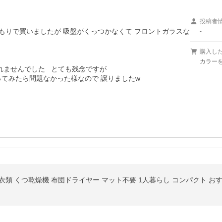
投稿者
けるつもりで買いましたが 吸盤がくっつかなくて フロントガラスな
-
購入し
カラーを
ませんでした   とても残念ですが

てみたら問題なかった様なので 譲りましたw

 衣類 くつ乾燥機 布団ドライヤー マット不要 1人暮らし コンパクト おす