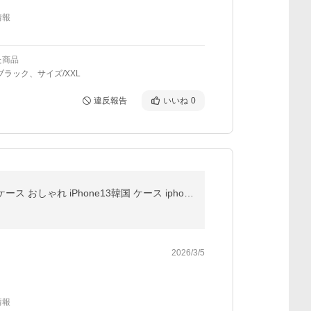
情報
た商品
ブラック、サイズ/XXL
違反報告
いいね
0
iPhone16e ケース 猫ちゃんmimi iPhone16 pro max ネコミミ ケース iPhone15 猫耳 iPhone14 pro スマホケース おしゃれ iPhone13韓国 ケース iphone12 かわいい
2026/3/5
情報