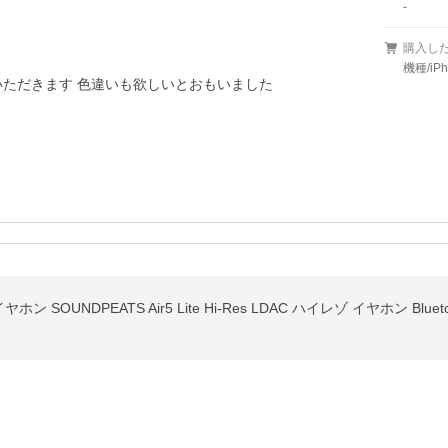
-
購入し
機種/iP
ただきます 色違いも欲しいとおもいました
