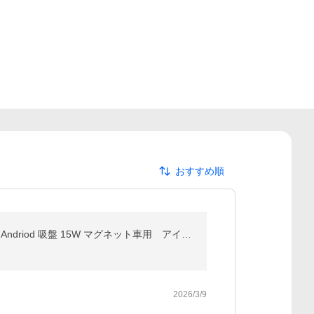
おすすめ順
ワイヤレス 充電器 車 車載 スマホホルダー 置くだけ充電 QI 自動開閉式 スタンド iPhone 17 Air 16e 15 14 Andriod 吸盤 15W マグネット車用 アイフォン
2026/3/9