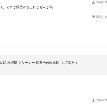


投稿者
た  それは偶然かもしれませんが笑

-
購入し
-
ク NW1A 洗濯槽 クリーナー 縦型全自動式用 （ 塩素系 ）
投稿者
-