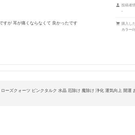
投稿者
-
ですが 耳が痛くならなくて 良かったです

購入し
カラー/
！
ローズクォーツ ピンクタルク 水晶 厄除け 魔除け 浄化 運気向上 開運 お