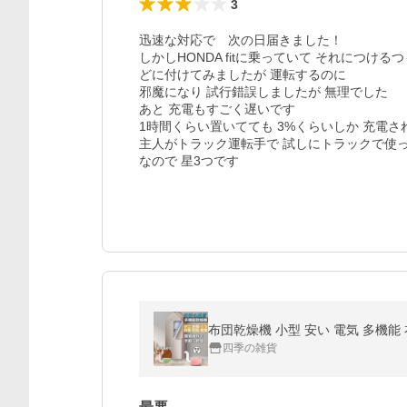
3
迅速な対応で　次の日届きました！

しかしHONDA fitに乗っていて それにつ
どに付けてみましたが 運転するのに

邪魔になり 試行錯誤しましたが 無理でした

あと 充電もすごく遅いです

1時間くらい置いてても 3%くらいしか 充電され
主人がトラック運転手で 試しにトラックで使っ
布団乾燥機 小型 安い 電気 多機能
四季の雑貨