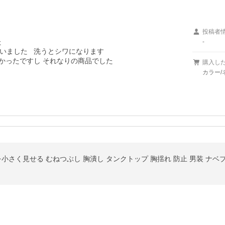
投稿者


-
ました   洗うとシワになります

なかったですし それなりの商品でした
購入し
カラー/
を小さく見せる むねつぶし 胸潰し タンクトップ 胸揺れ 防止 男装 ナベ