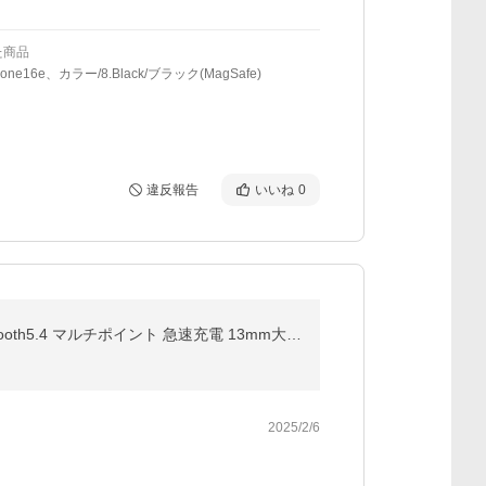
た商品
hone16e、カラー/8.Black/ブラック(MagSafe)
違反報告
いいね
0
【イヤホン探し機能】ワイヤレスイヤホン SOUNDPEATS Air5 Lite Hi-Res LDAC ハイレゾ イヤホン Bluetooth5.4 マルチポイント 急速充電 13mm大口径 30時間再生
2025/2/6