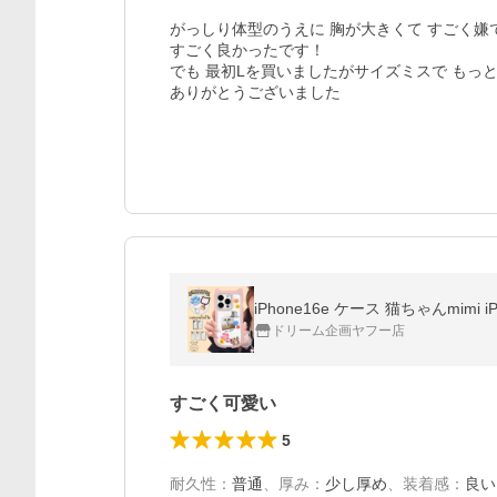
がっしり体型のうえに 胸が大きくて すごく嫌で
すごく良かったです！

でも 最初Lを買いましたがサイズミスで もっ
ありがとうございました
ドリーム企画ヤフー店
すごく可愛い
5
耐久性
：
普通
、
厚み
：
少し厚め
、
装着感
：
良い