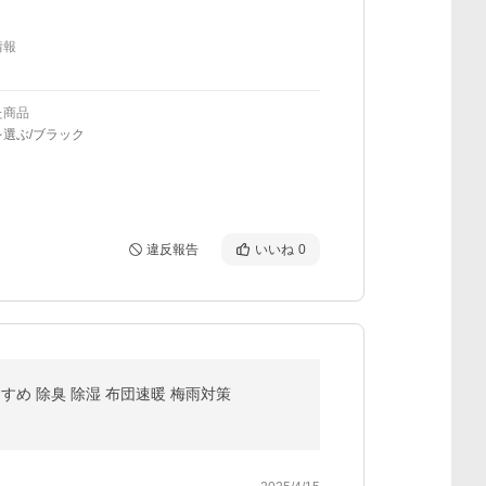
情報
た商品
選ぶ/ブラック
違反報告
いいね
0
すめ 除臭 除湿 布団速暖 梅雨対策