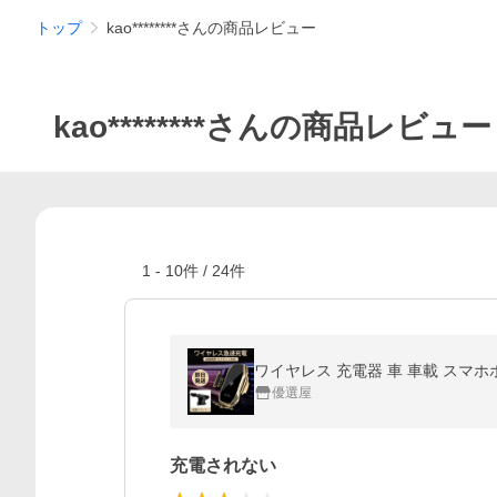
トップ
kao********さんの商品レビュー
kao********さんの商品レビュー
1
-
10
件 /
24
件
優選屋
充電されない