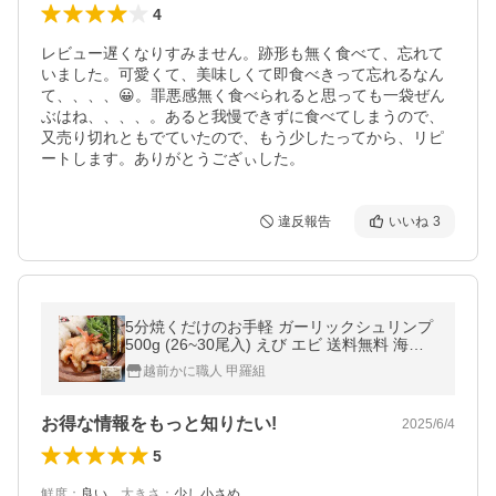
4
レビュー遅くなりすみません。跡形も無く食べて、忘れて
いました。可愛くて、美味しくて即食べきって忘れるなん
て、、、、😀。罪悪感無く食べられると思っても一袋ぜん
ぶはね、、、、。あると我慢できずに食べてしまうので、
又売り切れともでていたので、もう少したってから、リピ
ートします。ありがとうござぃした。
違反報告
いいね
3
5分焼くだけのお手軽 ガーリックシュリンプ
500g (26~30尾入) えび エビ 送料無料 海鮮
シュリンプ BBQ 殻付き 惣菜 ポイント利用
越前かに職人 甲羅組
爆買
お得な情報をもっと知りたい!
2025/6/4
5
鮮度
：
良い
、
大きさ
：
少し小さめ