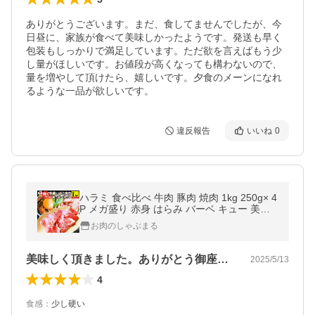
ありがとうございます。まだ、食してませんでしたが、今
日昼に、家族が食べて美味しかったようです。発送も早く
包装もしっかりで満足しています。ただ欲を言えばもう少
し量がほしいです。お値段が高くなっても構わないので、
量を増やして頂けたら、嬉しいです。夕食のメーンになれ
るような一品が欲しいです。
違反報告
いいね
0
ハラミ 食べ比べ 牛肉 豚肉 焼肉 1kg 250g× 4
P メガ盛り 赤身 はらみ バーベ キュー 美味
しい 食品 ギフト プレゼント 女性 男 性 お祝
お肉のしゃぶまる
い 爆買
美味しく頂きました。ありがとう御座いま…
2025/5/13
4
食感
：
少し硬い