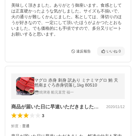
美味しく頂きました。ありがとう御座います。食感として
は正直硬かったような気がしました。サイズも不揃いで、
火の通りが難しくかんじました。私としては、薄切りのほ
うが好きなので、一定にして頂いたほうがよかつたとおも
いました。でも価格的にも手頃ですので、多分又リピート
お願いすると思います。
違反報告
いいね
0
マグロ 赤身 刺身 訳あり ミナミマグロ 鮪 天
然南まぐろ赤身切落し1kg 80510
焼津港 船元直営 福一
商品が届いた日に早速いただきました。解…
2020/11/12
3
鮮度
：
普通