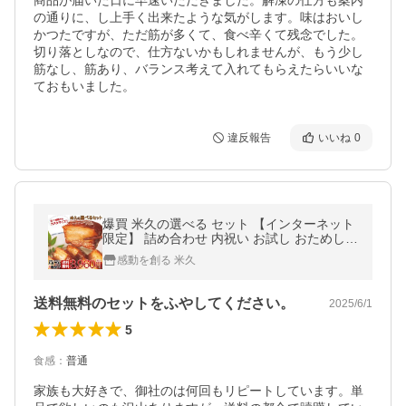
商品が届いた日に早速いただきました。解凍の仕方も案内
の通りに、し上手く出来たような気がします。味はおいし
かつたですが、ただ筋が多くて、食べ辛くて残念でした。
切り落としなので、仕方ないかもしれませんが、もう少し
筋なし、筋あり、バランス考えて入れてもらえたらいいな
ておもいました。
違反報告
いいね
0
爆買 米久の選べる セット 【インターネット
限定】 詰め合わせ 内祝い お試し おためし
おかず 惣菜 ご飯のお供 人気 2026
感動を創る 米久
送料無料のセットをふやしてください。
2025/6/1
5
食感
：
普通
家族も大好きで、御社のは何回もリピートしています。単