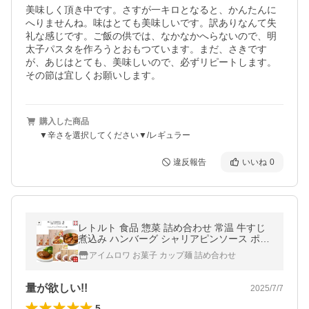
美味しく頂き中です。さすが一キロとなると、かんたんに
へりませんね。味はとても美味しいです。訳ありなんて失
礼な感じです。ご飯の供では、なかなかへらないので、明
太子パスタを作ろうとおもつています。まだ、さきです
が、あじはとても、美味しいので、必ずリピートします。
その節は宜しくお願いします。
購入した商品
▼辛さを選択してください▼/レギュラー
違反報告
いいね
0
レトルト 食品 惣菜 詰め合わせ 常温 牛すじ
煮込み ハンバーグ シャリアピンソース ポイ
ント消化
アイムロワ お菓子 カップ麺 詰め合わせ
量が欲しい!!
2025/7/7
5