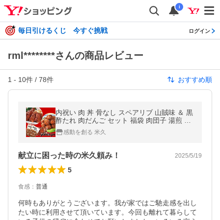
i
毎日引けるくじ 今すぐ挑戦
ログイン
rml********さんの商品レビュー
1
-
10
件 /
78
件
おすすめ順
内祝い 肉 丼 骨なし スペアリブ 山賊味 ＆ 黒
酢たれ 肉だんご セット 福袋 肉団子 湯煎 温
めるだけ ご飯のお供 おかず
感動を創る 米久
献立に困った時の米久頼み！
2025/5/19
5
食感
：
普通
何時もありがとうございます。我が家ではご馳走感を出し
たい時に利用させて頂いています。今回も離れて暮らして