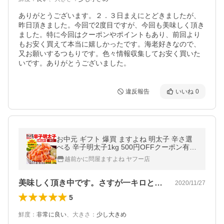
ありがとうございます。２．３日まえにとどきましたが、
昨日頂きました。今回で2度目ですが、今回も美味しく頂き
ました。特に今回はクーポンやポイントもあり、前回より
もお安く買えて本当に嬉しかったです。海老好きなので、
又お願いするつもりです。色々情報収集してお安く買いた
いです。ありがとうございました。
違反報告
いいね
0
お中元 ギフト 爆買 ますよね 明太子 辛さ選
べる 辛子明太子1kg 500円OFFクーポン有
無着色 国内加工 選べる 辛さ2段階 訳あり 50
越前かに問屋ますよね ヤフー店
0g×2 めんたいこ 魚卵
美味しく頂き中です。さすが一キロとなる…
2020/11/27
5
鮮度
：
非常に良い
、
大きさ
：
少し大きめ