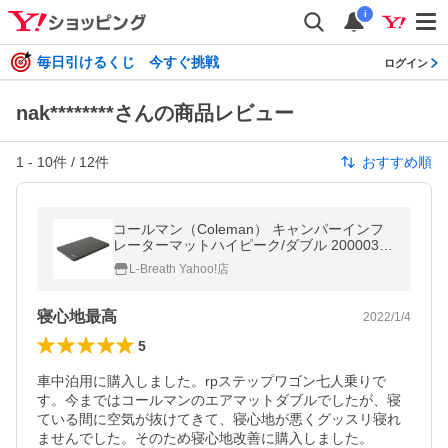
i
毎日引けるくじ 今すぐ挑戦
ログイン
nak********さんの商品レビュー
1
-
10
件 /
12
件
おすすめ順
コールマン（Coleman） キャンパーインフ
レーターマットハイピーク/ダブル 20000361
54 マットレス 寝具 200×128×10 車中泊
L-Breath Yahoo!店
寝心地最高
2022/1/4
5
車中泊用に購入しました。rpステップワゴン七人乗りで
す。今まではコールマンのエアマットダブルでしたが、寝
ている間に空気が抜けてきて、寝心地が悪くグッスリ寝れ
ませんでした。そのため寝心地改善に購入しました。
