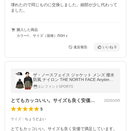
壊れたので同じものに交換しました。細部が少し代わって
ました。
購入した商品
カラー/-、サイズ（規格）/50Hｚ
違反報告
いいね
0
ザ・ノースフェイス ジャケット メンズ 撥水
防風 ナイロン THE NORTH FACE Anytime
Wind Hoodie np72070 ニュートープ
エレファントSPORTS
とてもカッコいい。サイズも良く安価で満…
2020/10/5
5
サイズ
：
ちょうどよい
とてもカッコいい。サイズも良く安価で満足しています。