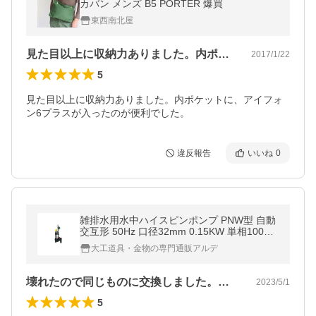
カバン メンズ B5 PORTER 爆買
東西南北屋
見た目以上に収納力ありました。内ポケッ…
2017/1/22
5
見た目以上に収納力ありました。内ポケットに、アイフォ
ン6プラスが入ったのが便利でした。
違反報告
いいね
0
雑排水用水中ハイスピンポンプ PNW型 自動
交互形 50Hz 口径32mm 0.15KW 単相100V
メーカー直送 ツルミポンプ 32PNW2.15S-50
大工道具・金物の専門通販アルデ
Hz
壊れたので同じものに交換しました。細部…
2023/5/1
5