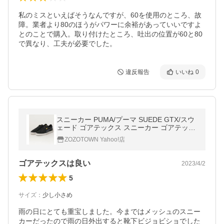
私のミスといえばそうなんですが、60を使用のところ、故
障。業者より80のほうがパワーに余裕があっていいですよ
とのことで購入。取り付けたところ、吐出の位置が60と80
で異なり、工夫が必要でした。
違反報告
いいね
0
スニーカー PUMA/プーマ SUEDE GTX/スウ
ェード ゴアテックス スニーカー ゴアテック
ス 防水 381800
ZOZOTOWN Yahoo!店
ゴアテックスは良い
2023/4/2
5
サイズ
：
少し小さめ
雨の日にとても重宝しました。今まではメッシュのスニー
カーだったので雨の日外出すると靴下ビジョビショでした