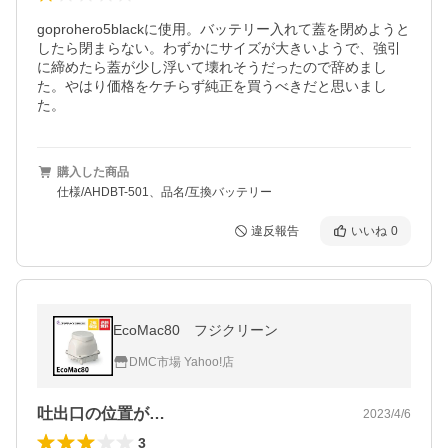
goprohero5blackに使用。バッテリー入れて蓋を閉めようと
したら閉まらない。わずかにサイズが大きいようで、強引
に締めたら蓋が少し浮いて壊れそうだったので辞めまし
た。やはり価格をケチらず純正を買うべきだと思いまし
た。
購入した商品
仕様/AHDBT-501、品名/互換バッテリー
違反報告
いいね
0
EcoMac80 フジクリーン
DMC市場 Yahoo!店
吐出口の位置が…
2023/4/6
3