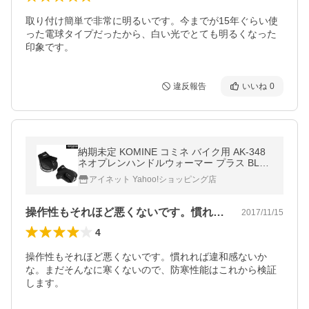
取り付け簡単で非常に明るいです。今までが15年ぐらい使
った電球タイプだったから、白い光でとても明るくなった
印象です。
違反報告
いいね
0
納期未定 KOMINE コミネ バイク用 AK-348
ネオプレンハンドルウォーマー プラス BLK
F フリーサイズ 秋冬 ブラック リフレクター
アイネット Yahoo!ショッピング店
ハンドルガード 防寒 防水
操作性もそれほど悪くないです。慣れれば…
2017/11/15
4
操作性もそれほど悪くないです。慣れれば違和感ないか
な。まだそんなに寒くないので、防寒性能はこれから検証
します。