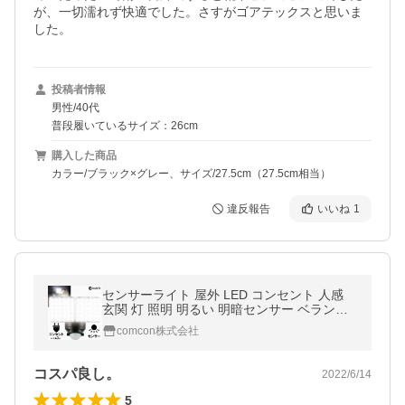
が、一切濡れず快適でした。さすがゴアテックスと思いま
した。
投稿者情報
男性/40代
普段履いているサイズ：26cm
購入した商品
カラー/ブラック×グレー、サイズ/27.5cm（27.5cm相当）
違反報告
いいね
1
センサーライト 屋外 LED コンセント 人感
玄関 灯 照明 明るい 明暗センサー ベランダ
AC 100v 防犯 駐車場 自動点灯 防水規格 防
comcon株式会社
雨型
コスパ良し。
2022/6/14
5