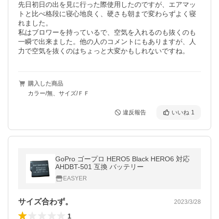
先日初日の出を見に行った際使用したのですが、エアマッ
トと比べ格段に寝心地良く、硬さも朝まで変わらずよく寝
れました。

私はブロワーを持っているで、空気を入れるのも抜くのも
一瞬で出来ました。他の人のコメントにもありますが、人
力で空気を抜くのはちょっと大変かもしれないですね。
購入した商品
カラー/無、サイズ/ＦＦ
違反報告
いいね
1
GoPro ゴープロ HERO5 Black HERO6 対応
AHDBT-501 互換 バッテリー
EASYER
サイズ合わず。
2023/3/28
1