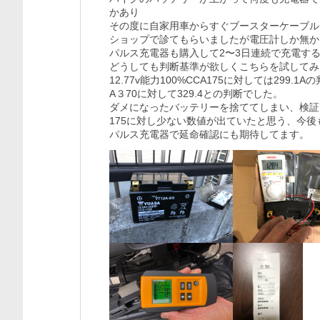
かあり

その度に自家用車からすぐブースターケーブル
ショップで診てもらいましたが電圧計しか無かっ
パルス充電器も購入して2〜3日連続で充電す
どうしても判断基準が欲しくこちらを試してみま
12.77v能力100%CCA175に対しては299.
A３70に対して329.4との判断でした。

ダメになったバッテリーを捨ててしまい、検証で
175に対し少ない数値が出ていたと思う、今後
パルス充電器で延命確認にも期待してます。