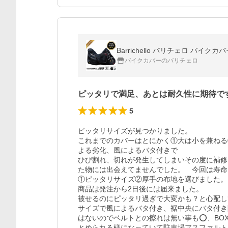
バイクカバーのバリチェロ
ピッタリで満足、あとは耐久性に期待で
5
ピッタリサイズが見つかりました。

これまでのカバーはとにかく①大は小を兼ねる
よる劣化、風によるバタ付きで

ひび割れ、切れが発生してしまいその度に補修
た物には出会えてませんでした。　今回は寿命
①ピッタリサイズ②厚手の布地を選びました。

商品は発注から2日後には届来ました。

被せるのにピッタリ過ぎで大変かも？と心配し
サイズで風によるバタ付き、裾中央にバタ付き
はないのでベルトとの擦れは無い事も⭕️、B
とめられる様になっていて駐車場アスファルト