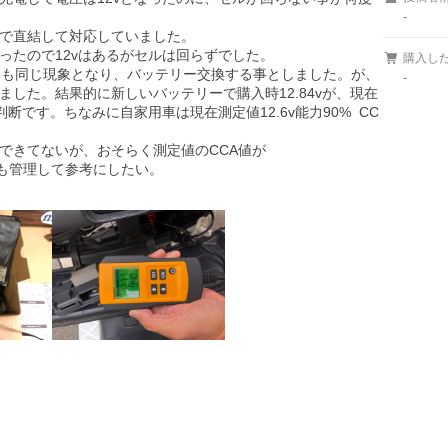
-
で直結して対応していました。

たので12vはあるがセルは回らずでした。

購入し
るも同じ現象となり、バッテリー交換する事としました。が、
-
した。結果的に新しいバッテリーで購入時12.84vが、現在
1Aの判断です。ちなみに自家用車は現在測定値12.6v能力90%  CC
きてないが、おそらく測定値のCCA値が

も管理して参考にしたい。
