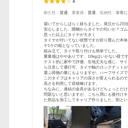
4
耐久性
：
普通
、
重量感
：
普通
、
収納性
：
非常に
届いてからしばらく経ちました。発注から2日
安心しました。開梱からタイヤの匂いか？ゴム
思った以上にタイヤが大きく

タイヤが付いてない状態ですが折り畳んだ本体
ヤ1ケの箱となっていました。

組み立て、タイヤ取り付けも簡単でした。

重量感はややありです。10kgはいかない様で
テスト的に家中で評価、生地丈夫な感じ、サイ
ら注意して通行可、タイヤ軸のロックナットが
運ぶ荷物の量にもよりますが、ハーフサイズで
このタイプはキャリアの深さが変えられるので

高さを利用して容積稼げます。

ちなみに、連結の金具があるけどちょっとだけ
問題ないと思いますが、こちら用にも後付けキ
た部品を加工してキャリア作りました。割とい