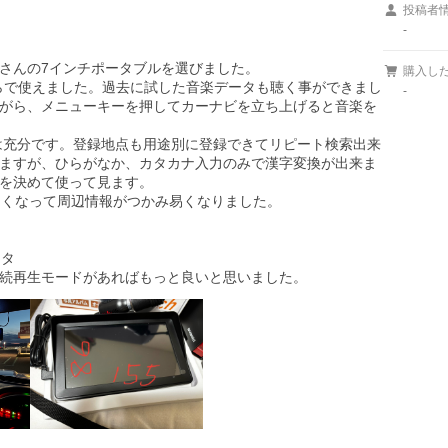
投稿者
-
さんの7インチポータブルを選びました。

購入し
らで使えました。過去に試した音楽データも聴く事ができまし
-
がら、メニューキーを押してカーナビを立ち上げると音楽を
能は充分です。登録地点も用途別に登録できてリピート検索出来
ますが、ひらがなか、カタカナ入力のみで漢字変換が出来ま
を決めて使って見ます。

くなって周辺情報がつかみ易くなりました。

タ

続再生モードがあればもっと良いと思いました。