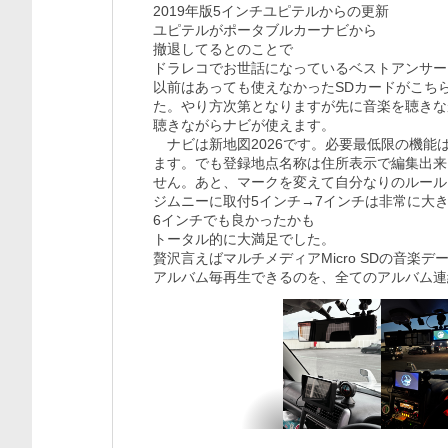
2019年版5インチユピテルからの更新

ユピテルがポータブルカーナビから

撤退してるとのことで

ドラレコでお世話になっているベストアンサー
以前はあっても使えなかったSDカードがこち
た。やり方次第となりますが先に音楽を聴きな
聴きながらナビが使えます。

　ナビは新地図2026です。必要最低限の機
ます。でも登録地点名称は住所表示で編集出来
せん。あと、マークを変えて自分なりのルール
ジムニーに取付5インチ→7インチは非常に大き
6インチでも良かったかも

トータル的に大満足でした。

贅沢言えばマルチメディアMicro SDの音楽デー
アルバム毎再生できるのを、全てのアルバム連