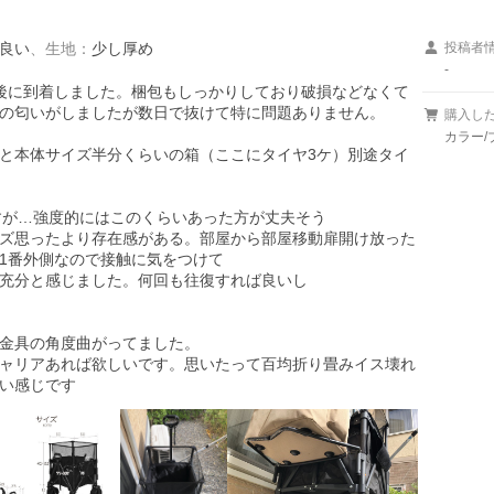
良い
、
生地
：
少し厚め
投稿者
-
後に到着しました。梱包もしっかりしており破損などなくて
の匂いがしましたが数日で抜けて特に問題ありません。

購入し
カラー/
と本体サイズ半分くらいの箱（ここにタイヤ3ケ）別途タイ
すが…強度的にはこのくらいあった方が丈夫そう

ズ思ったより存在感がある。部屋から部屋移動扉開け放った
1番外側なので接触に気をつけて

充分と感じました。何回も往復すれば良いし

金具の角度曲がってました。

ャリアあれば欲しいです。思いたって百均折り畳みイス壊れ
い感じです