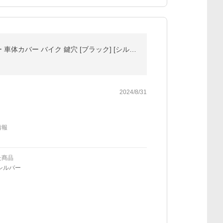
Barrichello バリチェロ バイクカバー BOX装着車専用2L 高級オックス300Ｄ 厚手生地/防水/撥水/防水カバー 車体カバー バイク 鍵穴 [ブラック] [シルバー]
2024/8/31
情報
た商品
シルバー