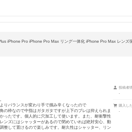
hone Plus iPhone Pro iPhone Pro Max リング一体化 iPhone Pr
投稿者
-


量増によりバランスが変わり手で掴み辛くなったので

購入し
角の枠なので中指はガタガタですが上下のブレは抑えられま
-
かったです。個人的に穴加工して使います。また、耐衝撃性
レンズにはシャッターがあるので閉めていれば絶対安心、動
調整して置けるので楽しみです。耐久性はシャッター、リン