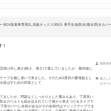
す！
投稿者
②掛け外し易さ(軽さ、薄さ)で選んでいましたが、紫外線に
-
テープを施し凌いで来ました。そのため2度目の夏場超えし
購入し
を延ばすための対策として

カラー/
てましたが、問題なくしっかりとした重みもあり、丁度良い
防止のベルトも組み込まれていて後から巻きつけるタイプで
OX下部カバーに余裕があるがその余裕代はマジックテープでま
との擦れも無いので満足してます。台風前に準備でき助かり