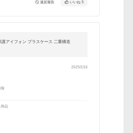
違反報告
いいね
5
o Max レンズ保護アイフォン プラスケース 二重構造
2025/2/16
情報
た商品