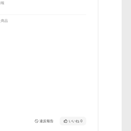
情報
た商品
違反報告
いいね
0