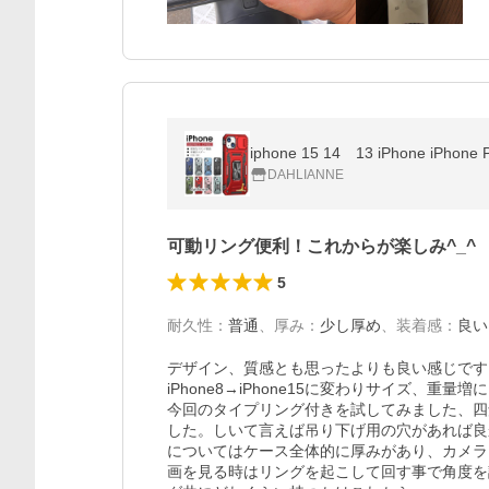
iphone 15 14 13 iPhone iP
DAHLIANNE
可動リング便利！これからが楽しみ^_^
5
耐久性
：
普通
、
厚み
：
少し厚め
、
装着感
：
良い
デザイン、質感とも思ったよりも良い感じです。
iPhone8→iPhone15に変わりサイズ、重
今回のタイプリング付きを試してみました、四
した。しいて言えば吊り下げ用の穴があれば良
についてはケース全体的に厚みがあり、カメラ
画を見る時はリングを起こして回す事で角度を