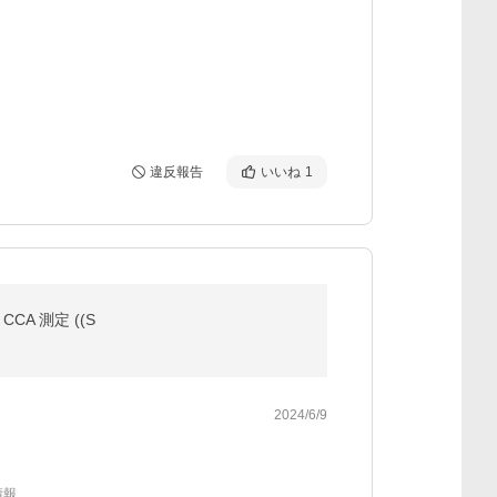
違反報告
いいね
1
A 測定 ((S
2024/6/9
情報