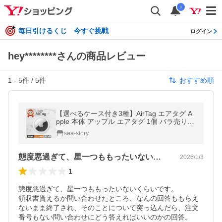
i
毎日引けるくじ 今すぐ挑戦
ログイン
hey********さんの商品レビュー
1
-
5
件 /
5
件
おすすめ順
【選べるケース付き3種】AirTag エアタグ A
pple 本体 アップル エアタグ 1個 バラ売り
エアーたぐ えあたぐ
sea-story
態度悪過ぎて、星一つももったいないくら…
2026/1/3
1
態度悪過ぎて、星一つももったいないくらいです。

領収書貰えるか問い合わせたところ、なんの回答ももらえ
ないまま終了され、そのことについて突っ込んだら、注文
番号もない問い合わせにどう答えればいいのかの回答。
