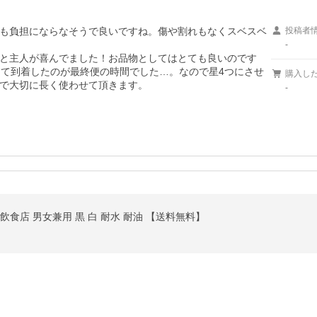
も負担にならなそうで良いですね。傷や割れもなくスベスベ
投稿者
-
と主人が喜んでました！お品物としてはとても良いのです
して到着したのが最終便の時間でした…。なので星4つにさせ
購入し
で大切に長く使わせて頂きます。
-
飲食店 男女兼用 黒 白 耐水 耐油 【送料無料】