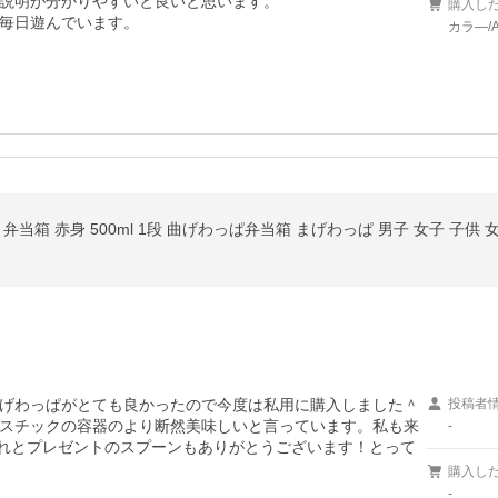
説明が分かりやすいと良いと思います。

購入し
毎日遊んでいます。
カラ―/
当箱 赤身 500ml 1段 曲げわっぱ弁当箱 まげわっぱ 男子 女子 子供
げわっぱがとても良かったので今度は私用に購入しました＾
投稿者
スチックの容器のより断然美味しいと言っています。私も来
-
それとプレゼントのスプーンもありがとうございます！とって
購入し
-