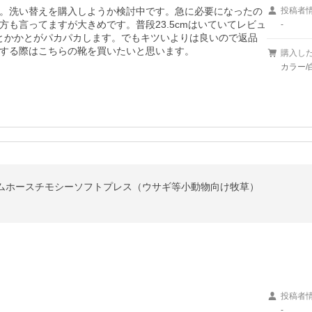
。洗い替えを購入しようか検討中です。急に必要になったの
投稿者
も言ってますが大きめです。普段23.5cmはいていてレビュ
-
だとかかとがパカパカします。でもキツいよりは良いので返品
する際はこちらの靴を買いたいと思います。
購入し
カラー/
プレミアムホースチモシーソフトプレス（ウサギ等小動物向け牧草）
投稿者
-