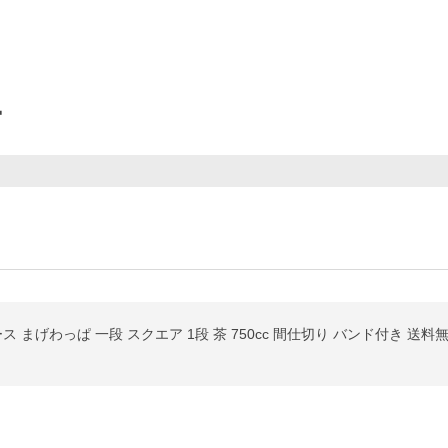
ー
 まげわっぱ 一段 スクエア 1段 茶 750cc 間仕切り バンド付き 送料