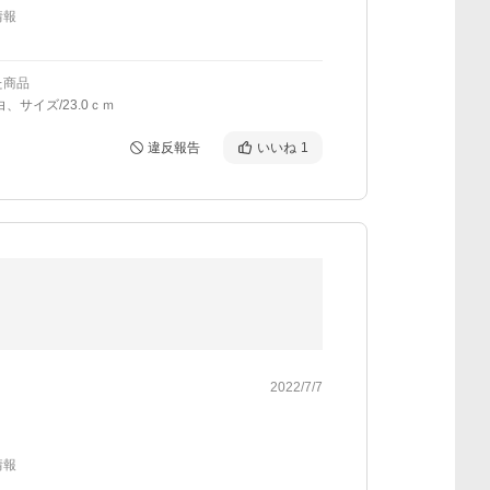
情報
た商品
白、サイズ/23.0ｃｍ
違反報告
いいね
1
2022/7/7
情報