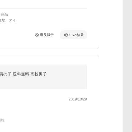
た商品
無地 アイ
違反報告
いいね
0
人 男の子 送料無料 高校男子
2019/10/29
情報