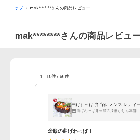
トップ
mak********さんの商品レビュー
mak********さんの商品レビュ
1
-
10
件 /
66
件
曲げわっぱ 弁当箱 メンズ レディース
曲げわっぱ弁当箱の漆器かりん本舗
念願の曲げわっぱ！