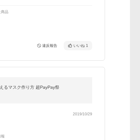
た商品
違反報告
いいね
1
えるマスク作り方 超PayPay祭
2019/10/29
情報