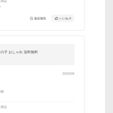
た商品
A
違反報告
いいね
0
 女の子 おしゃれ 送料無料
2020/3/6
情報
た商品