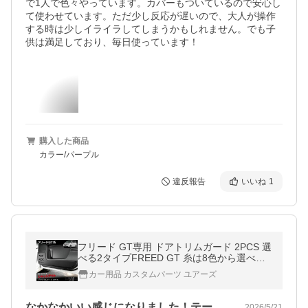
で1人で色々やっています。カバーもついているので安心し
て使わせています。ただ少し反応が遅いので、大人が操作
する時は少しイライラしてしまうかもしれません。でも子
供は満足しており、毎日使っています！
購入した商品
カラー/パープル
違反報告
いいね
1
フリード GT専用 ドアトリムガード 2PCS 選
べる2タイプFREED GT 糸は8色から選べる
キックガード ホンダ HONDA [5]-2
カー用品 カスタムパーツ ユアーズ
なかなかいい感じになりました！テープの…
2026/5/21