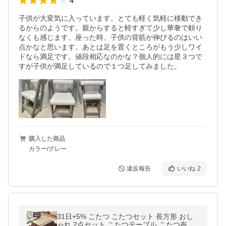
4
子供が大変気に入っています。とても軽く気軽に移動でき
るからのようです。親からすると軽すぎて少し華奢で頼り
なくも感じます。座った時、子供の背筋が伸びるのはいい
点かなと思います。あとは足を置くところがもう少しワイ
ドなら満足です。値段相応なのかな？個人的には星３つで
すが子供が満足しているので１つ足してみました。
購入した商品
カラー/グレー
違反報告
いいね
2
31日+5% こたつ こたつセット 長方形 おし
ゃれ 2点セット こたつテーブル こたつ布団