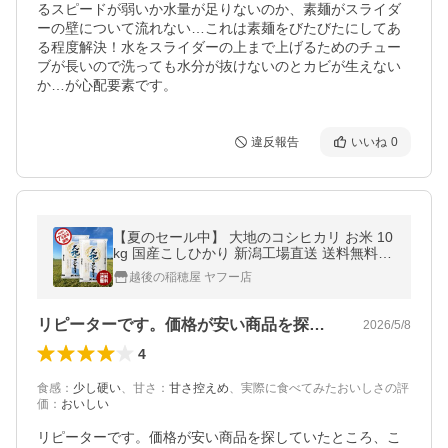
るスピードが弱いか水量が足りないのか、素麺がスライダ
ーの壁について流れない…これは素麺をびたびたにしてあ
る程度解決！水をスライダーの上まで上げるためのチュー
ブが長いので洗っても水分が抜けないのとカビが生えない
か…が心配要素です。
違反報告
いいね
0
【夏のセール中】 大地のコシヒカリ お米 10
kg 国産こしひかり 新潟工場直送 送料無料
沖縄のぞく
越後の稲穂屋 ヤフー店
リピーターです。価格が安い商品を探して…
2026/5/8
4
食感
：
少し硬い
、
甘さ
：
甘さ控えめ
、
実際に食べてみたおいしさの評
価
：
おいしい
リピーターです。価格が安い商品を探していたところ、こ