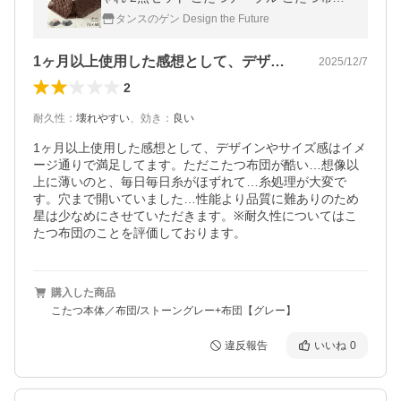
セット 一人用こたつ 75×60 木目 コンパクト
タンスのゲン Design the Future
コタツ 炬燵 テーブル 洗える
1ヶ月以上使用した感想として、デザイン…
2025/12/7
2
耐久性
：
壊れやすい
、
効き
：
良い
1ヶ月以上使用した感想として、デザインやサイズ感はイメ
ージ通りで満足してます。ただこたつ布団が酷い…想像以
上に薄いのと、毎日毎日糸がほずれて…糸処理が大変で
す。穴まで開いていました…性能より品質に難ありのため
星は少なめにさせていただきます。※耐久性についてはこ
たつ布団のことを評価しております。
購入した商品
こたつ本体／布団/ストーングレー+布団【グレー】
違反報告
いいね
0