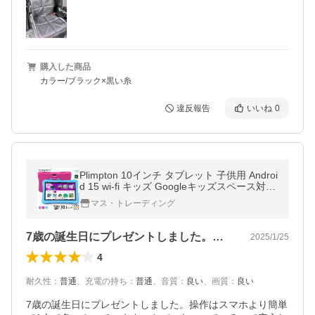
購入した商品
カラー/ブラック×黒い糸
違反報告
いいね
0
Plimpton 10インチ タブレット 子供用 Androi
d 15 wi-fi キッズ Googleキッズスペース対応
5コアPCU EVAケース付 WXGA 9+64GB 1
マス・トレーディング
0.1型 GMS認証
7歳の誕生日にプレゼントしました。操作…
2025/1/25
4
耐久性
：
普通
、
充電の持ち
：
普通
、
音質
：
良い
、
画質
：
良い
7歳の誕生日にプレゼントしました。操作はスマホより簡単