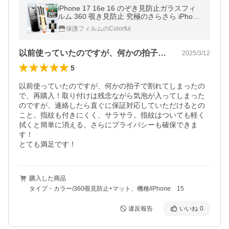
iPhone 17 16e 16 のぞき見防止ガラスフィ
ルム 360 覗き見防止 究極のさらさら iPhone
16 15 Pro 15pro ガラスフィルム 14 iPhone1
保護フィルムのColorful
3 max iPhone11 XR iPhoneSE 12
以前使っていたのですが、何かの拍子で割…
2025/3/12
5
以前使っていたのですが、何かの拍子で割れてしまったの
で、再購入！取り付けは残念ながら気泡が入ってしまった
のですが、連絡したら直ぐに保証対応していただけるとの
こと。指紋も付きにくく、サラサラ。指紋はついても軽く
拭くと簡単に消える。さらにプライバシーも確保できま
す！

とても満足です！
購入した商品
タイプ・カラー/360覗見防止+マット、機種/iPhone 15
違反報告
いいね
0