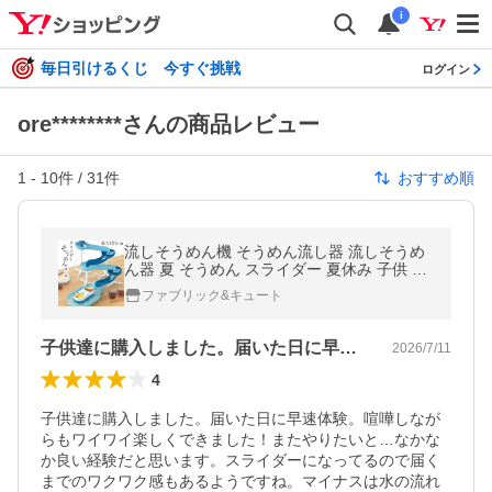
i
毎日引けるくじ 今すぐ挑戦
ログイン
ore********さんの商品レビュー
1
-
10
件 /
31
件
おすすめ順
流しそうめん機 そうめん流し器 流しそうめ
ん器 夏 そうめん スライダー 夏休み 子供 楽
しめる 素麺 涼風 【◎】/スライダーそうめん
ファブリック&キュート
流し器ミントブルー
子供達に購入しました。届いた日に早速体…
2026/7/11
4
子供達に購入しました。届いた日に早速体験。喧嘩しなが
らもワイワイ楽しくできました！またやりたいと…なかな
か良い経験だと思います。スライダーになってるので届く
までのワクワク感もあるようですね。マイナスは水の流れ