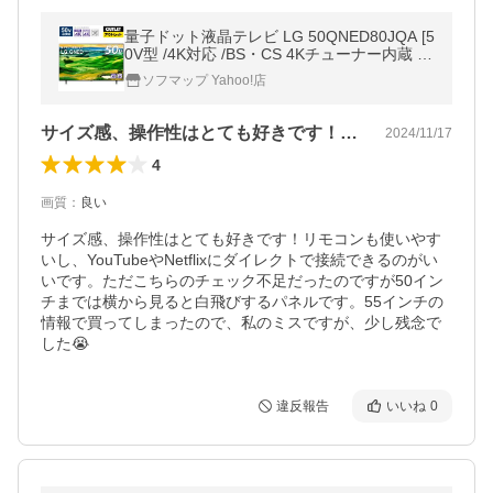
量子ドット液晶テレビ LG 50QNED80JQA [5
0V型 /4K対応 /BS・CS 4Kチューナー内蔵 /Y
ouTube対応 /Bluetooth対応]【外箱不良品】
ソフマップ Yahoo!店
【お届け日時指定不可】
サイズ感、操作性はとても好きです！リモ…
2024/11/17
4
画質
：
良い
サイズ感、操作性はとても好きです！リモコンも使いやす
いし、YouTubeやNetflixにダイレクトで接続できるのがい
いです。ただこちらのチェック不足だったのですが50イン
チまでは横から見ると白飛びするパネルです。55インチの
情報で買ってしまったので、私のミスですが、少し残念で
した😭
違反報告
いいね
0