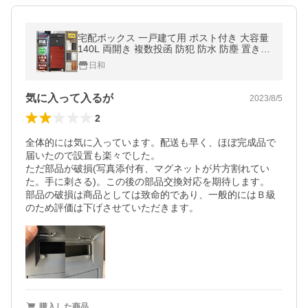
宅配ボックス 一戸建て用 ポスト付き 大容量
140L 両開き 複数投函 防犯 防水 防塵 置き型
ポスト一体型 北欧 配達ボックス 郵便ポスト
日和
北欧 VARNIC
気に入って入るが
2023/8/5
2
全体的には気に入っています。配送も早く、ほぼ完成品で
届いたので設置も楽々でした。

ただ部品が破損(写真添付有、マグネットが片方割れてい
た。手に刺さる)。この後の部品交換対応を期待します。

部品の破損は商品としては致命的であり、一般的にはＢ級
のため評価は下げさせていただきます。
購入した商品