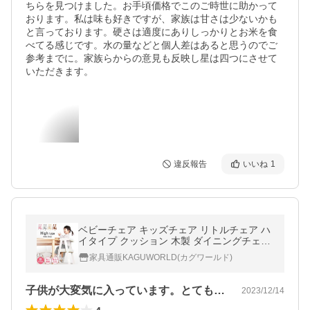
ちらを見つけました。お手頃価格でこのご時世に助かって
おります。私は味も好きですが、家族は甘さは少ないかも
と言っております。硬さは適度にありしっかりとお米を食
べてる感じです。水の量などと個人差はあると思うのでご
参考までに。家族らからの意見も反映し星は四つにさせて
いただきます。
違反報告
いいね
1
ベビーチェア キッズチェア リトルチェア ハ
イタイプ クッション 木製 ダイニングチェア
椅子 いす イス 子ども用 子供用 プティ・フ
家具通販KAGUWORLD(カグワールド)
ァミーユ
子供が大変気に入っています。とても軽く…
2023/12/14