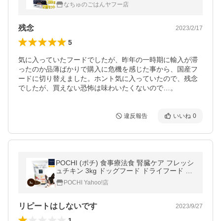
ニア犬対応ドライフード Natural Harvest 正
なちゅのごはんヤフー店
規品 nh04065s2
残念
2023/2/17
5
気に入っていたフードでしたが、昨年の一時期に輸入が滞
ったのか品薄ばかりで購入に危機を感じた事から、国産フ
ードに切り替えました。ホント気に入っていたので、残念
でしたが、買えない恐怖は味わいたくないので…。
違反報告
いいね
0
POCHI (ポチ) 食事療法食 腎臓ケア フレッシ
ュチキン 3kg ドッグフード ドライフード 鶏
低リン 慢性腎臓病 腎臓サポート
POCHI Yahoo!店
リピートはしないです
2023/9/27
1