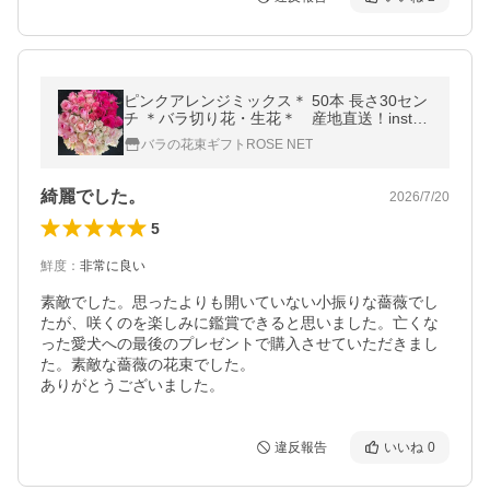
ピンクアレンジミックス＊ 50本 長さ30セン
チ ＊バラ切り花・生花＊ 産地直送！instag
ramアレンジ動画公開中！ https://www.inst
バラの花束ギフトROSE NET
agram.com/rosenet.oyamarose/
綺麗でした。
2026/7/20
5
鮮度
：
非常に良い
素敵でした。思ったよりも開いていない小振りな薔薇でし
たが、咲くのを楽しみに鑑賞できると思いました。亡くな
った愛犬への最後のプレゼントで購入させていただきまし
た。素敵な薔薇の花束でした。

ありがとうございました。
違反報告
いいね
0