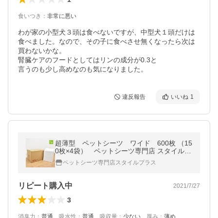
食いつき
：
非常に悪い
わが家の小型犬３頭は食べないですが、中型犬１頭だけは
食べました。なので、その子に食べさせ無くなったら次は
買わないかな。

腎臓ケアのフードとしてはリンの成分が0.3と

言うのも少し高めなのも気になりました。
違反報告
いいね
1
超薄型 ペットシーツ ワイド 600枚 （15
0枚×4袋） ペットシーツ専門店 スタイルプ
ラス オリジナル
ペットシーツ専門店スタイルプラス
リピート購入中
2021/7/27
3
消臭力
：
普通
、
吸水性
：
普通
、
吸収量
：
少ない
、
厚み
：
薄め