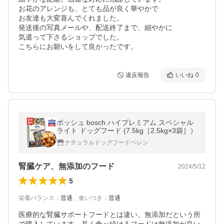
お花のアレンジも、とても品が良く華やかで

お友達も大変喜んでくれました。

発送後の写真メールや、配送終了まで、細やかに

気遣って下さるショップでした。

こちらにお願いをして良かったです。
違反報告
いいね
0
ボッシュ bosch ハイプレミアム スペシャル
ライト ドッグフード (7.5kg［2.5kg×3袋］）
ナチュラルドッグフードベレン
腎臓ケア、無添加のフード
2024/5/12
5
栄養バランス
：
普通
、
食いつき
：
普通
医療的な腎臓サポートフードとは違い、無添加だという所