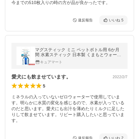
今までの510枚入りの時の方が品が良かったです。
違反報告
いいね
5
マグスティック ミニ ペットボトル用 6か月
間 水素スティック 日本製 くまもとウォータ
ー メール便送料無料 水素棒 水素水生成 マグ
キュアマート
ネシウム 水素イオン
愛犬にも飲ませています。
2022/2/7
5
ミネラルの入っていないゼロウォーターで使用していま
す。明らかに水質の変化を感じるので、水素が入っている
のだと思います。愛犬にも出汁を薄めたりミルクに足した
りして飲ませています。リピート購入したいと思っていま
す。
違反報告
いいね
2