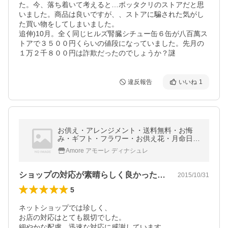
た。今、落ち着いて考えると…ボッタクリのストアだと思
いました。商品は良いですが、、ストアに騙された気がし
た買い物をしてしまいました。

追伸)10月。全く同じヒルズ腎臓シチュー缶６缶が八百萬ス
トアで３５００円くらいの値段になっていました。先月の
１万２千８００円は詐欺だったのでしょうか？謎
違反報告
いいね
1
お供え・アレンジメント・送料無料・お悔
み・ギフト・フラワー・お供え花・月命日の
花・アレンジMサイズ・お試しコース（1
Amore アモーレ ディナシュレ
回）
ショップの対応が素晴らしく良かったです。
2015/10/31
5
ネットショップでは珍しく、

お店の対応はとても親切でした。

細やかな配慮。迅速な対応に感謝しています。
