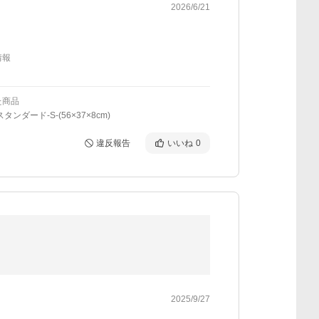
2026/6/21
情報
た商品
タンダード-S-(56×37×8cm)
違反報告
いいね
0
2025/9/27