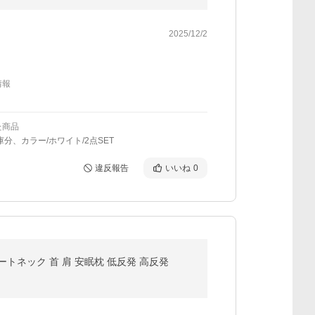
2025/12/2
情報
た商品
庫分、カラー/ホワイト/2点SET
違反報告
いいね
0
レートネック 首 肩 安眠枕 低反発 高反発