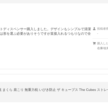
トディスペンサー購入しました。デザインもシンプルで清潔
投稿者
は形を選ぶ必要がありそうですが直接入れるつもりなので全
-
購入し
在庫/在
まくら 肩こり 無重力枕 いびき防止 ザ キューブス The Cubes スト