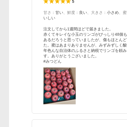
5
甘さ
：
甘い
、
鮮度
：
良い
、
大きさ
：
小さめ
、
蜜
いしい
注文してから1週間ほどで届きました。

赤くてキレイな小玉のリンゴがびっしり48個
あるだろうと思っていましたが、傷もほとんど
た。蜜はあまりありませんが、みずみずしく酸
年色んな自治体のふるさと納税でリンゴを頼み
す。ありがとうございました。

#みつどん