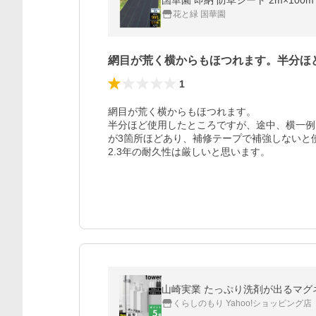
国華園 即納 防草シート 2m×100
花と緑 国華園
網目が荒く横からもほつれます。半分ほ
1
網目が荒く横からもほつれます。

半分ほど使用したところですが、途中、横一例
が3箇所ほどあり、補修テープで補強しないと
2.3年の耐久性は厳しいと思います。
山崎実業 たっぷり洗剤が出るマグネット
くらしのもり Yahoo!ショッピング店