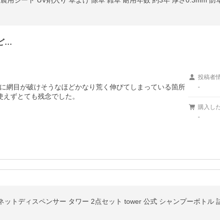
m 農用シート UV剤入り 草よけ 除草 雑草 耐用年数 約3年 厚さ0.3mm 
ど…
投稿者
に網目が破けそうなほどかなり荒く伸びてしまっている箇所
-
使えずとても残念でした。

購入し
-
ディスペンサー タワー 2点セット tower 公式 シャンプーボトル 詰め替えボ