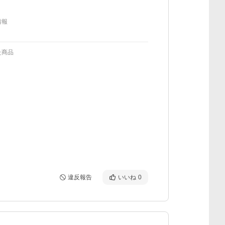
情報
た商品
違反報告
いいね
0