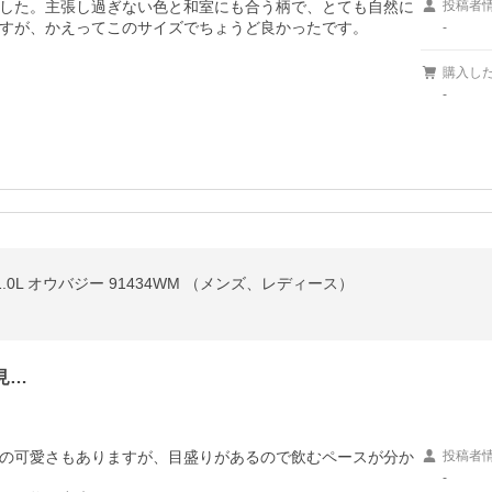
した。主張し過ぎない色と和室にも合う柄で、とても自然に
投稿者
すが、かえってこのサイズでちょうど良かったです。
-
購入し
-
1.0L オウバジー 91434WM （メンズ、レディース）
見…
の可愛さもありますが、目盛りがあるので飲むペースが分か
投稿者
-