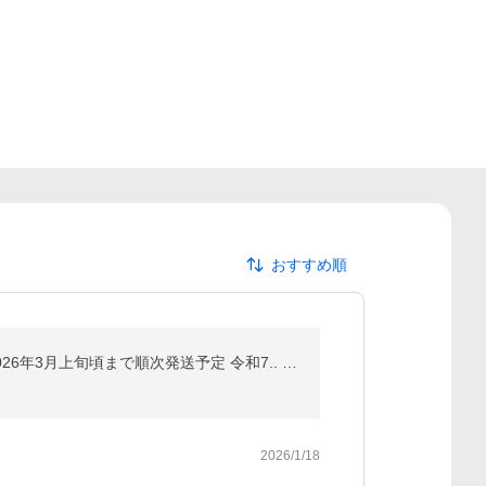
おすすめ順
ふるさと納税 りんご サンふじ 家庭用 ( 小玉 ) 10kg 原山農園 沖縄県への配送不可 2026年1月上旬頃から2026年3月上旬頃まで順次発送予定 令和7.. 長野県飯綱町
2026/1/18