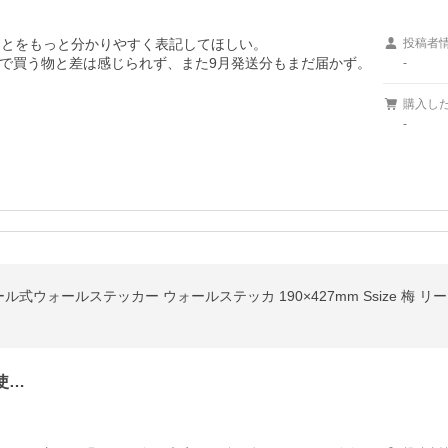
とをもっと分かりやすく表記してほしい。

投稿者
で買う物と差は感じられず、また9月発送分もまだ届かず。

-
購入し
-
ォールステッカー ウォールステッカ 190×427mm Ssize 梅 リース
使…