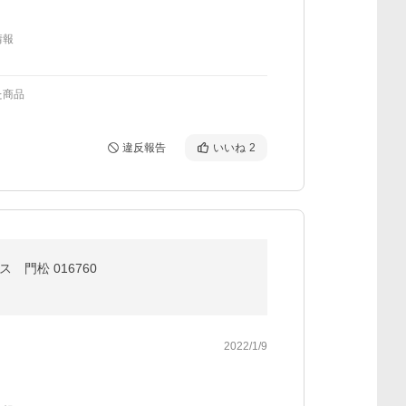
情報
た商品
違反報告
いいね
2
 門松 016760
2022/1/9