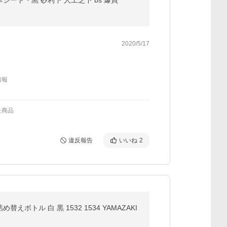
防草シート・黒 砂利下 人工芝下 bs 爆買
2020/5/17
情報
た商品
違反報告
いいね
2
トル 白 黒 1532 1534 YAMAZAKI