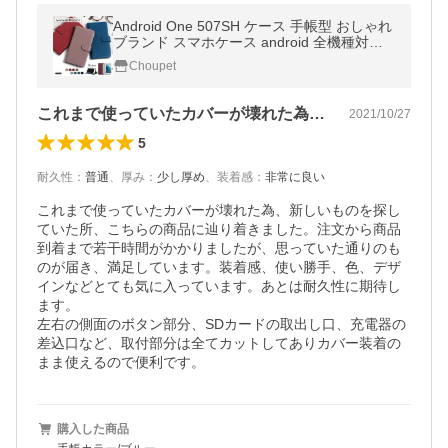
Android One 507SH ケース 手帳型 おしゃれ
ブランド スマホケース android 全機種対応
アンドロイドワン 京セラ ワイモバイル カバ
Choupet
ー スタンド カード収納
これまで使っていたカバーが壊れた為、新…
2021/10/27
5
耐久性
：
普通
、
厚み
：
少し厚め
、
装着感
：
非常に良い
これまで使っていたカバーが壊れた為、新しいものを探し
ていた所、こちらの商品に辿り着きました。注文から商品
到着まで若干時間がかかりましたが、思っていた通りのも
のが届き、満足しています。装着感、使い勝手、色、デザ
インなどとても気に入っています。あとは耐久性に期待し
ます。

左右の側面のボタン部分、SDカードの取出し口、充電器の
差込口など、取付部分は全てカットしてありカバー装着の
まま使えるので便利です。
購入した商品