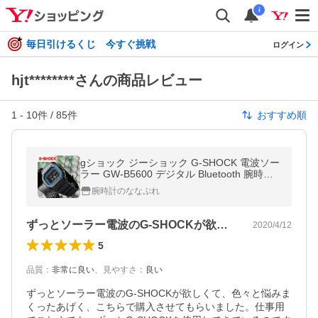
i
毎日引けるくじ 今すぐ挑戦
ログイン
hjt********さんの商品レビュー
1
-
10
件 /
85
件
おすすめ順
gショック ジーショック G-SHOCK 電波ソー
ラー GW-B5600 デジタル Bluetooth 腕時計
ブランド GW-B5600-2ER ブラック カシオ
腕時計のななぷれ
メンズ プレゼント 実用的
ずっとソーラー電波のG-SHOCKが欲…
2020/4/12
5
品質
：
非常に良い
、
見やすさ
：
良い
ずっとソーラー電波のG-SHOCKが欲しくて、色々と悩みま
くったあげく、こちらで購入させてもらいました。仕事用