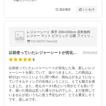
手帳カラー/ブルー
違反報告
いいね
0
レジャーシート 厚手 200×200cm 送料無料
レジャー マット ピクニック 公園 ファミリー
子供 こども 大判 夏休み おしゃれ QC-LS20
YOCABITO Yahoo!店
0 カーキ クイックキャンプ
以前使っていたレジャーシートが劣化した…
2020/10/10
5
以前使っていたレジャーシートが劣化した為、新しいレジ
ャーシートを探していて、辿りつきました。この商品は、
砂がはいりにくいように四つ角が、跳ね上がるようになっ
ていてキルティングの生地ということに、とても魅力を感
じました。また、色もカーキ1色という所がとても良いで
す。届いた商品は思った通りのものでした。まだ使用して
いませんが近いうちに使う予定なので、とても重宝しそう
です。楽しみです。