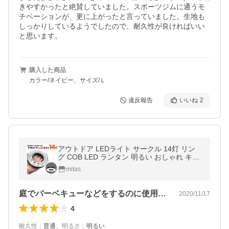
きやすかったと絶賛していました。スポーツジムに通うモ
チベーションが、更に上がったと言っていました。生地も
しっかりしているようでしたので、耐久性が良ければいい
と思います。
購入した商品
カラー/ネイビー、サイズ/Ｌ
違反報告
いいね
2
アウトドア LEDライト サークル 14灯 リン
グ COB LED ランタン 明るい おしゃれ キャ
ンプ キャンプライト 吊るし テント 照明 電
mitas
池式 ポイント消化
庭でバーベキューなどをするのに使用でき…
2020/11/17
4
耐久性
：
普通
、
明るさ
：
明るい