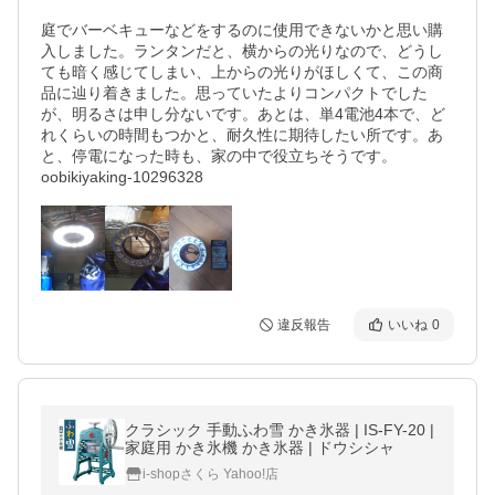
庭でバーベキューなどをするのに使用できないかと思い購
入しました。ランタンだと、横からの光りなので、どうし
ても暗く感じてしまい、上からの光りがほしくて、この商
品に辿り着きました。思っていたよりコンパクトでした
が、明るさは申し分ないです。あとは、単4電池4本で、ど
れくらいの時間もつかと、耐久性に期待したい所です。あ
と、停電になった時も、家の中で役立ちそうです。

oobikiyaking-10296328
違反報告
いいね
0
クラシック 手動ふわ雪 かき氷器 | IS-FY-20 |
家庭用 かき氷機 かき氷器 | ドウシシャ
i-shopさくら Yahoo!店