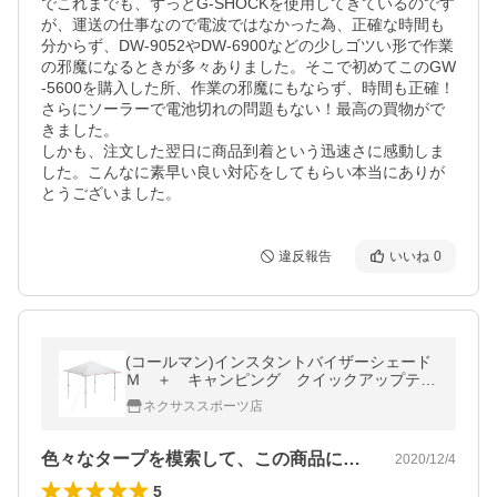
でこれまでも、ずっとG-SHOCKを使用してきているのです
が、運送の仕事なので電波ではなかった為、正確な時間も
分からず、DW-9052やDW-6900などの少しゴツい形で作業
の邪魔になるときが多々ありました。そこで初めてこのGW
-5600を購入した所、作業の邪魔にもならず、時間も正確！
さらにソーラーで電池切れの問題もない！最高の買物がで
きました。

しかも、注文した翌日に商品到着という迅速さに感動しま
した。こんなに素早い良い対応をしてもらい本当にありが
とうございました。
違反報告
いいね
0
(コールマン)インスタントバイザーシェード
Ｍ ＋ キャンピング クイックアップテン
ト 2000034601
ネクサススポーツ店
色々なタープを模索して、この商品に辿り…
2020/12/4
5