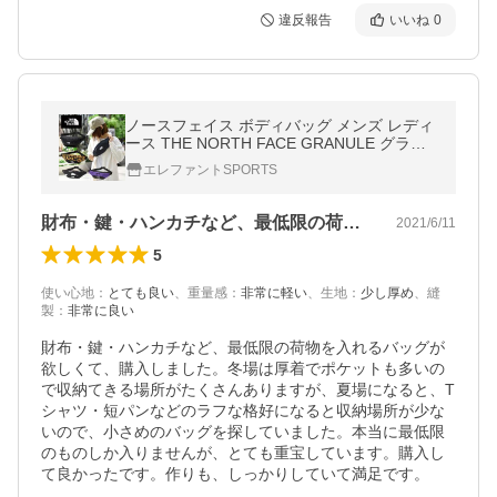
違反報告
いいね
0
ノースフェイス ボディバッグ メンズ レディ
ース THE NORTH FACE GRANULE グラニ
ュール 1L NM72305 ヒョウ柄 ブラック 黒
エレファントSPORTS
ウエストバッグ
財布・鍵・ハンカチなど、最低限の荷物を…
2021/6/11
5
使い心地
：
とても良い
、
重量感
：
非常に軽い
、
生地
：
少し厚め
、
縫
製
：
非常に良い
財布・鍵・ハンカチなど、最低限の荷物を入れるバッグが
欲しくて、購入しました。冬場は厚着でポケットも多いの
で収納てきる場所がたくさんありますが、夏場になると、T
シャツ・短パンなどのラフな格好になると収納場所が少な
いので、小さめのバッグを探していました。本当に最低限
のものしか入りませんが、とても重宝しています。購入し
て良かったです。作りも、しっかりしていて満足です。