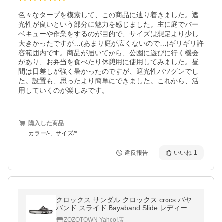
色々なタープを模索して、この商品に辿り着きました。遮
光性が良いという部分に魅力を感じました。主に庭でバー
ベキューや作業をするのが目的で、サイズは想定より少し
大きかったですが…(あまり庭が広くないので…)ギリギリ許
容範囲内です。商品が届いてから、公園に遊びに行く機会
があり、お弁当を食べたり休憩用に使用してみました。昼
間は日差しが強く暑かったのですが、遮光性バツグンでし
た。設置も、思ったより簡単にできました。これから、活
用していくのが楽しみです。
購入した商品
カラー/-、サイズ/*
違反報告
いいね
1
クロックス サンダル クロックス crocs バヤ
バンド スライド Bayaband Slide レディース
メンズ
ZOZOTOWN Yahoo!店