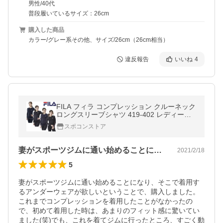
男性/40代
普段履いているサイズ：26cm
購入した商品
カラー/グレー系その他、サイズ/26cm（26cm相当）
違反報告
いいね
4
FILA フィラ コンプレッション クルーネック
ロングスリーブシャツ 419-402 レディース
スポーツ 水陸両用 RUNNING FITNESS 送料
スポコンストア
無料
妻がスポーツジムに通い始めることになり…
2021/2/18
5
妻がスポーツジムに通い始めることになり、そこで着用す
るアンダーウェアが欲しいということで、購入しました。
これまでコンプレッションを着用したことがなかったの
で、初めて着用した時は、あまりのフィット感に驚いてい
ました(笑)でも、これを着てジムに行ったところ、すごく動