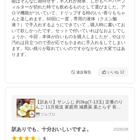
能はそんなに期待せず，手入れが簡単、しかもペーパーフ
ィルターが切れた時でも飲めるものとして選びました。ア
ロマ機能がついていて、ドリップする時のいい香りもちゃ
んと楽しめます。60回に一度，専用の液体（クエン酸
液？）で手入れするようにできていて，購入時に書いてお
いて欲しかったです。セットで付いていればなおよしでし
ょうか。今回，本体が白いものを購入しましたが，やはり
汚れは目立つので否が応でも小まめに手入れをしてしまい
ます。匂い残りが取れていいのですがなかなか大変ではあ
ります。
違反報告
いいね
12
【訳あり】サンふじ 約3kg(7-13玉) 定番のり
んご 11月発送 家庭用 減農薬 葉とらず 長野
県産 送料無料 #NAF0B030
フルプロ
訳ありでも、十分おいしいですよ。
2026/2/6
4