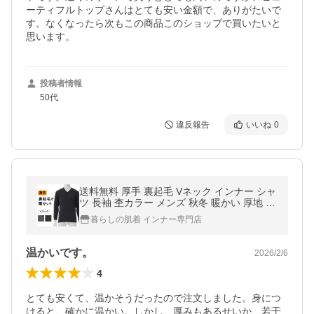
ーティフルトップさんはとても安い金額で、ありがたいで
す。なくなったら次もこの商品このショップで買いたいと
思います。
投稿者情報
50代
違反報告
いいね
0
送料無料 厚手 裏起毛 Vネック インナー シャ
ツ 長袖 杢カラー メンズ 秋冬 暖かい 厚地 厚
い 保温 防寒 ストレッチ 杢柄 紳士 肌着
暮らしの肌着 インナー専門店
温かいです。
2026/2/6
4
とても安くて、温かそうだったので注文しました。身につ
けると、確かに温かい。しかし、厚みもあるせいか、若干