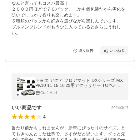
なんと言ってもコスパ最高！

２０００円ほどで７０パック、しかも個包装だから劣化を
防いでしっかり香りも楽しめます。

５種類のパックから好みを選びながら楽しんでいます。

ブルマンブレンドがもう少し入っているとさらにうれし
い。
違反報告
いいね
0
トヨタ アクア フロアマット DXシリーズ MX
PK10 11 15 16 車用アクセサリー TOYOTA
AQUA 内装 パーツ カスタム 車用品 11系
Craft Mart
いい商品です
2024/3/17
4
当たり前かもしれませんが、新車にぴったりのサイズ、と
てもきちんとした仕事で、さすがだと思います。ずっと先
の話で巣が、新車を購入するときは純正以上に選択肢の一