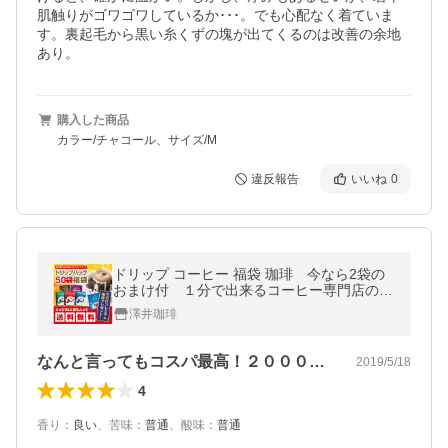
肌触りがゴワゴワしているか･･･。でも心配なく着ていま
す。裏起毛から黒い糸くずの塊が出てくるのは改善の余地
あり。
購入した商品
カラー/チャコール、サイズ/M
違反報告
いいね
0
ドリップ コーヒー 福袋 珈琲 今なら2袋の
おまけ付 １分で出来るコーヒー専門店のド
リップバッグお試し50杯福袋 グルメ 【RD】
澤井珈琲
【TS】
なんと言ってもコスパ最高！２０００円ほ…
2019/5/18
4
香り
：
良い
、
苦味
：
普通
、
酸味
：
普通