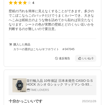
4
壁紙の汚れを簡単に見えなくすることができます。多少の
でこぼこならこのパッチだけでうまくカバーでき、大きな
へこみは紙粘土のような物を詰めてから貼れば目立たなく
なります。シートの色が実際の壁紙とどのくらい近いかを
判断するのが難しいので要注意。
購入した商品
カラーの選択はこちら/オフホワイト ＃047045
違反報告
いいね
0
並行輸入品 10年保証 日本未発売 CASIO G-S
HOCK カシオ Gショック マッドマン G-930
0-1 腕時計 時計 ブランド メンズ 男の子 デ
TIME LOVERS
ジタル ソーラー 日付 防水
十分かっこいいです
2023/11/26