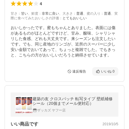
4
甘さ
：
甘い
、
鮮度
：
非常に良い
、
大きさ
：
普通
、
蜜の入り
：
普通
、
実
際に食べてみたおいしさの評価
：
とてもおいしい
おいしかったです。蜜もちゃんとありました。表面には傷
があるものがほとんどですけど、甘み、酸味、シャリシャ
リした食感、どれも大丈夫です。来シーズンも注文したい
です。でも、同じ産地のリンゴが、近所のスーパーに少し
安い金額でおいてあって、ちょっと複雑でした。でもきっ
と、こちらの方がおいしいだろうと納得させています。
違反報告
いいね
0
建築の友 クロスパッチ 転写タイプ 壁紙補修
シール（20個までメール便対応）
ザッカズ ヤフー店
いい商品です
2019/10/5