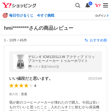
i
毎日引けるくじ 今すぐ挑戦
ログイン
hmi********さんの商品レビュー
1
-
10
件 /
45
件
おすすめ順
デロンギ ICM12011J-W アクティブ ドリッ
プコーヒーメーカー トゥルーホワイト
ベスト電器Yahoo!店
いい値段だと思います。
2022/10/9
4
耐久性
：
普通
我が家のコーヒーメーカーが壊れたので購入。今回は安い
ものでいいと思ったこと，入れたらすぐに飲むから保温機