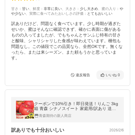
甘さ
：
甘い
、
鮮度
：
非常に良い
、
大きさ
：
少し大きめ
、
蜜の入り
：
や
や少ない
、
実際に食べてみたおいしさの評価
：
とてもおいしい
訳ありだけど、問題なく食べています。少し時期が過ぎた
せいか、蜜はそんなに確認できず、確かに表面に傷がある
ものの入ってましたが、でもちゃんとサンふじ特有の甘さ
と酸味、シャリシャリした食感が味わえています。梱包も
問題なし。この値段でこの品質なら、全然OKです。無くな
ったら、または来シーズン、また頼もうかと思っていま
す。
違反報告
いいね
0
クーポンで10%引き！即日発送！りんご 3kg
箱 青森 シナノスイート 家庭用/訳あり 送料
無料 青森 リンゴ 訳あり 3キロ箱★スイート
青森期待の新人商店
家訳 3kg箱
訳ありでも十分おいしい
2026/2/6