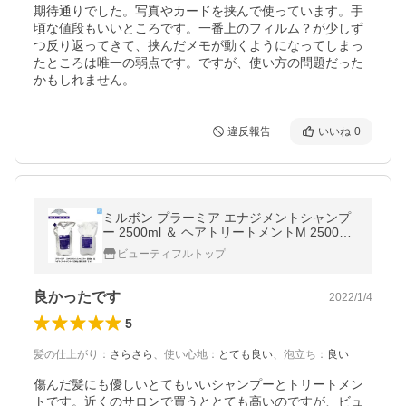
期待通りでした。写真やカードを挟んで使っています。手
頃な値段もいいところです。一番上のフィルム？が少しず
つ反り返ってきて、挟んだメモが動くようになってしまっ
たところは唯一の弱点です。ですが、使い方の問題だった
かもしれません。
違反報告
いいね
0
ミルボン プラーミア エナジメントシャンプ
ー 2500ml ＆ ヘアトリートメントM 2500g
詰替え用 セット
ビューティフルトップ
良かったです
2022/1/4
5
髪の仕上がり
：
さらさら
、
使い心地
：
とても良い
、
泡立ち
：
良い
傷んだ髪にも優しいとてもいいシャンプーとトリートメン
トです。近くのサロンで買うととても高いのですが、ビュ