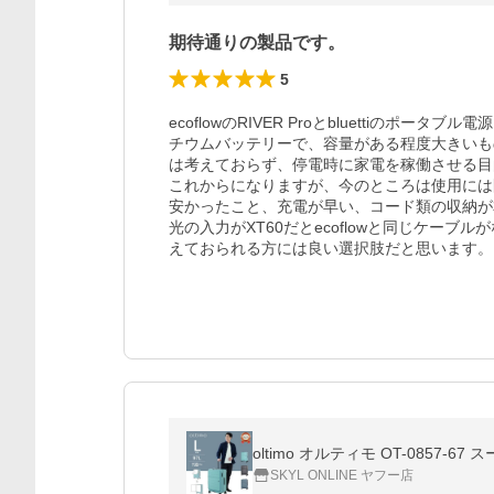
期待通りの製品です。
5
ecoflowのRIVER Proとbluettiの
チウムバッテリーで、容量がある程度大きいも
は考えておらず、停電時に家電を稼働させる目
これからになりますが、今のところは使用には問
安かったこと、充電が早い、コード類の収納が
光の入力がXT60だとecoflowと同じケー
えておられる方には良い選択肢だと思います。
oltimo オルティモ OT-0857
SKYL ONLINE ヤフー店