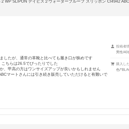
S 2 WP SLIPON デイビス２ウォータープルーフ スリッポン CI4942 ABC
投稿者
男性/40
ましたが、通常の革靴と比べても履き口が狭めです

、こちらは26.5でぴったりでした

購入し
か、甲高の方はワンサイズアップが良いかもしれません

色/*BL
で、ABCマートさんには引き続き販売していただけると有難いで