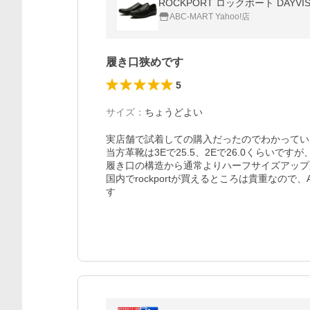
ROCKPORT ロックポート DAYVI
ABC-MART Yahoo!店
履き口狭めです
5
サイズ
：
ちょうどよい
実店舗で試着しての購入だったのでわかってい
当方革靴は3Eで25.5、2Eで26.0くらいですが
履き口の構造から通常よりハーフサイズアップ
国内でrockportが買えるところは貴重なの
す