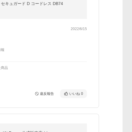
セキュガード D コードレス DB74
2022/6/15
情報
た商品
違反報告
いいね
0