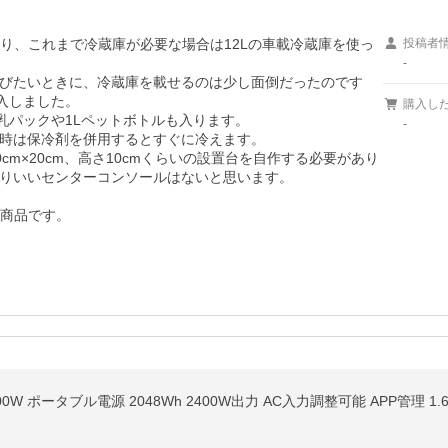
おり、これまで冷蔵庫が必要な場合は12Lの車載冷蔵庫を使っ
投稿者
-
びたいときに、冷蔵庫を載せるのは少し面倒だったのです
入しました。

購入し
乳パックや1Lペットボトルも入ります。

-
時は保冷剤を併用するとすぐに冷えます。

cm×20cm、高さ10cmくらいの設置台を自作する必要があり
りいいセンターコンソールはないと思います。

い商品です。
0W ポータブル電源 2048Wh 2400W出力 AC入力調整可能 APP管理 1.6H