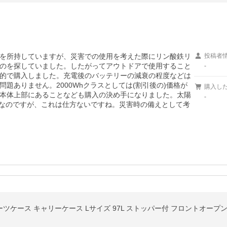
ポータブル電源を所持していますが、災害での使用を考えた際にリン酸鉄リ
投稿者
のを探していました。したがってアウトドアで使用すること
-
的で購入しました。充電後のバッテリーの減衰の程度などは
題ありません。2000Whクラスとしては(割引後の)価格が
購入し
本体上部にあることなども購入の決め手になりました。太陽
-
ブルがなのですが、これは仕方ないですね。災害時の備えとして考
-67 スーツケース キャリーケース Lサイズ 97L ストッパー付 フロントオー