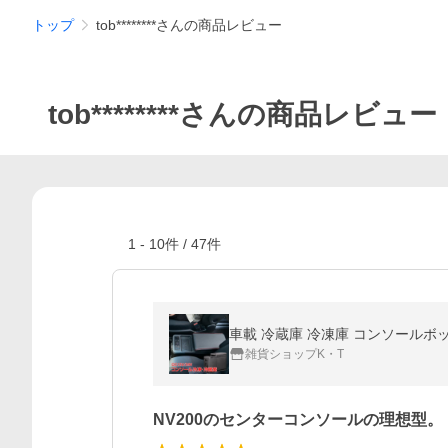
トップ
tob********さんの商品レビュー
tob********さんの商品レビュー
1
-
10
件 /
47
件
雑貨ショップK・T
NV200のセンターコンソールの理想型。