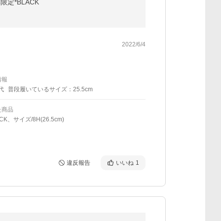
限定*BLACK
2022/6/4
情報
代
普段履いているサイズ：25.5cm
た商品
ACK、サイズ/8H(26.5cm)
違反報告
いいね
1