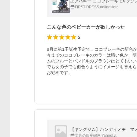
エアバギー ココブレーキ EX テクスチャ
FIRST DRESS onlinestore
こんな色のベビーカーが欲しかった
5
8月に第1子誕生予定で、ココブレーキの新色
今までのココブレーキのカラーは暗い色か、明
ムのブルーとハンドルのブラウンはとてもいい
でも女の子でも似合うようにイメージを替えら
お勧めです。
【キングジム】ハンディメモ マメ
文具の銀座嶋屋 Yahoo!店