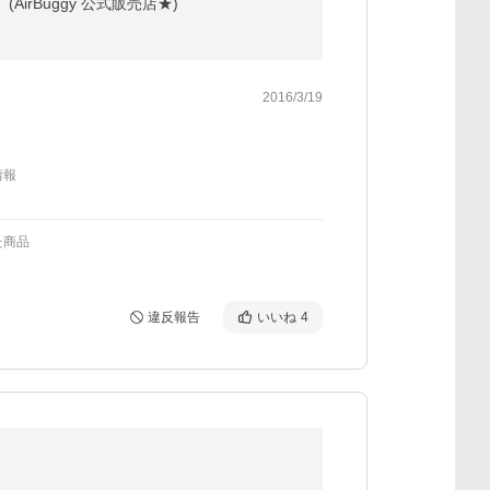
(AirBuggy 公式販売店★)
2016/3/19
情報
た商品
違反報告
いいね
4