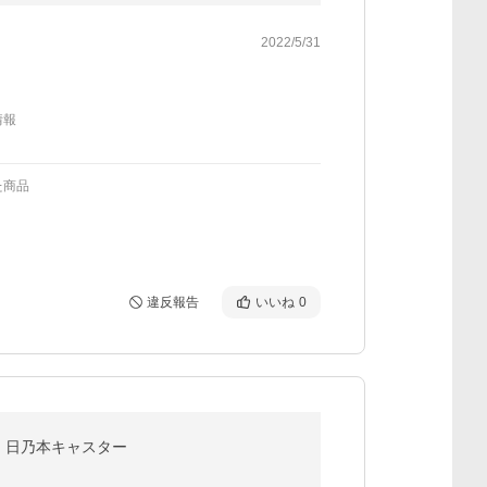
2022/5/31
情報
た商品
違反報告
いいね
0
プン 日乃本キャスター