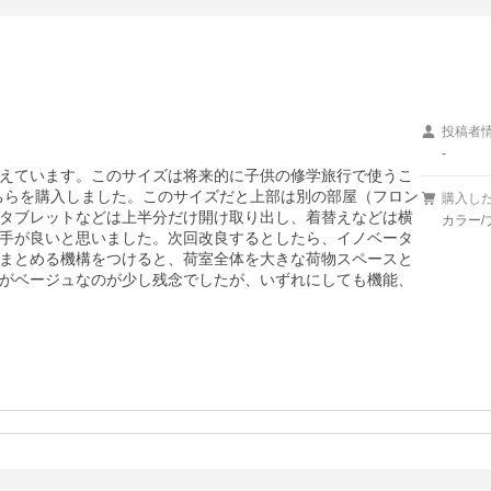
投稿者
-
えています。このサイズは将来的に子供の修学旅行で使うこ
こちらを購入しました。このサイズだと上部は別の部屋（フロン
購入し
タブレットなどは上半分だけ開け取り出し、着替えなどは横
カラー/
手が良いと思いました。次回改良するとしたら、イノベータ
まとめる機構をつけると、荷室全体を大きな荷物スペースと
がベージュなのが少し残念でしたが、いずれにしても機能、