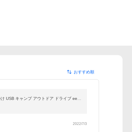
おすすめ順
車載 冷蔵庫 冷凍庫 コンソールボックス 12V 24V 保冷 ポータブル 8L クーラーボックス アームレスト 肘掛け USB キャンプ アウトドア ドライブ ee301
2022/7/3