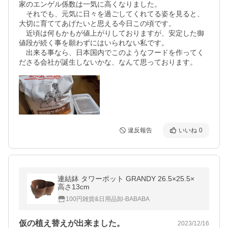
家のエンゲル係数は一気に高くなりました。

　それでも、元気に日々を過ごしてくれてる姿を見ると、
大切に育ててあげたいと思える今日この頃です。

　近頃は何もかもが値上がりしておりますが、安定した御
値段が続く事を願わずにはいられない私です。

　出来る事なら、日本国内でこのようなフードを作ってく
ださる会社が誕生しないかな、なんて思っております。
違反報告
いいね
0
連結鉢 タワーポット GRANDY 26.5×25.5×
高さ13cm
100円雑貨&日用品卸-BABABA
仮の植え替えが出来ました。
2023/12/16