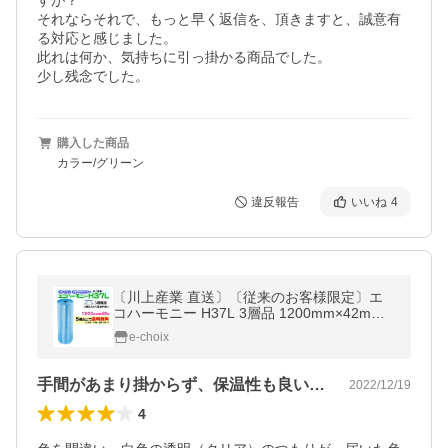
すが？

それならそれで、もっと早く返信を、頂きますと、誠意有
る対応と感じました。

此れは何か、気持ちに引っ掛かる商品でした。

少し残念でした。
購入した商品
カラー/グリーン
違反報告
いいね
4
〔川上産業 直送〕〔従来のお客様限定〕エ
コハーモニー H37L 3層品 1200mm×42m巻
クリア 透明色 ◎さわやか緑色〜青色 プチプ
e-choix
チ
手間があまり掛からず、保温性も良いです。
2022/12/19
4