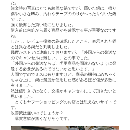
た。

注文時の写真はとても綺麗な鍋ですが、届いた鍋は、擦り
傷や小さな凹み、汚れやテープののりがべったり付いた鍋
でした。

強く後悔した買い物になりました。

購入前に何処から届く商品かを確認する事が重要なのです
ね。

しかし、レビュー投稿の為確認したところ、表示された鍋
とは異なる鍋だと判明しました。

幾度かストアに連絡しておりますが、「外国からの発送な
のでキャンセルは難しい。」との事でした。

「外国からの発送ならば、尚更商品を間違わないように発
送する必要があるのではないかと思います。」

人間ですのでミスは有りますけど、商品の梱包はめちゃく
ちゃな上に、鍋は幾度か使用した感があるほど傷が多数に
有りました。

私は値引きではなく、交換かキャンセルにして頂きたいと
思いました。

　とてもヤフーショッピングのお店とは思えないサイトで
す。

改善策は無いのでしょうか？
