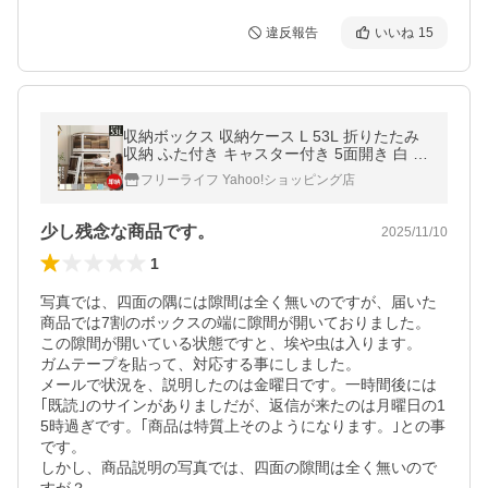
違反報告
いいね
15
収納ボックス 収納ケース L 53L 折りたたみ
収納 ふた付き キャスター付き 5面開き 白 ホ
ワイト おしゃれ プラスチック 衣装ケース コ
フリーライフ Yahoo!ショッピング店
ンテナ ボックス 衣類
少し残念な商品です。
2025/11/10
1
写真では、四面の隅には隙間は全く無いのですが、届いた
商品では7割のボックスの端に隙間が開いておりました。

この隙間が開いている状態ですと、埃や虫は入ります。

ガムテープを貼って、対応する事にしました。

メールで状況を、説明したのは金曜日です。一時間後には
｢既読｣のサインがありましだが、返信が来たのは月曜日の1
5時過ぎです。｢商品は特質上そのようになります。｣との事
です。

しかし、商品説明の写真では、四面の隙間は全く無いので