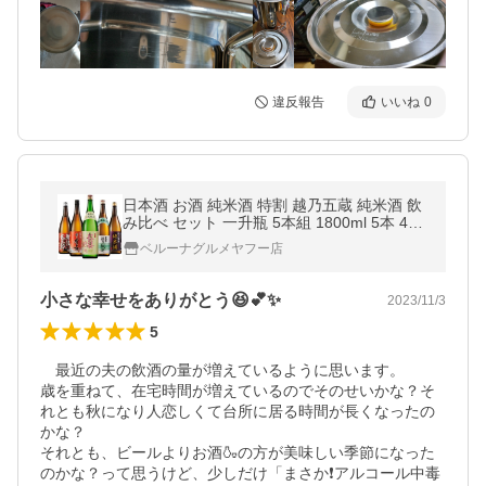
違反報告
いいね
0
日本酒 お酒 純米酒 特割 越乃五蔵 純米酒 飲
み比べ セット 一升瓶 5本組 1800ml 5本 4
3%オフ お中元 敬老の日 父の日 ギフト プレ
ベルーナグルメヤフー店
ゼント
小さな幸せをありがとう😆💕✨
2023/11/3
5
　最近の夫の飲酒の量が増えているように思います。

歳を重ねて、在宅時間が増えているのでそのせいかな？そ
れとも秋になり人恋しくて台所に居る時間が長くなったの
かな？

それとも、ビールよりお酒🍶の方が美味しい季節になった
のかな？って思うけど、少しだけ「まさか❗アルコール中毒