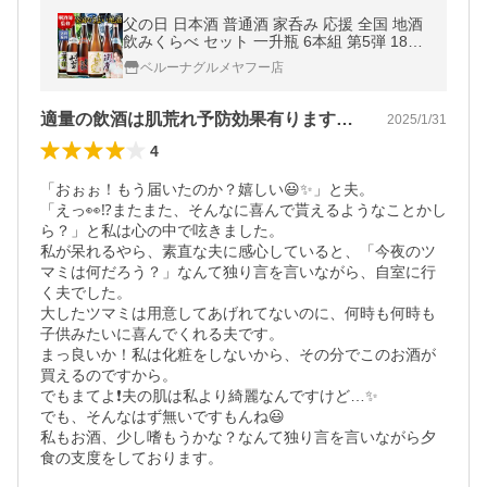
父の日 日本酒 普通酒 家呑み 応援 全国 地酒
飲みくらべ セット 一升瓶 6本組 第5弾 1800
ml お中元 敬老の日 父の日 ギフト 送料無料
ベルーナグルメヤフー店
適量の飲酒は肌荒れ予防効果有りますか？
2025/1/31
4
「おぉぉ！もう届いたのか？嬉しい😃✨」と夫。

「えっ👀⁉️またまた、そんなに喜んで貰えるようなことかし
ら？」と私は心の中で呟きました。

私が呆れるやら、素直な夫に感心していると、「今夜のツ
マミは何だろう？」なんて独り言を言いながら、自室に行
く夫でした。

大したツマミは用意してあげれてないのに、何時も何時も
子供みたいに喜んでくれる夫です。

まっ良いか！私は化粧をしないから、その分でこのお酒が
買えるのですから。

でもまてよ❗夫の肌は私より綺麗なんですけど…✨

でも、そんなはず無いですもんね😃

私もお酒、少し嗜もうかな？なんて独り言を言いながら夕
食の支度をしております。