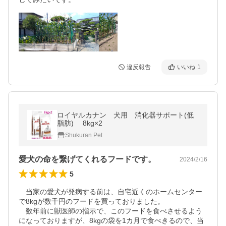
違反報告
いいね
1
ロイヤルカナン 犬用 消化器サポート(低
脂肪) 8kg×2
Shukuran Pet
愛犬の命を繋げてくれるフードです。
2024/2/16
5
　当家の愛犬が発病する前は、自宅近くのホームセンター
で8kgが数千円のフードを買っておりました。

　数年前に獣医師の指示で、このフードを食べさせるよう
になっておりますが、8kgの袋を1カ月で食べきるので、当