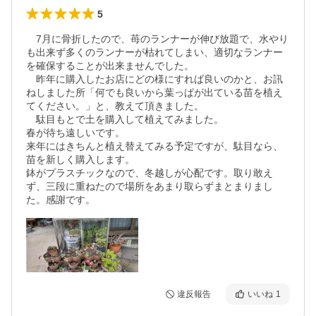
5
　7月に骨折したので、苺のランナーが伸び放題で、水やり
も出来ず多くのランナーが枯れてしまい、適切なランナー
を確保することが出来ませんでした。

　昨年に購入したお店にどの様にすれば良いのかと、お訊
ねしました所「何でも良いから葉っぱが出ている苗を植え
てください。」と、教えて頂きました。

　駄目もとで土を購入して植えてみました。

春が待ち遠しいです。

来年にはきちんと植え替えてみる予定ですが、駄目なら、
苗を新しく購入します。

鉢がプラスチックなので、冬越しが心配です。取り敢え
ず、三段に重ねたので場所をあまり取らずまとまりまし
た。感謝です。
違反報告
いいね
1