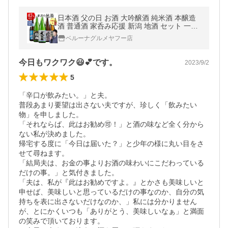
日本酒 父の日 お酒 大吟醸酒 純米酒 本醸造
酒 普通酒 家呑み応援 新潟 地酒 セット 一升
瓶 5本 47%オフ 1本付 父の日 お中元【7560
ベルーナグルメヤフー店
円(税込)以上で送料無料】
今日もワクワク😃💕です。
2023/9/2
5
「辛口が飲みたい。」と夫。

普段あまり要望は出さない夫ですが、珍しく「飲みたい
物」を申しました。

「それならば、此はお勧め🉑！」と酒の味など全く分から
ない私が決めました。

帰宅する度に「今日は届いた？」と少年の様に丸い目をさ
せて尋ねます。

「結局夫は、お金の事よりお酒の味わいにこだわっている
だけの事。」と気付きました。

「夫は、私が『此はお勧めですよ。』とかさも美味しいと
申せば、美味しいと思っているだけの事なのか、自分の気
持ちを表に出さないだけなのか、」私には分かりません
が、とにかくいつも「ありがとう、美味しいなぁ」と満面
の笑みで頂いております。
