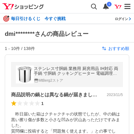
i
毎日引けるくじ 今すぐ挑戦
ログイン
dmi********さんの商品レビュー
1
-
10
件 /
138
件
おすすめ順
ステンレス寸胴鍋 業務用 厨房用品 IH対応 両
手鍋 寸胴鍋 クッキングヒーター 電磁調理器
ガスコンロ鍋ふた付き付きスープ鍋ハンドル
MtBerg2ストア
付き20cm / 25cm /30cmお手
商品説明の鍋とは異なる鍋が届きました。
2023/11/5
1
　昨日届いた箱はクチャクチャの状態でしたが、中の鍋は
黒い擦り傷が多数と小さな凹みが沢山あっただけですみま
した。

質問欄に投稿すると「問題無く使えます。」との事でし