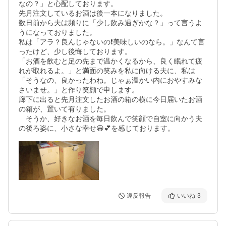
なの？」と心配しております。

先月注文しているお酒は後一本になりました。

数日前から夫は頻りに「少し飲み過ぎかな？」って言うよ
うになっておりました。

私は「アラ？良んじゃないの❗美味しいのなら。」なんて言
ったけど、少し後悔しております。

「お酒を飲むと足の先まで温かくなるから、良く眠れて疲
れが取れるよ。」と満面の笑みを私に向ける夫に、私は
「そうなの、良かったわね。じゃぁ温かい内におやすみな
さいませ。」と作り笑顔で申します。

廊下に出ると先月注文したお酒の箱の横に今日届いたお酒
の箱が、置いて有りました。

　そうか、好きなお酒を毎日飲んで笑顔で自室に向かう夫
の後ろ姿に、小さな幸せ😃💕を感じております。
違反報告
いいね
3