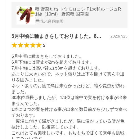
種 野菜たね トウモロコシ F1大和ルージュR
1袋（10ml） 野菜種 国華園
花と緑 国華園
5月中頃に種まきをしておりました。6月…
2023/7/25
5
5月中頃に種まきをしておりました。

6月下旬には背丈が2mを超えております。

7月中旬には高い背丈は3mを超えております。

あまりに大きいので、ネット張りは上下を開けて真ん中辺
りを囲みました。

ネット張りのお陰で鳥は来なかったけど、蟻や昆虫が訪れ
ました。

30本位成長しましたが、1/3位は途中で実を付ける事が出来
ませんでした。

1本に２つの実を付ける事が出来て数日前から少しずつ食べ
ております。

一度湯に付けて湯がきましたが、湯に浸かっている所が色
抜けしました。以後蒸しています。

これはとても美味しいです。もちもちで甘くて来年も挑戦
してみたいです。