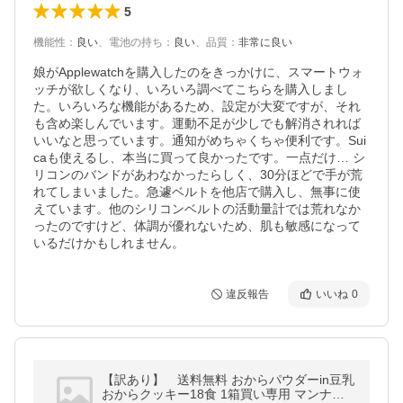
5
機能性
：
良い
、
電池の持ち
：
良い
、
品質
：
非常に良い
娘がApplewatchを購入したのをきっかけに、スマートウォ
ッチが欲しくなり、いろいろ調べてこちらを購入しまし
た。いろいろな機能があるため、設定が大変ですが、それ
も含め楽しんでいます。運動不足が少しでも解消されれば
いいなと思っています。通知がめちゃくちゃ便利です。Sui
caも使えるし、本当に買って良かったです。一点だけ… シ
リコンのバンドがあわなかったらしく、30分ほどで手が荒
れてしまいました。急遽ベルトを他店で購入し、無事に使
えています。他のシリコンベルトの活動量計では荒れなか
ったのですけど、体調が優れないため、肌も敏感になって
いるだけかもしれません。
違反報告
いいね
0
【訳あり】 送料無料 おからパウダーin豆乳
おからクッキー18食 1箱買い専用 マンナン