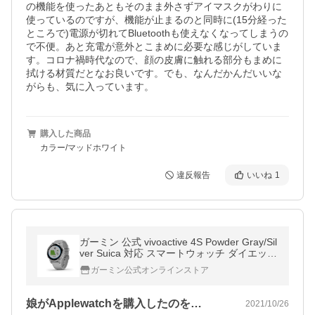
の機能を使ったあともそのまま外さずアイマスクがわりに
使っているのですが、機能が止まるのと同時に(15分経った
ところで)電源が切れてBluetoothも使えなくなってしまうの
で不便。あと充電が意外とこまめに必要な感じがしていま
す。コロナ禍時代なので、顔の皮膚に触れる部分もまめに
拭ける材質だとなお良いです。でも、なんだかんだいいな
がらも、気に入っています。
購入した商品
カラー/マッドホワイト
違反報告
いいね
1
ガーミン 公式 vivoactive 4S Powder Gray/Sil
ver Suica 対応 スマートウォッチ ダイエット
器具 日本正規品 メーカー公式
ガーミン公式オンラインストア
娘がApplewatchを購入したのを…
2021/10/26