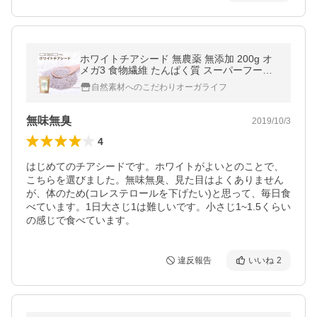
ホワイトチアシード 無農薬 無添加 200g オ
メガ3 食物繊維 たんぱく質 スーパーフード
健康食品 美容 サプリ 食べ物 簡単 栄養 レシ
自然素材へのこだわりオーガライフ
ピ 食品 サルバチア
無味無臭
2019/10/3
4
はじめてのチアシードです。ホワイトがよいとのことで、
こちらを選びました。無味無臭、見た目はよくありません
が、体のため(コレステロールを下げたい)と思って、毎日食
べています。1日大さじ1は難しいです。小さじ1~1.5くらい
の感じで食べています。
違反報告
いいね
2