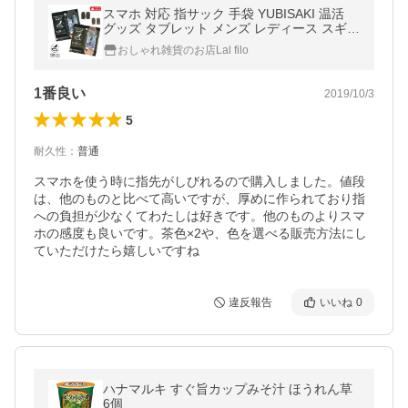
スマホ 対応 指サック 手袋 YUBISAKI 温活
グッズ タブレット メンズ レディース スギタ
手あれ 指先荒れ 2個セット BLACK BROWN
おしゃれ雑貨のお店Lal filo
母の日 2026
1番良い
2019/10/3
5
耐久性
：
普通
スマホを使う時に指先がしびれるので購入しました。値段
は、他のものと比べて高いですが、厚めに作られており指
への負担が少なくてわたしは好きです。他のものよりスマ
ホの感度も良いです。茶色×2や、色を選べる販売方法にし
ていただけたら嬉しいですね
違反報告
いいね
0
ハナマルキ すぐ旨カップみそ汁 ほうれん草
6個