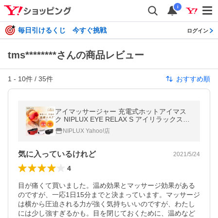
i
毎日引けるくじ 今すぐ挑戦
ログイン
tms********さんの商品レビュー
1
-
10
件 /
35
件
おすすめ順
アイマッサージャー 充電式ホットアイマス
ク NIPLUX EYE RELAX S アイリラックスエ
ス アイケア 目元美顔器 マッサージ器 温熱
NIPLUX Yahoo!店
加圧 揉み 父の日 プレゼント
気に入っているけれど
2021/5/24
4
目が痛くて買いました。温め効果とマッサージ効果がある
のですが、一応1日15分までと決まっています。マッサージ
は横から圧迫される力が強く気持ちいいのですが、わたし
には少し強すぎるかも。目を閉じておくために、温めなど