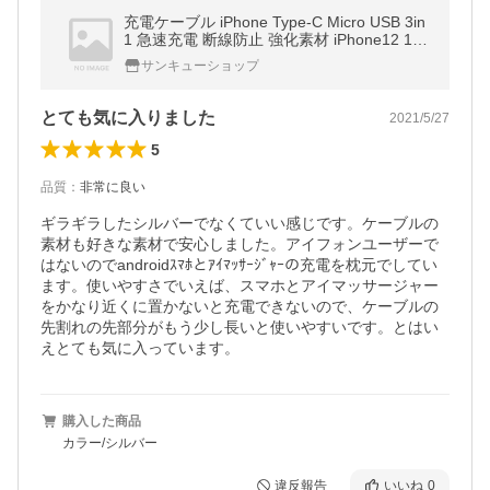
充電ケーブル iPhone Type-C Micro USB 3in
1 急速充電 断線防止 強化素材 iPhone12 11
各種 モバイルバッテリー 充電器 高耐久 3台
サンキューショップ
同時充電 2.8A 1.2ｍ
とても気に入りました
2021/5/27
5
品質
：
非常に良い
ギラギラしたシルバーでなくていい感じです。ケーブルの
素材も好きな素材で安心しました。アイフォンユーザーで
はないのでandroidｽﾏﾎとｱｲﾏｯｻｰｼﾞｬｰの充電を枕元でしてい
ます。使いやすさでいえば、スマホとアイマッサージャー
をかなり近くに置かないと充電できないので、ケーブルの
先割れの先部分がもう少し長いと使いやすいです。とはい
えとても気に入っています。
購入した商品
カラー/シルバー
違反報告
いいね
0