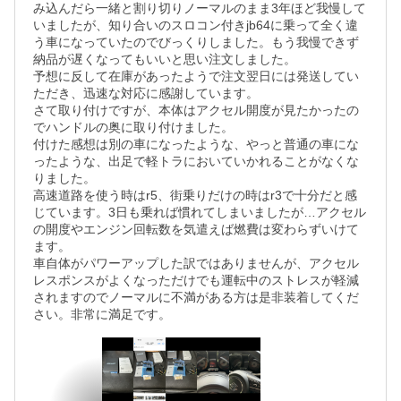
み込んだら一緒と割り切りノーマルのまま3年ほど我慢して
いましたが、知り合いのスロコン付きjb64に乗って全く違
う車になっていたのでびっくりしました。もう我慢できず
納品が遅くなってもいいと思い注文しました。

予想に反して在庫があったようで注文翌日には発送してい
ただき、迅速な対応に感謝しています。

さて取り付けですが、本体はアクセル開度が見たかったの
でハンドルの奥に取り付けました。

付けた感想は別の車になったような、やっと普通の車にな
ったような、出足で軽トラにおいていかれることがなくな
りました。

高速道路を使う時はr5、街乗りだけの時はr3で十分だと感
じています。3日も乗れば慣れてしまいましたが…アクセル
の開度やエンジン回転数を気遣えば燃費は変わらずいけて
ます。

車自体がパワーアップした訳ではありませんが、アクセル
レスポンスがよくなっただけでも運転中のストレスが軽減
されますのでノーマルに不満がある方は是非装着してくだ
さい。非常に満足です。