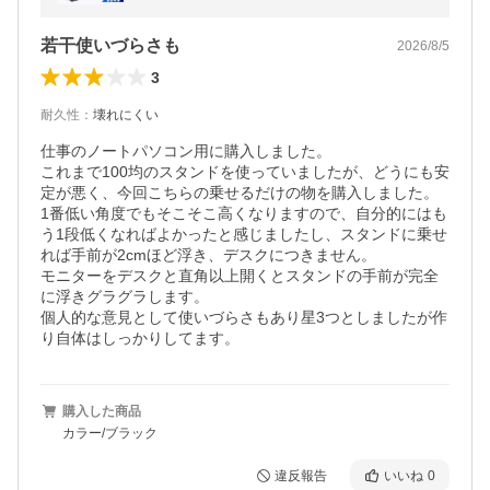
夫 スチール 軽量 姿勢改善
若干使いづらさも
2026/8/5
3
耐久性
：
壊れにくい
仕事のノートパソコン用に購入しました。

これまで100均のスタンドを使っていましたが、どうにも安
定が悪く、今回こちらの乗せるだけの物を購入しました。

1番低い角度でもそこそこ高くなりますので、自分的にはも
う1段低くなればよかったと感じましたし、スタンドに乗せ
れば手前が2cmほど浮き、デスクにつきません。

モニターをデスクと直角以上開くとスタンドの手前が完全
に浮きグラグラします。

個人的な意見として使いづらさもあり星3つとしましたが作
り自体はしっかりしてます。
購入した商品
カラー/ブラック
違反報告
いいね
0