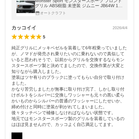
Monster Sport モンスタースポーツ フロント
グリル ABS樹脂 未塗装 ジムニー JB64W 18.
07〜(1〜4型） 4WD 5MT/4AT 個人宅配送不
オートクラフト
可
カッコイイ
2026/4/4
5
純正グリルにメッキベゼルを装着して6年程乗っていました
が、ノマドが発売され乗りたいのに乗れないので真似して
いると思われそうで、以前からグリルを交換するならモン
スタースポーツ製と決めてましたので、交換作業が大変と
知りながら購入しました。

塗装はツヤ有りのブラックに塗ってもらい自分で取り付け
ました。

かなり苦労しましたが無事に取り付け完了、しかし取り付
けボルトをシルバーに交換しワッシャーも元々の黒い柔ら
かいものからシルバーの普通のワッシャーにしたせいか、
締め付けと同時に塗装が剥がれてしまいました。

後々タッチペンで補修しなければならない状態です。

地元ではモンスタースポーツ製のグリルを装着しているの
はほぼ見ませんので、カッコよく自己満足してます。