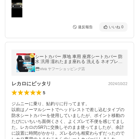
違反報告
いいね
0
シートカバー 厚地 車用 座席シートカバー 防
水 汎用 濡れたまま座れる 洗える ネオプレン
生地 黒 1枚
viva ヤフーショッピング店
レカロにピッタリ
2024/10/22
5
ジムニーに乗り、鮎釣りに行ってます。

以前はノーマルシートでヘッドレストで差し込むタイプの
防水シートカバーを使用していましたが、ポイント移動の
たびにいちいち面倒くさく、よくズレて不便を感じてまし
た。レカロのSR7に交換しそのまま使ってましたが、余計
に設置に時間がかかり、ズレるのも相変わらずだったので