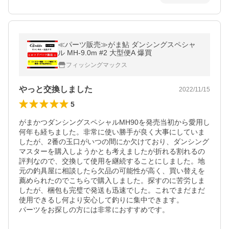
≪パーツ販売≫がま鮎 ダンシングスペシャ
ル MH-9.0m #2 大型便A 爆買
フィッシングマックス
やっと交換しました
2022/11/15
5
がまかつダンシングスペシャルMH90を発売当初から愛用し
何年も経ちました。非常に使い勝手が良く大事にしていま
したが、2番の玉口がいつの間にか欠けており、ダンシング
マスターを購入しようかとも考えましたが折れる割れるの
評判なので、交換して使用を継続することにしました。地
元の釣具屋に相談したら欠品の可能性が高く、買い替えを
薦められたのでこちらで購入しました。探すのに苦労しま
したが、梱包も完璧で発送も迅速でした。これでまだまだ
使用できるし何より安心して釣りに集中できます。

パーツをお探しの方には非常におすすめです。