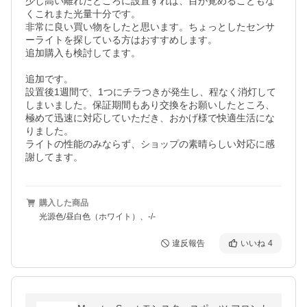
少し高い離れたところに設置すれば、目が覚めることもな
くこれまた光量十分です。

非常に良い買い物をしたと思います。ちょっとしたセンサ
ーライトを探している方はおすすめします。

追加購入も検討してます。

追加です。

設置後1週間で、1つにチラつきが発生し、程なく消灯して
しまいました。保証期間もあり交換をお願いしたところ、
極めて迅速に対応していただき、おかげ様で快適生活にな
りました。

ライトの性能のみならず、ショップの素晴らしい対応に感
謝してます。
購入した商品
光源色/昼白色（ホワイト）、-/-
違反報告
いいね
4