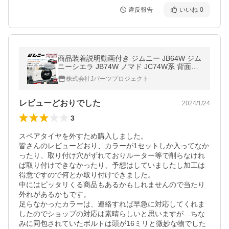
違反報告
いいね
0
商品装着説明動画付き ジムニー JB64W ジム
ニーシエラ JB74W ノマド JC74W系 背面カ
バー 艶あり黒 ブラック 背面レス カバー リ
株式会社Jパーツプロジェクト
アゲート差し替え装着
レビューどおりでした
2024/1/24
3
スペアタイヤを外すため購入しました。

皆さんのレビューどおり、カラーが1セットしか入ってなか
ったり、取り付け穴がずれておりルーター等で削らなけれ
ば取り付けできなかったり、予想はしていましたし加工は
得意ですので何とか取り付けできました。

中にはピッタリくる商品もあるかもしれませんので当たり
外れがあるかもです。

足らなかったカラーは、連絡すれば早急に対応してくれま
したのでショップの対応は素晴らしいと思いますが…ちな
みに同包されていたボルトは頭が16ミリと微妙な物でした