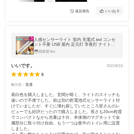
違反報告
いいね
0
人感センサーライト 室内 充電式 led コンセ
ント不要 USB 屋内 足元灯 常夜灯 ナイトラ
イト 玄関 クローゼット 照明 2個 マグネット
雑貨屋 teo
磁石 爆買
いいです。
2022/6/16
5
耐久性
：
普通
昼白色を購入しました。玄関が暗く、ライトのスイッチも
遠いので不便でした。前は別の乾電池式センサーライト付
けていましたが、すぐに壊れ探していたところ皆さんのレ
ビューでも好評だったので購入しました。長さも20cm程度
でコンパクトながら光量は十分、本体側のマグネットで金
属部分に取り付け自由、もう一つは夜中のトイレ用に設置
しました。
