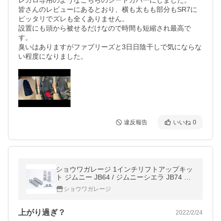
レカロ専用のようなこちらのシートカバーにしました。

皆さんのレビューにあるとおり、横も太もも部分もSR7に
ピッタリでズレも全くありません。

設置にも頭から被せるだけなので時間も短縮され最高で
す。

臭いはありますがファブリーズと3日日陰干しで気にならな
い程度になりました。
違反報告
いいね
0
ショウワガレージ 1インチリフトアップキッ
ト ジムニー JB64 / ジムニーシエラ JB74 サ
スペンションキット
ショウワガレージ
上がり過ぎ？
2022/2/24