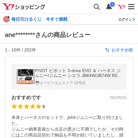
i
毎日引けるくじ 今すぐ挑戦
ログイン
ane********さんの商品レビュー
1
-
10
件 /
202
件
おすすめ順
PIVOT ピボット 3-drive EVO ＆ ハーネス ジ
ムニー/ジムニー シエラ JB64W/JB74W R06
A/K15B H30/7〜 (3DE/TH-2C
エービーエムストア 10号店
おすすめです
2024/5/15
5
本体とハーネスのセットで、jb64ジムニーに取り付けまし
た。

ジムニー納車直後から出足の悪さに不満でしたが、その時
にはこの商品品切れで納品も不明が続いていましたし、踏