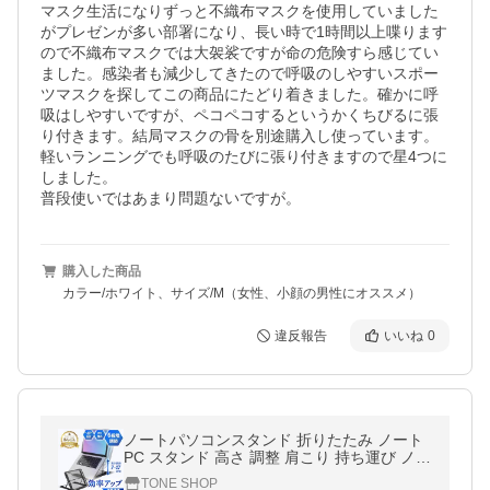
マスク生活になりずっと不織布マスクを使用していました
がプレゼンが多い部署になり、長い時で1時間以上喋ります
ので不織布マスクでは大袈裟ですが命の危険すら感じてい
ました。感染者も減少してきたので呼吸のしやすいスポー
ツマスクを探してこの商品にたどり着きました。確かに呼
吸はしやすいですが、ペコペコするというかくちびるに張
り付きます。結局マスクの骨を別途購入し使っています。
軽いランニングでも呼吸のたびに張り付きますので星4つに
しました。

普段使いではあまり問題ないですが。
購入した商品
カラー/ホワイト、サイズ/M（女性、小顔の男性にオススメ）
違反報告
いいね
0
ノートパソコンスタンド 折りたたみ ノート
PC スタンド 高さ 調整 肩こり 持ち運び ノー
トPCスタンド タブレットスタンド 最強 丈
TONE SHOP