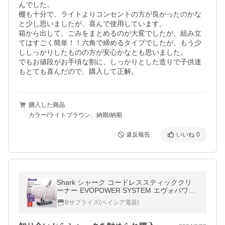
んでした。

棚も十分で、ライトよりコンセントの方が良かったのかな
と少し思いましたが、喜んで使用しています。

箱から出して、ごみをまとめるのが大変でしたが、組み立
てはすごく簡単！！六角で締めるタイプでしたが、もう少
ししっかりしたものの方が安心かなとも思いました。

でもお値段がお手頃な割に、しっかりとした造りで子供達
もとても喜んだので、購入して正解。
購入した商品
カラー/ライトブラウン、納期/納期
違反報告
いいね
0
Shark シャーク コードレススティッククリ
ーナー EVOPOWER SYSTEM エヴォパワー
システム CS300J WH CS300Jホワイト コー
Bサプライズ(ベイシア電器)
ドレスクリーナー