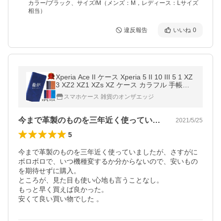
カラー/ブラック、サイズ/M（メンズ：M，レディース：Lサイズ
相当）
違反報告
いいね
0
Xperia Ace II ケース Xperia 5 II 10 III 5 1 XZ
3 XZ2 XZ1 XZs XZ ケース カラフル 手帳型
ケース スマホケース 手帳 カバー 手帳型 ス
スマホケース 雑貨のオンザエッジ
マホカバー 耐衝撃
今まで革製のものを三年近く使っていまし…
2021/5/25
5
今まで革製のものを三年近く使っていましたが、さすがに
ボロボロで、いつ機種変するか分からないので、安いもの
を期待せずに購入。

ところが、見た目も使い心地も言うことなし。

もっと早く買えば良かった。

安くて良い買い物でした 。