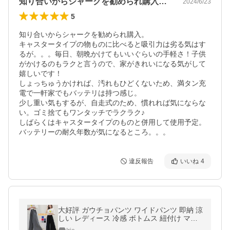
知り合いからシャークを勧められ購入。キ…
2024/6/23
5
知り合いからシャークを勧められ購入。

キャスタータイプの物ものに比べると吸引力は劣る気はす
るが。。。毎日、朝晩かけてもいいぐらいの手軽さ！子供
がかけるのもラクと言うので、家がきれいになる気がして
嬉しいです！

しょっちゅうかければ、汚れもひどくないため、満タン充
電で一軒家でもバッテリは持つ感じ。

少し重い気もするが、自走式のため、慣れれば気にならな
い。ゴミ捨てもワンタッチでラクラク♪

しばらくはキャスタータイプのものと併用して使用予定。

バッテリーの耐久年数が気になるところ。。。
違反報告
いいね
4
大好評 ガウチョパンツ ワイドパンツ 即納 涼
しい レディース 冷感 ボトムス 紐付け マキ
シ 七分丈 九分丈 ゆったり シンプル スカー