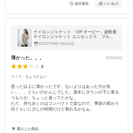
違反報告
いいね
0
ナイロンジャケット 「OP:オーピー」超軽量
ナイロンジャケット ユニセックス ブルゾ
ン ジップアップパーカー ポケッタブル
ZOZOTOWN Yahoo!店
微撥水 メンズ レディース
薄かった。。。
2024/2/10
3
サイズ
：
ちょうどよい
思った以上に薄かったです。ないよりはあった方が良
い。。。ぐらいのかんじでした。真冬にダウンの下に着る
つもりが、ちょっと違ってたかな。

ただ、持ち歩くのはコンパクトで楽なので、季節の変わり
目ぐらいに少しの時期だけど着れるかなぁ。
購入した商品