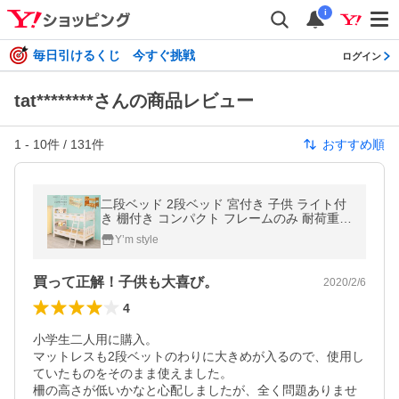
i
毎日引けるくじ 今すぐ挑戦
ログイン
tat********さんの商品レビュー
1
-
10
件 /
131
件
おすすめ順
二段ベッド 2段ベッド 宮付き 子供 ライト付
き 棚付き コンパクト フレームのみ 耐荷重3
00kg おしゃれ ベッド ホワイト 白 照明付き
Y’m style
子供用
買って正解！子供も大喜び。
2020/2/6
4
小学生二人用に購入。

マットレスも2段ベットのわりに大きめが入るので、使用し
ていたものをそのまま使えました。

柵の高さが低いかなと心配しましたが、全く問題ありませ