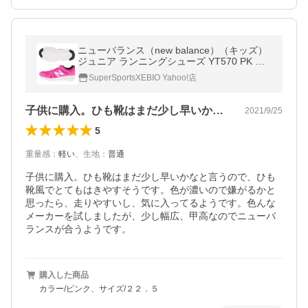
ニューバランス（new balance）（キッズ）
ジュニア ランニングシューズ YT570 PK ピ
ンク 靴 シューズ
SuperSportsXEBIO Yahoo!店
子供に購入。ひも靴はまだ少し早いかなと…
2021/9/25
5
重量感
：
軽い
、
生地
：
普通
子供に購入。ひも靴はまだ少し早いかなと言うので、ひも
靴風でとてもはきやすそうです。色が濃いので嫌がるかと
思ったら、走りやすいし、気に入ってるようです。色んな
メーカーを試しましたが、少し幅広、甲高なのでニューバ
ランスが合うようです。
購入した商品
カラー/ピンク、サイズ/２２．５