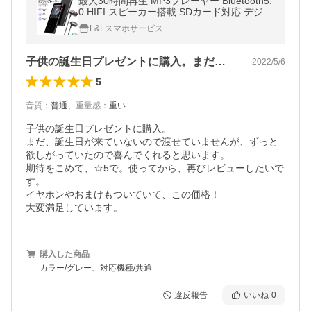
最大30時間再生 MP3プレーヤー Bluetooth5.
0 HIFI スピーカー搭載 SDカード対応 デジタ
ルオーディオプレーヤー 録音 FMラジオ 32
L&Lスマホサービス
GB内蔵 最大128GB拡張
子供の誕生日プレゼントに購入。まだ、誕…
2022/5/6
5
音質
：
普通
、
重量感
：
重い
子供の誕生日プレゼントに購入。

まだ、誕生日が来ていないので渡せていませんが、ずっと
欲しがっていたので喜んでくれると思います。

期待をこめて、☆5で。使ってから、再びレビューしたいで
す。

イヤホンやおまけもついていて、この価格！

大変満足しています。
購入した商品
カラー/グレー、対応機種/共通
違反報告
いいね
0